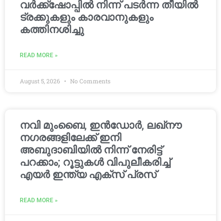
വർക്ക്‌ഷോപ്പിൽ നിന്ന് പടർന്ന തീയിൽ
ട്രക്കുകളും കാരവാനുകളും
കത്തിനശിച്ചു
READ MORE »
August 5, 2026
No Comments
നവി മുംബൈ, ഇൻഡോർ, ലഖ്നൗ
നഗരങ്ങളിലേക്ക് ഇനി
അബുദാബിയിൽ നിന്ന് നേരിട്ട്
പറക്കാം; റൂട്ടുകൾ വിപുലീകരിച്ച്
എയർ ഇന്ത്യ എക്സ് പ്രസ്
READ MORE »