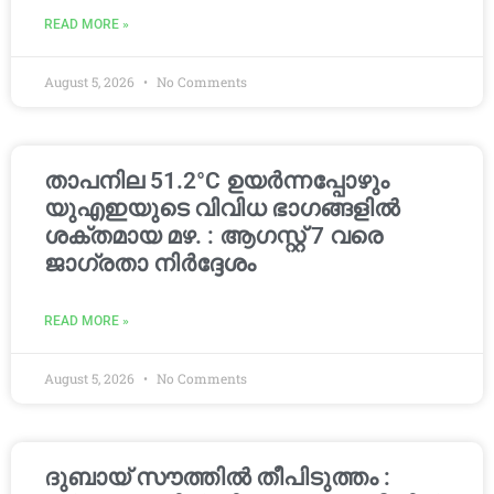
READ MORE »
August 5, 2026
No Comments
താപനില 51.2°C ഉയർന്നപ്പോഴും
യുഎഇയുടെ വിവിധ ഭാഗങ്ങളിൽ
ശക്തമായ മഴ. : ആഗസ്റ്റ് 7 വരെ
ജാഗ്രതാ നിർദ്ദേശം
READ MORE »
August 5, 2026
No Comments
ദുബായ് സൗത്തിൽ തീപിടുത്തം :