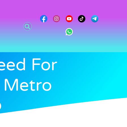
eed For
 Metro