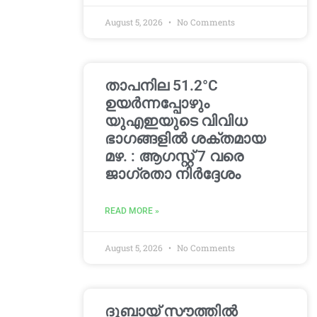
August 5, 2026
No Comments
താപനില 51.2°C
ഉയർന്നപ്പോഴും
യുഎഇയുടെ വിവിധ
ഭാഗങ്ങളിൽ ശക്തമായ
മഴ. : ആഗസ്റ്റ് 7 വരെ
ജാഗ്രതാ നിർദ്ദേശം
READ MORE »
August 5, 2026
No Comments
ദുബായ് സൗത്തിൽ