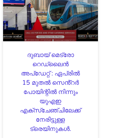
ദുബായ് മെട്രോ
റെഡ്‌ലൈൻ
അപ്ഡേറ്റ് : ഏപ്രിൽ
15 മുതൽ സെൻ്റർ
പോയിന്റിൽ നിന്നും
യുഎഇ
എക്സ്ചേഞ്ചിലേക്ക്
നേരിട്ടുള്ള
ട്രെയിനുകൾ.