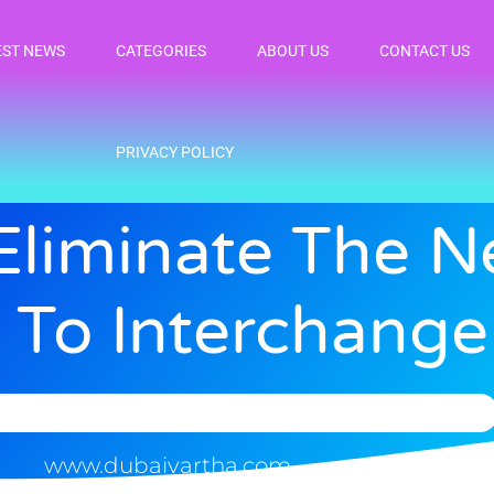
EST NEWS
CATEGORIES
ABOUT US
CONTACT US
PRIVACY POLICY
 Eliminate The N
 To Interchange
www.dubaivartha.com