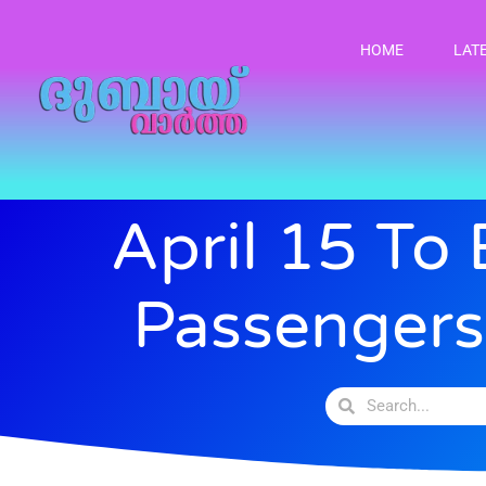
HOME
LAT
April 15 To
Passengers