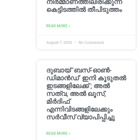
നിർമ്മാണത്തിലിരിക്കുന്ന
കെട്ടിടത്തിൽ തീപിടുത്തം
READ MORE »
August 7, 2026
No Comments
ദുബായ് ‘ബസ്-ഓൺ-
ഡിമാൻഡ്’ ഇനി കൂടുതൽ
ഇടങ്ങളിലേക്ക് ; അൽ
സത്വ, അൽ ഖൂസ്,
മിർദിഫ്
എന്നിവിടങ്ങളിലേക്കും
സർവീസ് വ്യാപിപ്പിച്ചു
READ MORE »