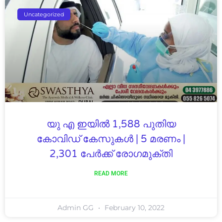
Uncategorized
യു എ ഇയിൽ 1,588 പുതിയ
കോവിഡ് കേസുകൾ | 5 മരണം |
2,301 പേർക്ക് രോഗമുക്തി
READ MORE
Admin GG
February 10, 2022