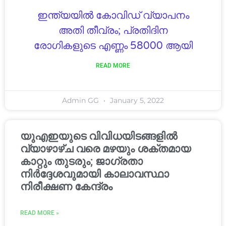
ഇന്ത്യയിൽ കോവിഡ് വ്യാപനം
അതി തീവ്രം; പ്രതിദിന
രോഗികളുടെ എണ്ണം 58000 ആയി
READ MORE
Admin GG
January 5, 2022
യുഎഇയുടെ വിവിധയിടങ്ങളിൽ
വ്യാഴാഴ്ച വരെ മഴയും ശക്തമായ
കാറ്റും തുടരും; ജാഗ്രതാ
നിർദ്ദേശവുമായി കാലാവസ്ഥാ
നിരീക്ഷണ കേന്ദ്രം
READ MORE »