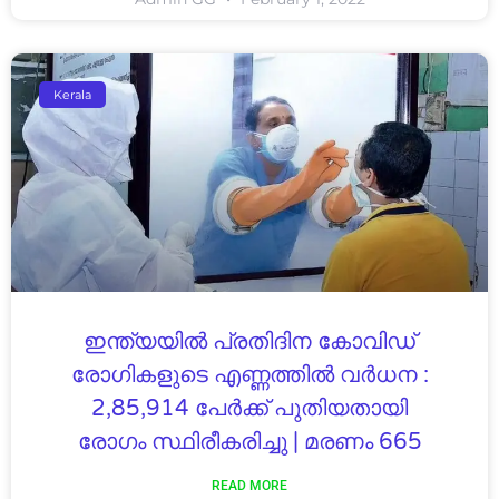
Kerala
ഇന്ത്യയിൽ പ്രതിദിന കോവിഡ്​
രോഗികളുടെ എണ്ണത്തിൽ വർധന :
2,85,914 പേർക്ക് പുതിയതായി
രോഗം സ്ഥിരീകരിച്ചു | മരണം 665
READ MORE