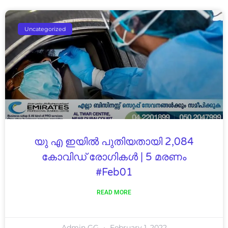
Uncategorized
യു എ ഇയിൽ പുതിയതായി 2,084
കോവിഡ് രോഗികൾ | 5 മരണം
#feb01
READ MORE
Admin GG
February 1, 2022