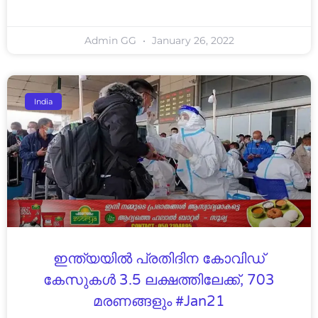
Admin GG
January 26, 2022
India
ഇന്ത്യയില്‍ പ്രതിദിന കോവിഡ്
കേസുകള്‍ 3.5 ലക്ഷത്തിലേക്ക്, 703
മരണങ്ങളും #Jan21