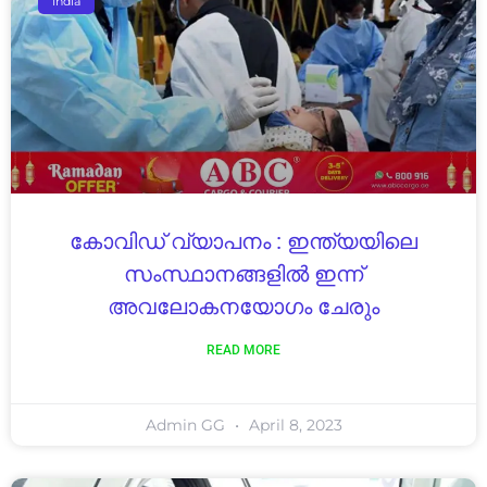
India
കോവിഡ് വ്യാപനം : ഇന്ത്യയിലെ
സംസ്ഥാനങ്ങളിൽ ഇന്ന്
അവലോകനയോഗം ചേരും
READ MORE
Admin GG
April 8, 2023