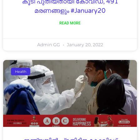
കൂടി പുതിയതായി കോവിഡ്, 491
മരണങ്ങളും #January20
READ MORE
Admin GG
January 20, 2022
Health