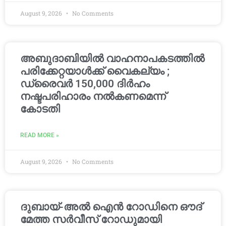
August 9, 2026
No Comments
അബുദാബിയിൽ വാഹനാപകടത്തിൽ
പരിക്കേറ്റയാൾക്ക് വൈകല്യം ;
ഡ്രൈവർ 150,000 ദിർഹം
നഷ്ടപരിഹാരം നൽകണമെന്ന്
കോടതി
READ MORE »
August 9, 2026
No Comments
ദുബായ്-അൽ ഐൻ റോഡിനെ ഔദ്
മേത്ത സർവീസ് റോഡുമായി