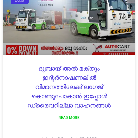
Dubai
ദുബായ് അൽ മക്തൂം
ഇന്റർനാഷണലിൽ
വിമാനത്തിലേക്ക് ലഗേജ്
കൊണ്ടുപോകാൻ ഇപ്പോൾ
ഡ്രൈവറില്ലാ വാഹനങ്ങൾ
READ MORE