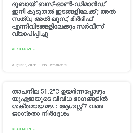
ദുബായ് ‘ബസ്-ഓൺ-ഡിമാൻഡ്’
ഇനി കൂടുതൽ ഇടങ്ങളിലേക്ക് ; അൽ
സത്വ, അൽ ഖൂസ്, മിർദിഫ്
എന്നിവിടങ്ങളിലേക്കും സർവീസ്
വ്യാപിപ്പിച്ചു
READ MORE »
August 5, 2026
No Comments
താപനില 51.2°C ഉയർന്നപ്പോഴും
യുഎഇയുടെ വിവിധ ഭാഗങ്ങളിൽ
ശക്തമായ മഴ. : ആഗസ്റ്റ് 7 വരെ
ജാഗ്രതാ നിർദ്ദേശം
READ MORE »