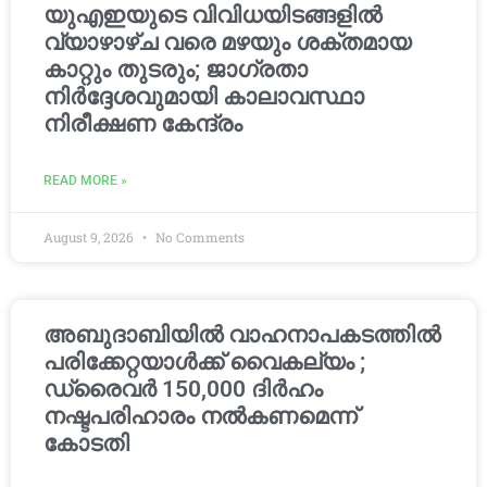
യുഎഇയുടെ വിവിധയിടങ്ങളിൽ
വ്യാഴാഴ്ച വരെ മഴയും ശക്തമായ
കാറ്റും തുടരും; ജാഗ്രതാ
നിർദ്ദേശവുമായി കാലാവസ്ഥാ
നിരീക്ഷണ കേന്ദ്രം
READ MORE »
August 9, 2026
No Comments
അബുദാബിയിൽ വാഹനാപകടത്തിൽ
പരിക്കേറ്റയാൾക്ക് വൈകല്യം ;
ഡ്രൈവർ 150,000 ദിർഹം
നഷ്ടപരിഹാരം നൽകണമെന്ന്
കോടതി