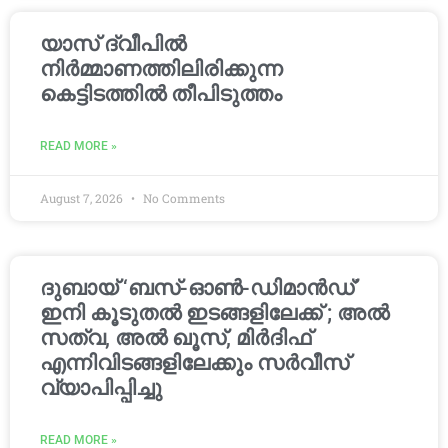
യാസ് ദ്വീപിൽ
നിർമ്മാണത്തിലിരിക്കുന്ന
കെട്ടിടത്തിൽ തീപിടുത്തം
READ MORE »
August 7, 2026
No Comments
ദുബായ് ‘ബസ്-ഓൺ-ഡിമാൻഡ്’
ഇനി കൂടുതൽ ഇടങ്ങളിലേക്ക് ; അൽ
സത്വ, അൽ ഖൂസ്, മിർദിഫ്
എന്നിവിടങ്ങളിലേക്കും സർവീസ്
വ്യാപിപ്പിച്ചു
READ MORE »