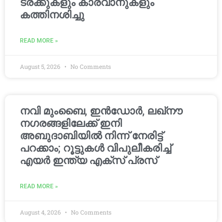
ട്രക്കുകളും കാരവാനുകളും
കത്തിനശിച്ചു
READ MORE »
August 5, 2026
No Comments
നവി മുംബൈ, ഇൻഡോർ, ലഖ്നൗ
നഗരങ്ങളിലേക്ക് ഇനി
അബുദാബിയിൽ നിന്ന് നേരിട്ട്
പറക്കാം; റൂട്ടുകൾ വിപുലീകരിച്ച്
എയർ ഇന്ത്യ എക്സ് പ്രസ്
READ MORE »
August 4, 2026
No Comments