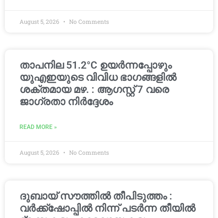
August 5, 2026
No Comments
താപനില 51.2°C ഉയർന്നപ്പോഴും
യുഎഇയുടെ വിവിധ ഭാഗങ്ങളിൽ
ശക്തമായ മഴ. : ആഗസ്റ്റ് 7 വരെ
ജാഗ്രതാ നിർദ്ദേശം
READ MORE »
August 5, 2026
No Comments
ദുബായ് സൗത്തിൽ തീപിടുത്തം :
വർക്ക്‌ഷോപ്പിൽ നിന്ന് പടർന്ന തീയിൽ