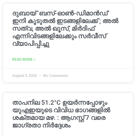
ദുബായ് ‘ബസ്-ഓൺ-ഡിമാൻഡ്’
ഇനി കൂടുതൽ ഇടങ്ങളിലേക്ക് ; അൽ
സത്വ, അൽ ഖൂസ്, മിർദിഫ്
എന്നിവിടങ്ങളിലേക്കും സർവീസ്
വ്യാപിപ്പിച്ചു
READ MORE »
August 5, 2026
No Comments
താപനില 51.2°C ഉയർന്നപ്പോഴും
യുഎഇയുടെ വിവിധ ഭാഗങ്ങളിൽ
ശക്തമായ മഴ. : ആഗസ്റ്റ് 7 വരെ
ജാഗ്രതാ നിർദ്ദേശം