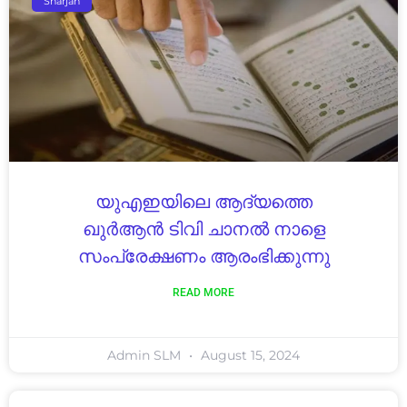
Sharjah
യുഎഇയിലെ ആദ്യത്തെ
ഖുർആൻ ടിവി ചാനൽ നാളെ
സംപ്രേക്ഷണം ആരംഭിക്കുന്നു
READ MORE
Admin SLM
August 15, 2024