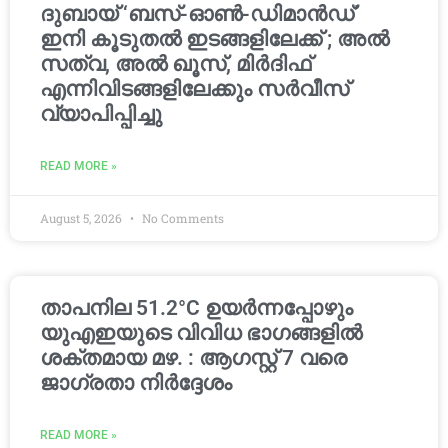
ദുബായ് ‘ബസ്-ഓൺ-ഡിമാൻഡ്’
ഇനി കൂടുതൽ ഇടങ്ങളിലേക്ക് ; അൽ
സത്വ, അൽ ഖൂസ്, മിർദിഫ്
എന്നിവിടങ്ങളിലേക്കും സർവീസ്
വ്യാപിപ്പിച്ചു
READ MORE »
August 5, 2026
No Comments
താപനില 51.2°C ഉയർന്നപ്പോഴും
യുഎഇയുടെ വിവിധ ഭാഗങ്ങളിൽ
ശക്തമായ മഴ. : ആഗസ്റ്റ് 7 വരെ
ജാഗ്രതാ നിർദ്ദേശം
READ MORE »