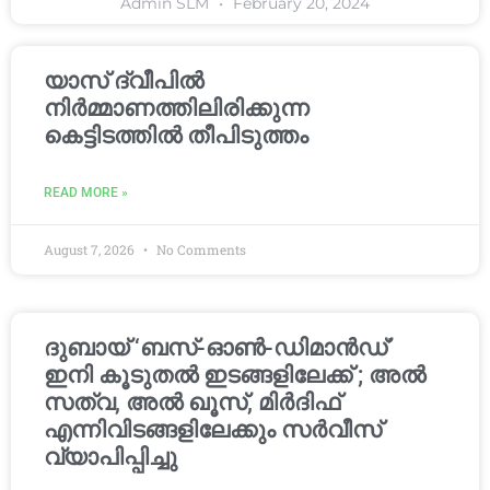
Admin SLM
February 20, 2024
യാസ് ദ്വീപിൽ
നിർമ്മാണത്തിലിരിക്കുന്ന
കെട്ടിടത്തിൽ തീപിടുത്തം
READ MORE »
August 7, 2026
No Comments
ദുബായ് ‘ബസ്-ഓൺ-ഡിമാൻഡ്’
ഇനി കൂടുതൽ ഇടങ്ങളിലേക്ക് ; അൽ
സത്വ, അൽ ഖൂസ്, മിർദിഫ്
എന്നിവിടങ്ങളിലേക്കും സർവീസ്
വ്യാപിപ്പിച്ചു