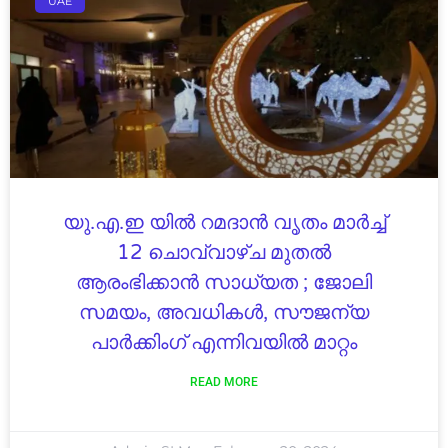
UAE
യു.എ.ഇ യിൽ റമദാൻ വൃതം മാർച്ച്
12 ചൊവ്വാഴ്ച മുതൽ
ആരംഭിക്കാൻ സാധ്യത ; ജോലി
സമയം, അവധികൾ, സൗജന്യ
പാർക്കിംഗ് എന്നിവയിൽ മാറ്റം
READ MORE