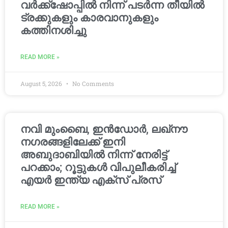
വർക്ക്‌ഷോപ്പിൽ നിന്ന് പടർന്ന തീയിൽ
ട്രക്കുകളും കാരവാനുകളും
കത്തിനശിച്ചു
READ MORE »
August 5, 2026
No Comments
നവി മുംബൈ, ഇൻഡോർ, ലഖ്നൗ
നഗരങ്ങളിലേക്ക് ഇനി
അബുദാബിയിൽ നിന്ന് നേരിട്ട്
പറക്കാം; റൂട്ടുകൾ വിപുലീകരിച്ച്
എയർ ഇന്ത്യ എക്സ് പ്രസ്
READ MORE »