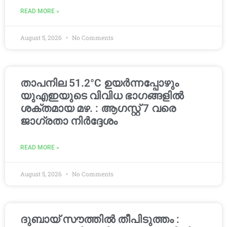
READ MORE »
August 5, 2026
No Comments
താപനില 51.2°C ഉയർന്നപ്പോഴും
യുഎഇയുടെ വിവിധ ഭാഗങ്ങളിൽ
ശക്തമായ മഴ. : ആഗസ്റ്റ് 7 വരെ
ജാഗ്രതാ നിർദ്ദേശം
READ MORE »
August 5, 2026
No Comments
ദുബായ് സൗത്തിൽ തീപിടുത്തം :