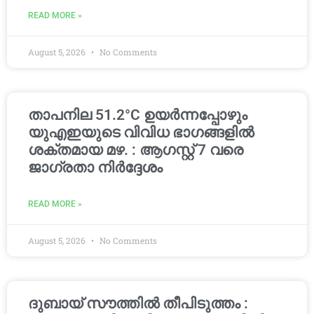
READ MORE »
August 5, 2026
No Comments
താപനില 51.2°C ഉയർന്നപ്പോഴും
യുഎഇയുടെ വിവിധ ഭാഗങ്ങളിൽ
ശക്തമായ മഴ. : ആഗസ്റ്റ് 7 വരെ
ജാഗ്രതാ നിർദ്ദേശം
READ MORE »
August 5, 2026
No Comments
ദുബായ് സൗത്തിൽ തീപിടുത്തം :