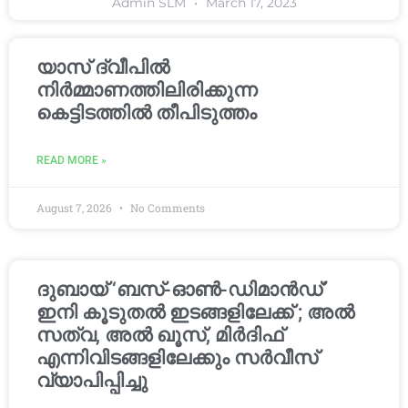
Admin SLM
March 17, 2023
യാസ് ദ്വീപിൽ
നിർമ്മാണത്തിലിരിക്കുന്ന
കെട്ടിടത്തിൽ തീപിടുത്തം
READ MORE »
August 7, 2026
No Comments
ദുബായ് ‘ബസ്-ഓൺ-ഡിമാൻഡ്’
ഇനി കൂടുതൽ ഇടങ്ങളിലേക്ക് ; അൽ
സത്വ, അൽ ഖൂസ്, മിർദിഫ്
എന്നിവിടങ്ങളിലേക്കും സർവീസ്
വ്യാപിപ്പിച്ചു