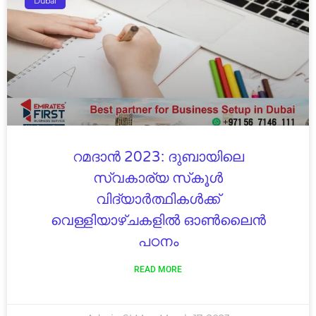
Dubai
റമദാൻ 2023: ദുബായിലെ
സ്വകാര്യ സ്‌കൂൾ
വിദ്യാർത്ഥികൾക്ക്
വെള്ളിയാഴ്ചകളിൽ ഓൺലൈൻ
പഠനം
READ MORE