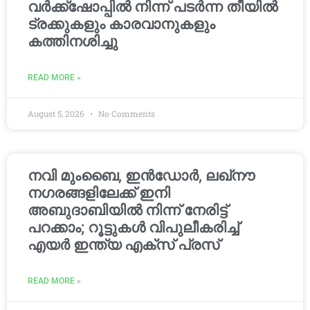
വർക്ക്‌ഷോപ്പിൽ നിന്ന് പടർന്ന തീയിൽ
ട്രക്കുകളും കാരവാനുകളും
കത്തിനശിച്ചു
READ MORE »
August 5, 2026
No Comments
നവി മുംബൈ, ഇൻഡോർ, ലഖ്നൗ
നഗരങ്ങളിലേക്ക് ഇനി
അബുദാബിയിൽ നിന്ന് നേരിട്ട്
പറക്കാം; റൂട്ടുകൾ വിപുലീകരിച്ച്
എയർ ഇന്ത്യ എക്സ് പ്രസ്
READ MORE »