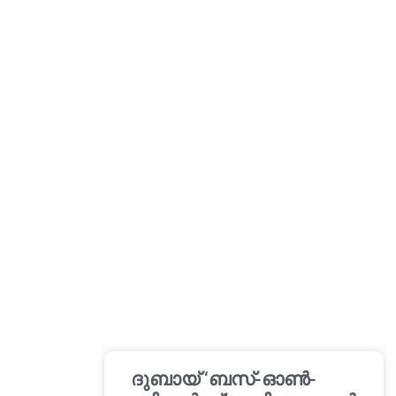
ദുബായ് ‘ബസ്-ഓൺ-