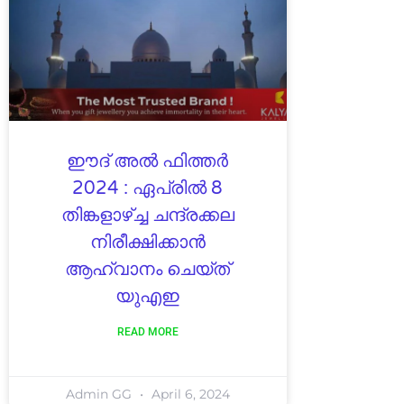
ഈദ് അൽ ഫിത്തർ
2024 : ഏപ്രിൽ 8
തിങ്കളാഴ്ച്ച ചന്ദ്രക്കല
നിരീക്ഷിക്കാൻ
ആഹ്വാനം ചെയ്ത്
യുഎഇ
READ MORE
Admin GG
April 6, 2024