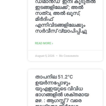
ഡിമാൻഡ്’ ഇനി കൂടുതൽ
ഇടങ്ങളിലേക്ക് ; അൽ
സത്വ, അൽ ഖൂസ്,
മിർദിഫ്
എന്നിവിടങ്ങളിലേക്കും
സർവീസ് വ്യാപിപ്പിച്ചു
READ MORE »
August 5, 2026
No Comments
താപനില 51.2°C
ഉയർന്നപ്പോഴും
യുഎഇയുടെ വിവിധ
ഭാഗങ്ങളിൽ ശക്തമായ
മഴ. : ആഗസ്റ്റ് 7 വരെ