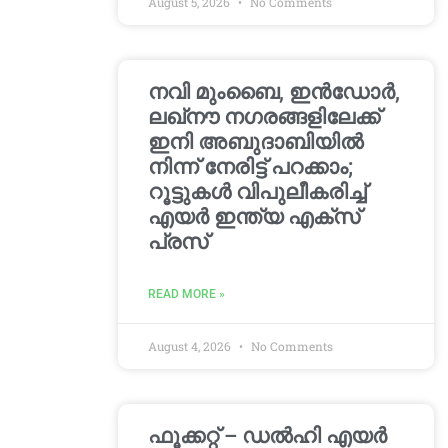
August 5, 2026
No Comments
നവി മുംബൈ, ഇൻഡോർ,
ലഖ്നൗ നഗരങ്ങളിലേക്ക്
ഇനി അബുദാബിയിൽ
നിന്ന് നേരിട്ട് പറക്കാം;
റൂട്ടുകൾ വിപുലീകരിച്ച്
എയർ ഇന്ത്യ എക്സ്
പ്രസ്
READ MORE »
August 4, 2026
No Comments
ഫൂക്കറ്റ് – ഡൽഹി എയര്‍