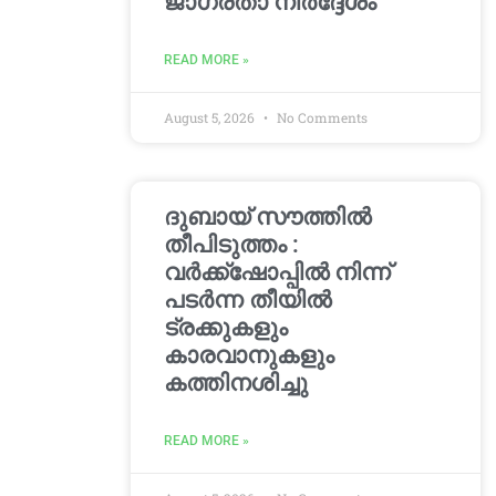
ജാഗ്രതാ നിർദ്ദേശം
READ MORE »
August 5, 2026
No Comments
ദുബായ് സൗത്തിൽ
തീപിടുത്തം :
വർക്ക്‌ഷോപ്പിൽ നിന്ന്
പടർന്ന തീയിൽ
ട്രക്കുകളും
കാരവാനുകളും
കത്തിനശിച്ചു
READ MORE »