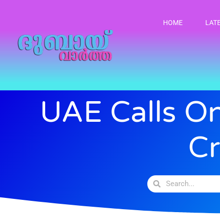
HOME
LAT
UAE Calls On
C