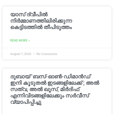
യാസ് ദ്വീപിൽ
നിർമ്മാണത്തിലിരിക്കുന്ന
കെട്ടിടത്തിൽ തീപിടുത്തം
READ MORE »
August 7, 2026
No Comments
ദുബായ് ‘ബസ്-ഓൺ-ഡിമാൻഡ്’
ഇനി കൂടുതൽ ഇടങ്ങളിലേക്ക് ; അൽ
സത്വ, അൽ ഖൂസ്, മിർദിഫ്
എന്നിവിടങ്ങളിലേക്കും സർവീസ്
വ്യാപിപ്പിച്ചു