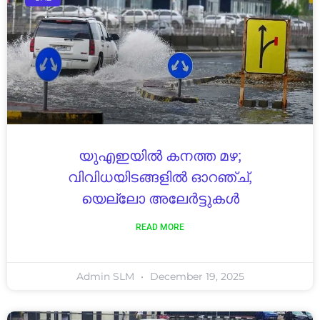
യുഎഇയിൽ കനത്ത മഴ;
വിവിധയിടങ്ങളിൽ ഓറഞ്ച്,
യെല്ലോ അലേർട്ടുകൾ
READ MORE
Admin SLM
December 19, 2025