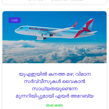
UAE
യുഎഇയിൽ കനത്ത മഴ; വിമാന
സർവ്വീസുകൾ വൈകാൻ
സാധ്യതയുണ്ടെന്ന
മുന്നറിയിപ്പുമായി എയർ അറേബ്യ
READ MORE