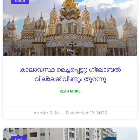
Dubai
കാലാവസ്ഥ മെച്ചപ്പെട്ടു; ഗ്ലോബൽ
വില്ലേജ് വീണ്ടും തുറന്നു
READ MORE
Admin SLM
December 19, 2025
UAE