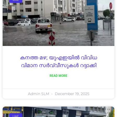
കനത്ത മഴ; യുഎഇയിൽ വിവിധ
വിമാന സർവ്വീസുകൾ റദ്ദാക്കി
READ MORE
Admin SLM
December 19, 2025
UAE