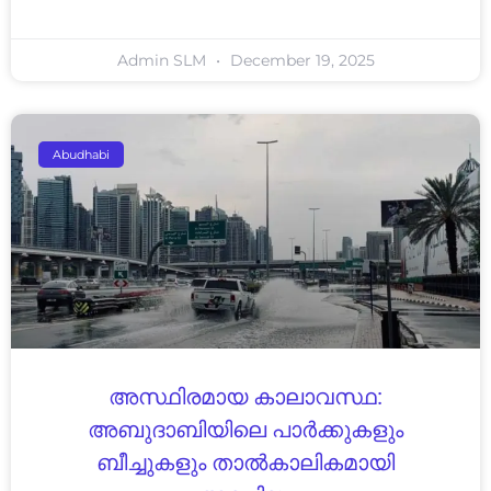
Admin SLM
December 19, 2025
Abudhabi
അസ്ഥിരമായ കാലാവസ്ഥ:
അബുദാബിയിലെ പാർക്കുകളും
ബീച്ചുകളും താൽകാലികമായി