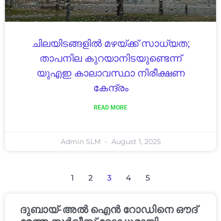
ചിലയിടങ്ങളിൽ മഴയ്ക്ക് സാധ്യത;
താപനില കുറയാനിടയുണ്ടെന്ന്
യുഎഇ കാലാവസ്ഥാ നിരീക്ഷണ
കേന്ദ്രം
READ MORE
Admin SLM
August 1, 2025
1
2
3
4
5
ദുബായ്-അൽ ഐൻ റോഡിനെ ഔദ്