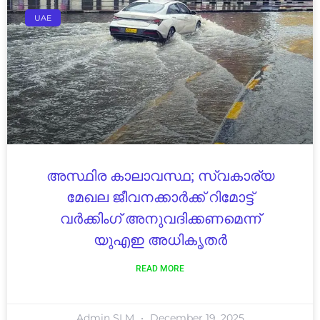
UAE
അസ്ഥിര കാലാവസ്ഥ; സ്വകാര്യ
മേഖല ജീവനക്കാർക്ക് റിമോട്ട്
വർക്കിംഗ് അനുവദിക്കണമെന്ന്
യുഎഇ അധികൃതർ
READ MORE
Admin SLM
December 19, 2025