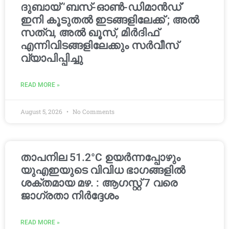
ദുബായ് ‘ബസ്-ഓൺ-ഡിമാൻഡ്’
ഇനി കൂടുതൽ ഇടങ്ങളിലേക്ക് ; അൽ
സത്വ, അൽ ഖൂസ്, മിർദിഫ്
എന്നിവിടങ്ങളിലേക്കും സർവീസ്
വ്യാപിപ്പിച്ചു
READ MORE »
August 5, 2026
No Comments
താപനില 51.2°C ഉയർന്നപ്പോഴും
യുഎഇയുടെ വിവിധ ഭാഗങ്ങളിൽ
ശക്തമായ മഴ. : ആഗസ്റ്റ് 7 വരെ
ജാഗ്രതാ നിർദ്ദേശം
READ MORE »