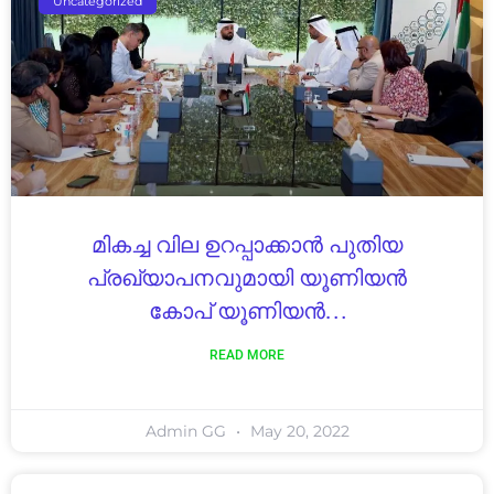
Uncategorized
മികച്ച വില ഉറപ്പാക്കാന്‍ പുതിയ
പ്രഖ്യാപനവുമായി യൂണിയന്‍
കോപ് യൂണിയന്‍…
READ MORE
Admin GG
May 20, 2022