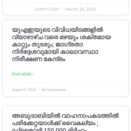
Admin SLM
March 24, 2024
യുഎഇയുടെ വിവിധയിടങ്ങളിൽ
വ്യാഴാഴ്ച വരെ മഴയും ശക്തമായ
കാറ്റും തുടരും; ജാഗ്രതാ
നിർദ്ദേശവുമായി കാലാവസ്ഥാ
നിരീക്ഷണ കേന്ദ്രം
READ MORE »
August 9, 2026
No Comments
അബുദാബിയിൽ വാഹനാപകടത്തിൽ
പരിക്കേറ്റയാൾക്ക് വൈകല്യം ;
ഡ്രൈവർ 150,000 ദിർഹം