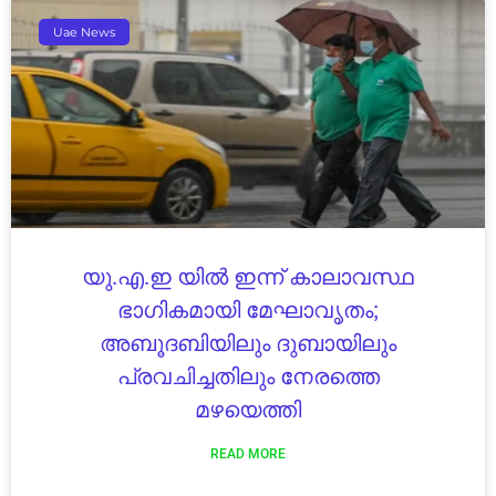
Uae News
യു.എ.ഇ യിൽ ഇന്ന് കാലാവസ്ഥ
ഭാഗികമായി മേഘാവൃതം;
അബൂദബിയിലും ദുബായിലും
പ്രവചിച്ചതിലും നേരത്തെ
മഴയെത്തി
READ MORE