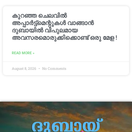
കുറഞ്ഞ ചെലവിൽ
അപ്പാർട്ട്മെന്റുകൾ വാങ്ങാൻ
ദുബായിൽ വിപുലമായ
അവസരമൊരുക്കിക്കൊണ്ട് ഒരു മേള !
READ MORE »
August 8, 2026
No Comments