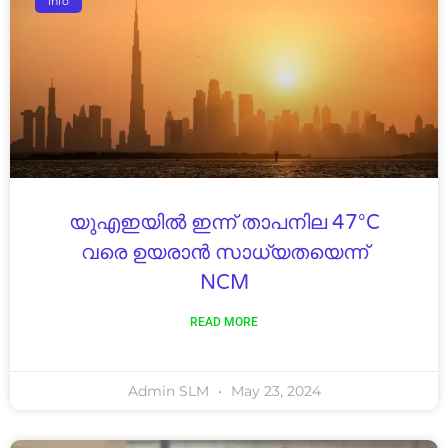
Info
യുഎഇയിൽ ഇന്ന് താപനില 47°C
വരെ ഉയരാൻ സാധ്യതയെന്ന്
NCM
READ MORE
Admin SLM
May 23, 2024