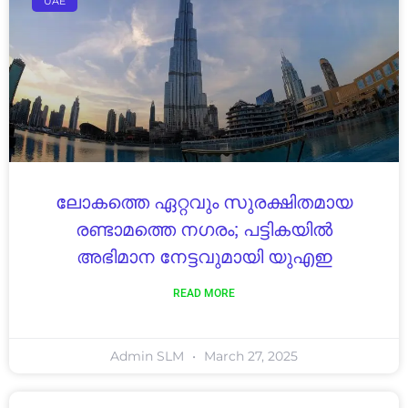
UAE
ലോകത്തെ ഏറ്റവും സുരക്ഷിതമായ
രണ്ടാമത്തെ നഗരം; പട്ടികയിൽ
അഭിമാന നേട്ടവുമായി യുഎഇ
READ MORE
Admin SLM
March 27, 2025