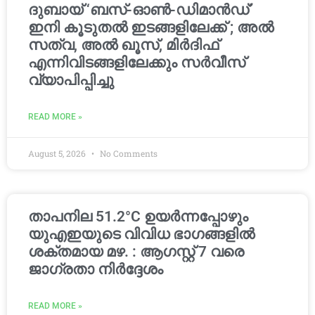
ദുബായ് ‘ബസ്-ഓൺ-ഡിമാൻഡ്’
ഇനി കൂടുതൽ ഇടങ്ങളിലേക്ക് ; അൽ
സത്വ, അൽ ഖൂസ്, മിർദിഫ്
എന്നിവിടങ്ങളിലേക്കും സർവീസ്
വ്യാപിപ്പിച്ചു
READ MORE »
August 5, 2026
No Comments
താപനില 51.2°C ഉയർന്നപ്പോഴും
യുഎഇയുടെ വിവിധ ഭാഗങ്ങളിൽ
ശക്തമായ മഴ. : ആഗസ്റ്റ് 7 വരെ
ജാഗ്രതാ നിർദ്ദേശം
READ MORE »