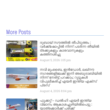
More Posts
ദുബായ് സൗത്തിൽ തീപിടുത്തം :
വർക്ക്‌ഷോപ്പിൽ നിന്ന് പടർന്ന തീയിൽ
ട്രക്കുകളും കാരവാനുകളും
കത്തിനശിച്ചു
August 5, 2026
1:05 pm
നവി മുംബൈ, ഇൻഡോർ, ലഖ്നൗ
നഗരങ്ങളിലേക്ക് ഇനി അബുദാബിയിൽ
നിന്ന് നേരിട്ട് പറക്കാം; റൂട്ടുകൾ
വിപുലീകരിച്ച് എയർ ഇന്ത്യ എക്സ്
പ്രസ്
August 4, 2026
8:04 pm
ഫൂക്കറ്റ് – ഡൽഹി എയര്‍ ഇന്ത്യ
വിമാനം ആകാശച്ചുഴിയില്‍പെട്ടു :
യാത്രക്കാര്‍ക്ക് പരിക്ക്