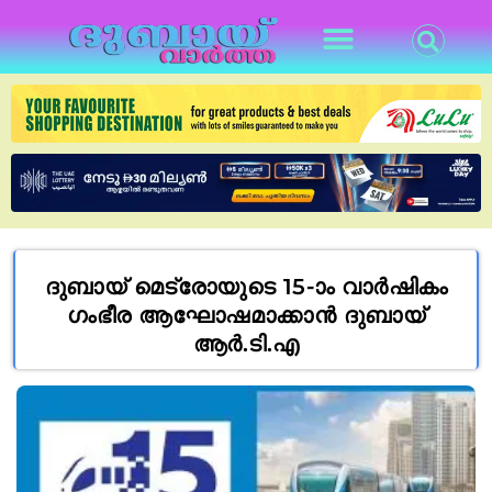
ദുബായ് മെട്രോയുടെ 15-ാം വാർഷികം
ഗംഭീര ആഘോഷമാക്കാൻ ദുബായ്
ആർ.ടി.എ