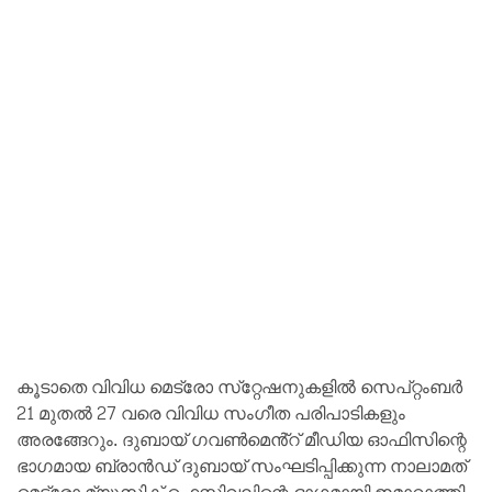
കൂടാതെ വിവിധ മെട്രോ സ്‌റ്റേഷനുകളിൽ സെപ്റ്റംബർ
21 മുതൽ 27 വരെ വിവിധ സംഗീത പരിപാടികളും
അരങ്ങേറും. ദുബായ് ഗവൺമെൻ്റ് മീഡിയ ഓഫിസിന്റെ
ഭാഗമായ ബ്രാൻഡ് ദുബായ് സംഘടിപ്പിക്കുന്ന നാലാമത്