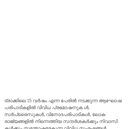
ട്രാക്കിലെ 15 വർഷം എന്ന പേരിൽ നടക്കുന്ന ആഘോഷ
പരിപാടികളിൽ വിവിധ പ്രമോഷനുക ൾ,
സർപ്രൈസുകൾ, വിനോദപരിപാടികൾ, ലോക
രാജ്യങ്ങളിൽ നിന്നെത്തിയ സന്ദർശകർക്കും നിവാസി
കൾക്കും സന്തോഷമേകുന്ന വിവിധ സംരംഭങ്ങൾ