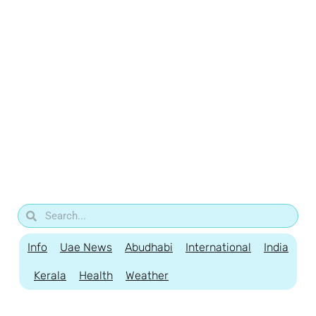
Info
Uae News
Abudhabi
International
India
Kerala
Health
Weather