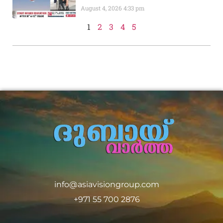
August 4, 2026
4:33 pm
1
2
3
4
5
info@asiavisiongroup.com
+971 55 700 2876