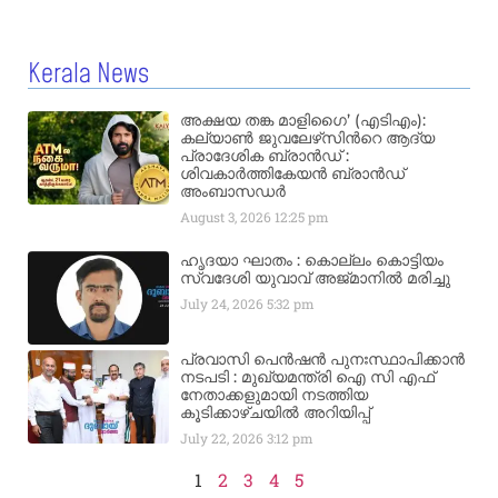
Kerala News
അക്ഷയ തങ്ക മാളിഗൈ’ (എടിഎം):
കല്യാണ്‍ ജുവലേഴ്‌സിന്‍റെ ആദ്യ
പ്രാദേശിക ബ്രാന്‍ഡ് :
ശിവകാര്‍ത്തികേയന്‍ ബ്രാന്‍ഡ്
അംബാസഡര്‍
August 3, 2026
12:25 pm
ഹൃദയാ ഘാതം : കൊല്ലം കൊട്ടിയം
സ്വദേശി യുവാവ് അജ്മാനിൽ മരിച്ചു
July 24, 2026
5:32 pm
പ്രവാസി പെൻഷൻ പുനഃസ്ഥാപിക്കാൻ
നടപടി : മുഖ്യമന്ത്രി ഐ സി എഫ്
നേതാക്കളുമായി നടത്തിയ
കൂടിക്കാഴ്ചയിൽ അറിയിപ്പ്
July 22, 2026
3:12 pm
1
2
3
4
5