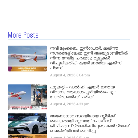
More Posts
നവി മുംബൈ, ഇൻഡോർ, ലഖ്നൗ
നഗരങ്ങളിലേക്ക് ഇനി അബുദാബിയിൽ
നിന്ന് നേരിട്ട് പറക്കാം; റൂട്ടുകൾ
വിപുലീകരിച്ച് എയർ ഇന്ത്യ എക്സ്
പ്രസ്
August 4, 2026
8:04 pm
ഫൂക്കറ്റ് – ഡൽഹി എയര്‍ ഇന്ത്യ
വിമാനം ആകാശച്ചുഴിയില്‍പെട്ടു :
യാത്രക്കാര്‍ക്ക് പരിക്ക്
August 4, 2026
4:33 pm
അബോധാവസ്ഥയിലായ സ്ത്രീക്ക്
രക്ഷകരായി ദുബായ് പോലീസ്;
ജി.പി.എസ് ട്രാക്കിംഗിലൂടെ കാർ ട്രാക്ക്
ചെയ്ത് ജീവൻ രക്ഷിച്ചു
August 4, 2026
9:51 am