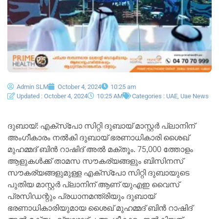
Admin SLM
October 4, 2024
10:25 am
Updated : October 4, 2024
10:25 AM
Categories :
UAE
,
Uae News
ദുബായ്: എക്സ്പോ സിറ്റി ദുബായ് മാസ്റ്റർ പ്ലാനിന്
അംഗീകാരം നൽകി ദുബായ് ഭരണാധികാരി ശൈഖ്
മുഹമ്മദ് ബിൻ റാഷിദ് അൽ മക്തൂം. 75,000 ത്തോളം
ആളുകൾക്ക് താമസ സൗകര്യങ്ങളും ബിസിനസ്
സൗകര്യങ്ങളുമുള്ള എക്സ്പോ സിറ്റി ദുബായുടെ
പുതിയ മാസ്റ്റർ പ്ലാനിന് ആണ് യുഎഇ വൈസ്
പ്രസിഡന്റും പ്രധാനമന്ത്രിയും ദുബായ്
ഭരണാധികാരിയുമായ ശൈഖ് മുഹമ്മദ് ബിൻ റാഷിദ്