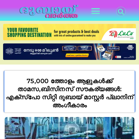
75,000 ത്തോളം ആളുകൾക്ക്
താമസ,ബിസിനസ് സൗകര്യങ്ങൾ:
എക്സ്പോ സിറ്റി ദുബായ് മാസ്റ്റർ പ്ലാനിന്
അംഗീകാരം