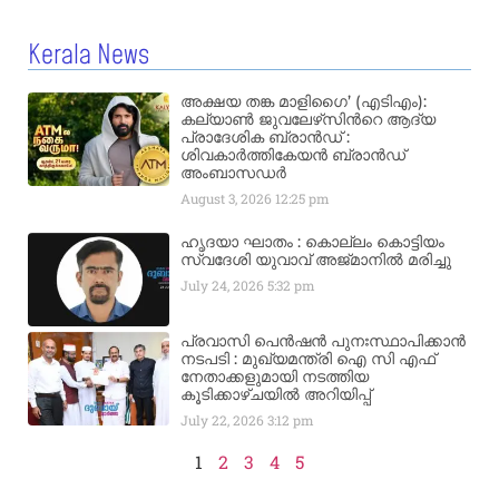
Kerala News
അക്ഷയ തങ്ക മാളിഗൈ’ (എടിഎം):
കല്യാണ്‍ ജുവലേഴ്‌സിന്‍റെ ആദ്യ
പ്രാദേശിക ബ്രാന്‍ഡ് :
ശിവകാര്‍ത്തികേയന്‍ ബ്രാന്‍ഡ്
അംബാസഡര്‍
August 3, 2026
12:25 pm
ഹൃദയാ ഘാതം : കൊല്ലം കൊട്ടിയം
സ്വദേശി യുവാവ് അജ്മാനിൽ മരിച്ചു
July 24, 2026
5:32 pm
പ്രവാസി പെൻഷൻ പുനഃസ്ഥാപിക്കാൻ
നടപടി : മുഖ്യമന്ത്രി ഐ സി എഫ്
നേതാക്കളുമായി നടത്തിയ
കൂടിക്കാഴ്ചയിൽ അറിയിപ്പ്
July 22, 2026
3:12 pm
1
2
3
4
5