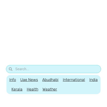
Info
Uae News
Abudhabi
International
India
Kerala
Health
Weather