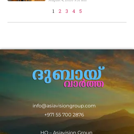
1
2
3
4
5
info@asiavisiongroup.com
+971 55 700 2876
HO – Asiavision Group