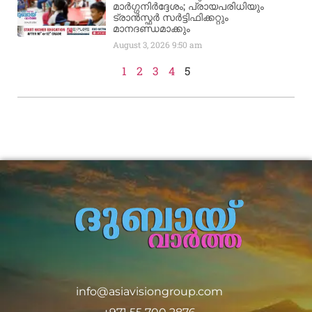
മാർഗ്ഗനിർദ്ദേശം; പ്രായപരിധിയും
ട്രാൻസ്ഫർ സർട്ടിഫിക്കറ്റും
മാനദണ്ഡമാക്കും
August 3, 2026
9:50 am
1
2
3
4
5
info@asiavisiongroup.com