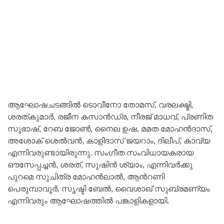
ആഘോഷചടങ്ങിൽ ടൊവീനോ തോമസ്, വരലക്ഷ്മി,
ശരത്കുമാർ, രജീന കസാൻഡ്ര, നീരജ് മാധവ്, പ്രണിത
സുഭാഷ്, റേബ ജോൺ, നൈല ഉഷ, മമത മോഹൻദാസ്,
അശോക് ശെൽവൻ, കാളിദാസ് ജയറാം, ദിലീപ്, കാവ്യ
എന്നിവരുണ്ടായിരുന്നു. സംഗീത സംവിധായകരായ
ഔസേപ്പച്ചൻ, ശരത്, സുഷിൻ ശ്യാം, എന്നിവർക്കു
പുറമെ സുചിത്ര മോഹൻലാൽ, ആൻറണി
പെരുമ്പാവൂർ, സൃഷ്ടി ബേൽ, വൈശാഖ് സുബ്രമണ്യം
എന്നിവരും ആഘോഷത്തിൽ പങ്കാളികളായി.