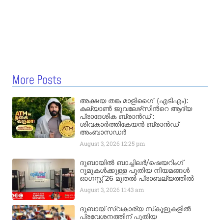
More Posts
അക്ഷയ തങ്ക മാളിഗൈ’ (എടിഎം):
കല്യാണ്‍ ജുവലേഴ്‌സിന്‍റെ ആദ്യ
പ്രാദേശിക ബ്രാന്‍ഡ് :
ശിവകാര്‍ത്തികേയന്‍ ബ്രാന്‍ഡ്
അംബാസഡര്‍
August 3, 2026
12:25 pm
ദുബായിൽ ബാച്ചിലർ/ഷെയറിംഗ്
റൂമുകൾക്കുള്ള പുതിയ നിയമങ്ങൾ
ഓഗസ്റ്റ് 26 മുതൽ പ്രാബല്യത്തിൽ
August 3, 2026
11:43 am
ദുബായ് സ്വകാര്യ സ്‌കൂളുകളിൽ
പ്രവേശനത്തിന് പുതിയ