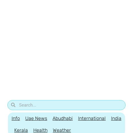
Info
Uae News
Abudhabi
International
India
Kerala
Health
Weather