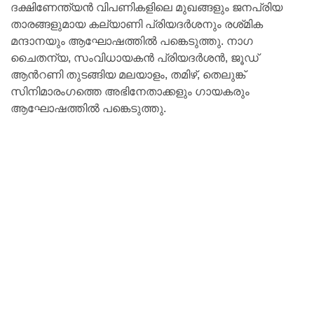
ദക്ഷിണേന്ത്യൻ വിപണികളിലെ മുഖങ്ങളും ജനപ്രിയ
താരങ്ങളുമായ കല്യാണി പ്രിയദർശനും രശ്‌മിക
മന്ദാനയും ആഘോഷത്തിൽ പങ്കെടുത്തു. നാഗ
ചൈതന്യ, സംവിധായകൻ പ്രിയദർശൻ, ജൂഡ്
ആൻറണി തുടങ്ങിയ മലയാളം, തമിഴ്, തെലുങ്ക്
സിനിമാരംഗത്തെ അഭിനേതാക്കളും ഗായകരും
ആഘോഷത്തിൽ പങ്കെടുത്തു.