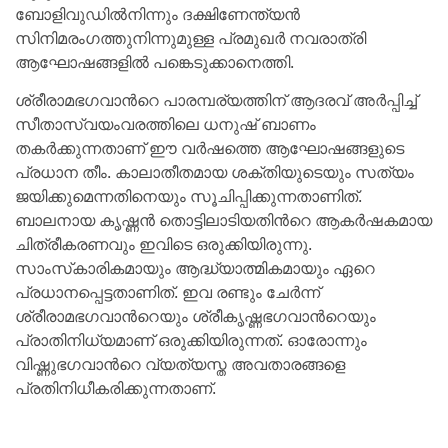
ബോളിവുഡിൽനിന്നും ദക്ഷിണേന്ത്യൻ
സിനിമരംഗത്തുനിന്നുമുള്ള പ്രമുഖർ നവരാത്രി
ആഘോഷങ്ങളിൽ പങ്കെടുക്കാനെത്തി.
ശ്രീരാമഭഗവാൻറെ പാരമ്പര്യത്തിന് ആദരവ് അർപ്പിച്ച്
സീതാസ്വയംവരത്തിലെ ധനുഷ് ബാണം
തകർക്കുന്നതാണ് ഈ വർഷത്തെ ആഘോഷങ്ങളുടെ
പ്രധാന തീം. കാലാതീതമായ ശക്തിയുടെയും സത്യം
ജയിക്കുമെന്നതിനെയും സൂചിപ്പിക്കുന്നതാണിത്.
ബാലനായ കൃഷ്ണൻ തൊട്ടിലാടിയതിൻറെ ആകർഷകമായ
ചിത്രീകരണവും ഇവിടെ ഒരുക്കിയിരുന്നു.
സാംസ്‌കാരികമായും ആദ്ധ്യാത്മികമായും ഏറെ
പ്രധാനപ്പെട്ടതാണിത്. ഇവ രണ്ടും ചേർന്ന്
ശ്രീരാമഭഗവാൻറെയും ശ്രീകൃഷ്ണഭഗവാൻറെയും
പ്രാതിനിധ്യമാണ് ഒരുക്കിയിരുന്നത്. ഓരോന്നും
വിഷ്ണുഭഗവാൻറെ വ്യത്യസ്ത അവതാരങ്ങളെ
പ്രതിനിധീകരിക്കുന്നതാണ്.