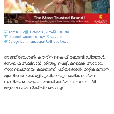
Admin SLM
October 6, 2024
9:37 am
Updated : October 6, 2024
9:37 AM
Categories :
International
,
UAE
,
Uae News
അജയ് ദേവ്ഗൺ, കത്രീന കൈഫ്, ബോബി ഡിയോൾ,
സെയ്‌ഫ് അലിഖാൻ, ശിൽപ്പ ഷെട്ടി, മലൈക അറോറ,
നാഗചൈതന്യ, കല്യാണി പ്രിയദർശൻ, രശ്മിക മന്ദാന
എന്നിങ്ങനെ ബോളിവുഡിലെയും ദക്ഷിണേന്ത്യൻ
സിനിമയിലെയും താരങ്ങൾ കല്യാൺ നവരാത്രി
ആഘോഷങ്ങൾക്ക് തിരിതെളിച്ചു