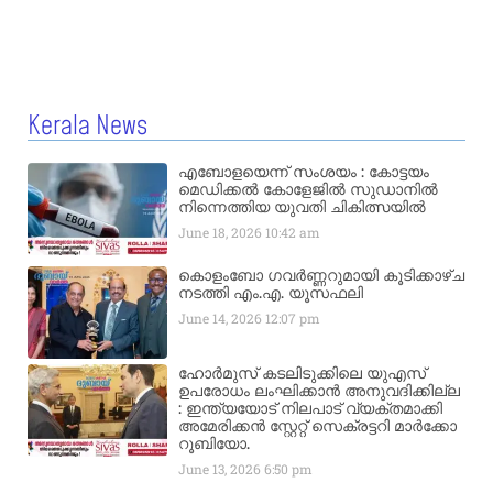
Kerala News
എബോളയെന്ന് സംശയം : കോട്ടയം
മെഡിക്കൽ കോളേജിൽ സുഡാനിൽ
നിന്നെത്തിയ യുവതി ചികിത്സയിൽ
June 18, 2026
10:42 am
കൊളംബോ ഗവർണ്ണറുമായി കൂടിക്കാഴ്ച
നടത്തി എം.എ. യൂസഫലി
June 14, 2026
12:07 pm
ഹോർമുസ് കടലിടുക്കിലെ യുഎസ്
ഉപരോധം ലംഘിക്കാൻ അനുവദിക്കില്ല
: ഇന്ത്യയോട് നിലപാട് വ്യക്തമാക്കി
അമേരിക്കൻ സ്റ്റേറ്റ് സെക്രട്ടറി മാർക്കോ
റൂബിയോ.
June 13, 2026
6:50 pm