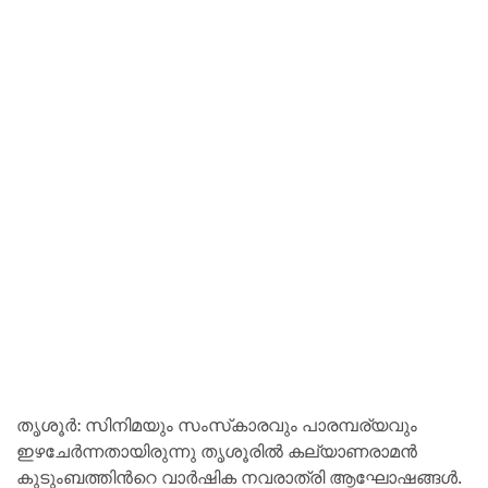
തൃശൂർ: സിനിമയും സംസ്‌കാരവും പാരമ്പര്യവും
ഇഴചേർന്നതായിരുന്നു തൃശൂരിൽ കല്യാണരാമൻ
കുടുംബത്തിൻറെ വാർഷിക നവരാത്രി ആഘോഷങ്ങൾ.