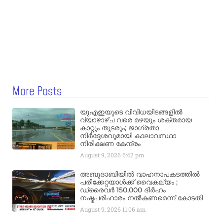
More Posts
യുഎഇയുടെ വിവിധയിടങ്ങളിൽ
വ്യാഴാഴ്ച വരെ മഴയും ശക്തമായ
കാറ്റും തുടരും; ജാഗ്രതാ
നിർദ്ദേശവുമായി കാലാവസ്ഥാ
നിരീക്ഷണ കേന്ദ്രം
August 9, 2026
6:42 pm
അബുദാബിയിൽ വാഹനാപകടത്തിൽ
പരിക്കേറ്റയാൾക്ക് വൈകല്യം ;
ഡ്രൈവർ 150,000 ദിർഹം
നഷ്ടപരിഹാരം നൽകണമെന്ന് കോടതി
August 9, 2026
11:06 am