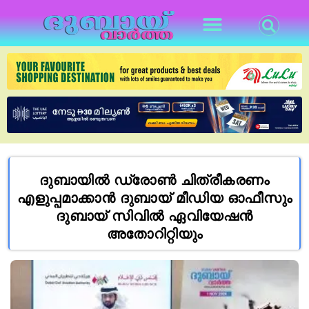
ദുബായിൽ ഡ്രോൺ ചിത്രീകരണം
എളുപ്പമാക്കാൻ ദുബായ് മീഡിയ ഓഫീസും
ദുബായ് സിവിൽ ഏവിയേഷൻ
അതോറിറ്റിയും