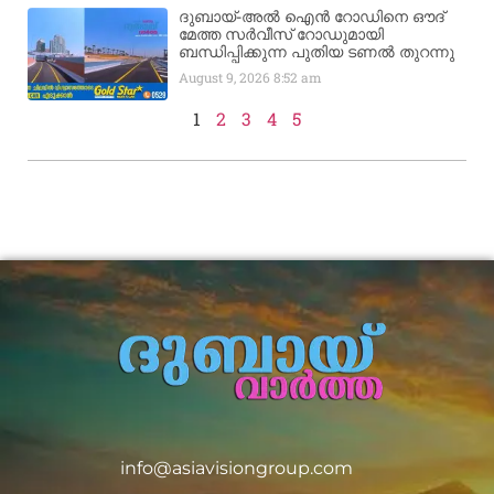
ദുബായ്-അൽ ഐൻ റോഡിനെ ഔദ്
മേത്ത സർവീസ് റോഡുമായി
ബന്ധിപ്പിക്കുന്ന പുതിയ ടണൽ തുറന്നു
August 9, 2026
8:52 am
1
2
3
4
5
info@asiavisiongroup.com