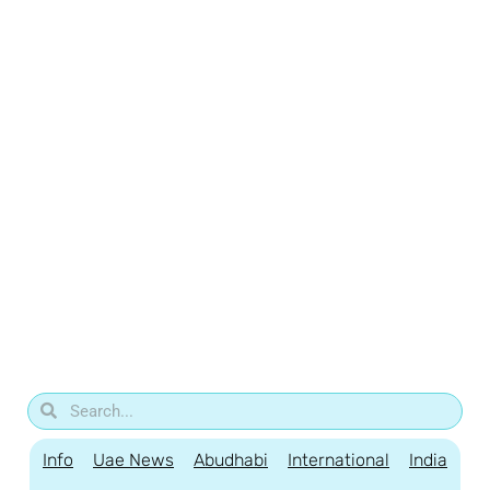
Info
Uae News
Abudhabi
International
India