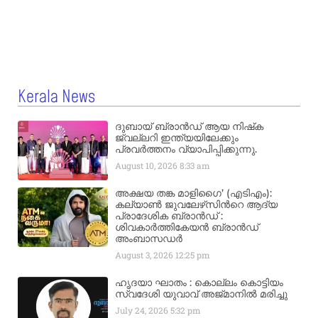
Kerala News
ദുബായ് ബ്രാൻഡ് ആയ നിഷ്‌ക
ജ്വല്ലറി ഇന്ത്യയിലേക്കും
പ്രവർത്തനം വ്യാപിപ്പിക്കുന്നു.
August 10, 2026
8:33 am
അക്ഷയ തങ്ക മാളിഗൈ’ (എടിഎം):
കല്യാണ്‍ ജുവലേഴ്‌സിന്‍റെ ആദ്യ
പ്രാദേശിക ബ്രാന്‍ഡ് :
ശിവകാര്‍ത്തികേയന്‍ ബ്രാന്‍ഡ്
അംബാസഡര്‍
August 3, 2026
12:25 pm
ഹൃദയാ ഘാതം : കൊല്ലം കൊട്ടിയം
സ്വദേശി യുവാവ് അജ്മാനിൽ മരിച്ചു
July 24, 2026
5:32 pm