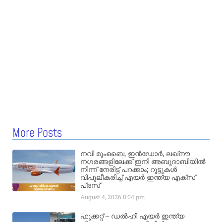
More Posts
നവി മുംബൈ, ഇൻഡോർ, ലഖ്നൗ
നഗരങ്ങളിലേക്ക് ഇനി അബുദാബിയിൽ
നിന്ന് നേരിട്ട് പറക്കാം; റൂട്ടുകൾ
വിപുലീകരിച്ച് എയർ ഇന്ത്യ എക്സ്
പ്രസ്
August 4, 2026
8:04 pm
ഫൂക്കറ്റ് – ഡൽഹി എയര്‍ ഇന്ത്യ