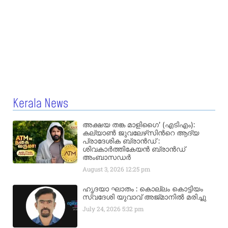
Kerala News
അക്ഷയ തങ്ക മാളിഗൈ’ (എടിഎം):
കല്യാണ്‍ ജുവലേഴ്‌സിന്‍റെ ആദ്യ
പ്രാദേശിക ബ്രാന്‍ഡ് :
ശിവകാര്‍ത്തികേയന്‍ ബ്രാന്‍ഡ്
അംബാസഡര്‍
August 3, 2026
12:25 pm
ഹൃദയാ ഘാതം : കൊല്ലം കൊട്ടിയം
സ്വദേശി യുവാവ് അജ്മാനിൽ മരിച്ചു
July 24, 2026
5:32 pm