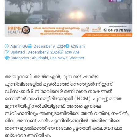
Admin GG
December 9, 2024
6:38 am
Updated : December 9, 2024
6:39 AM
Categories :
Abudhabi
,
Uae News
,
Weather
അബുദാബി, അൽഐൻ, ദുബായ്, ഷാർജ
എന്നിവിടങ്ങളിൽ മൂടൽമഞ്ഞിനെത്തുടർന്ന് ഇന്ന്
ഡിസംബർ 9 ന് രാവിലെ 9 മണി വരെ നാഷണൽ
സെൻ്റർ ഓഫ് മെറ്റീരിയോളജി (NCM) ചുവപ്പ്, മഞ്ഞ
മുന്നറിയിപ്പ് നൽകിയിട്ടുണ്ട്. അൽഐനിലെ
സ്വീഹാനിലും അബുദാബിയിലെ അൽ വത്ബ, നഹിൽ,
ലിവ, അസബ്, ഹമീം എന്നിവിടങ്ങളിൽ അതിരാവിലെ
തന്നെ മൂടൽമഞ്ഞ് അനുഭവപ്പെട്ടതായി കാലാവസ്ഥാ
ബ്യൂറോ അറിയിച്ചു.