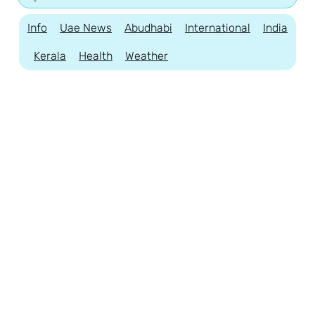
Info
Uae News
Abudhabi
International
India
Kerala
Health
Weather