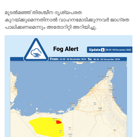
മൂടൽമഞ്ഞ് തിരശ്ചീന ദൃശ്യപരത
കുറയ്ക്കുമെന്നതിനാൽ വാഹനമോടിക്കുന്നവർ ജാഗ്രത
പാലിക്കണമെന്നും അതോറിറ്റി അറിയിച്ചു.