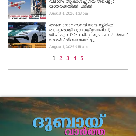
വിമാനം ആകാശച്ചുഴിയില്‍പെട്ടു :
യാത്രക്കാര്‍ക്ക് പരിക്ക്
August 4, 2026
4:33 pm
അബോധാവസ്ഥയിലായ സ്ത്രീക്ക്
രക്ഷകരായി ദുബായ് പോലീസ്;
ജി.പി.എസ് ട്രാക്കിംഗിലൂടെ കാർ ട്രാക്ക്
ചെയ്ത് ജീവൻ രക്ഷിച്ചു
August 4, 2026
9:51 am
1
2
3
4
5