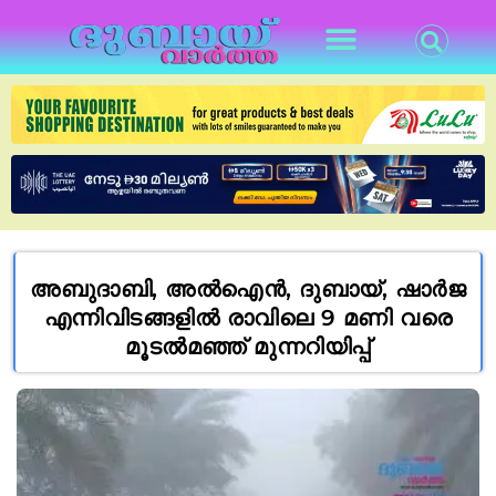
അബുദാബി, അൽഐൻ, ദുബായ്, ഷാർജ
എന്നിവിടങ്ങളിൽ രാവിലെ 9 മണി വരെ
മൂടൽമഞ്ഞ് മുന്നറിയിപ്പ്