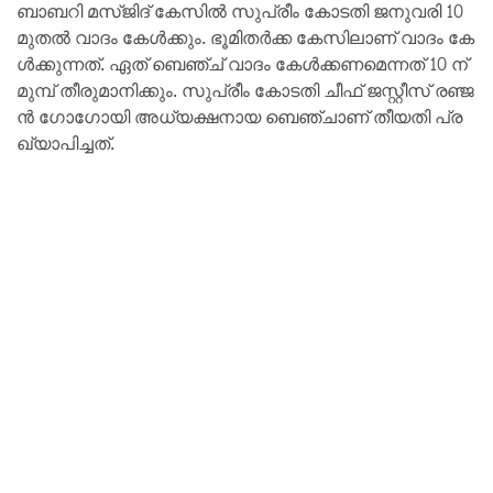
ബാ​ബ​റി മ​സ്ജി​ദ് കേ​സി​ൽ സു​പ്രീം കോ​ട​തി ജ​നു​വ​രി 10
മു​ത​ൽ വാ​ദം കേ​ൾ​ക്കും. ഭൂ​മി​ത​ർ​ക്ക കേ​സി​ലാ​ണ് വാ​ദം കേ​
ൾ​ക്കു​ന്ന​ത്. ഏ​ത് ബെ​ഞ്ച് വാ​ദം കേ​ൾ​ക്ക​ണ​മെ​ന്ന​ത് 10 ന് ​
മു​മ്പ് തീ​രു​മാ​നി​ക്കും. സു​പ്രീം കോ​ട​തി ചീ​ഫ് ജ​സ്റ്റീ​സ് ര​ഞ്ജ​
ൻ ഗോ​ഗോ​യി അ​ധ്യ​ക്ഷ​നാ​യ ബെ​ഞ്ചാ​ണ് തീ​യ​തി പ്ര​
ഖ്യാ​പി​ച്ച​ത്.