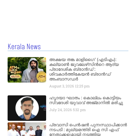
Kerala News
അക്ഷയ തങ്ക മാളിഗൈ’ (എടിഎം):
കല്യാണ്‍ ജുവലേഴ്‌സിന്‍റെ ആദ്യ
പ്രാദേശിക ബ്രാന്‍ഡ് :
ശിവകാര്‍ത്തികേയന്‍ ബ്രാന്‍ഡ്
അംബാസഡര്‍
August 3, 2026
12:25 pm
ഹൃദയാ ഘാതം : കൊല്ലം കൊട്ടിയം
സ്വദേശി യുവാവ് അജ്മാനിൽ മരിച്ചു
July 24, 2026
5:32 pm
പ്രവാസി പെൻഷൻ പുനഃസ്ഥാപിക്കാൻ
നടപടി : മുഖ്യമന്ത്രി ഐ സി എഫ്
നേതാക്കളുമായി നടത്തിയ