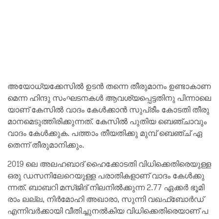
അ​യോ​ധ്യ​ക്കേ​സി​ൽ ഉ​ട​ൻ ത​ന്നെ തീ​രു​മാ​നം ഉ​ണ്ടാ​കാ​ണ​
മെ​ന്ന ഹി​ന്ദു സംഘടനകൾ ആ​വ​ശ്യ​പ്പെ​ട്ട​തി​നു പി​ന്നാ​ലെ​
യാ​ണ് കേ​സി​ൽ വാ​ദം കേ​ൾ​ക്കാ​ൻ സു​പ്രീം കോ​ട​തി തീ​രു​
മാ​ന​മെ​ടു​ത്തി​രി​ക്കു​ന്ന​ത്. കേ​സി​ൽ പു​തി​യ ബെ​ഞ്ചാ​വും
വാ​ദം കേ​ൾ​ക്കു​ക. പ​ത്താം തീ​യ​തി​ക്കു മു​മ്പ് ബെ​ഞ്ച് ഏ​
തെ​ന്ന് തീ​രു​മാ​നി​ക്കും.
2019 ലെ ​അ​ല​ഹ​ബാ​ദ് ഹൈ​ക്കോ​ട​തി വി​ധി​ക്കെ​തി​രെ​യു​ള്ള
ഒ​രു ഡ​സ​നി​ലേ​റെ​യു​ള്ള പ​രാ​തി​ക​ളാ​ണ് വാ​ദം കേ​ൾ​ക്കു​
ന്ന​ത്. ബാ​ബ​റി മ​സ്ജി​ദ് നി​ല​നി​ൽ​ക്കു​ന്ന 2.77 ഏ​ക്ക​ർ ഭൂ​മി
രാം ​ല​ല്ല, നി​ർ​മോ​ഹി അ​ഖാ​രാ, സു​ന്നി വ​ഖ​ഫ്ബോ​ർ​ഡ്
എ​ന്നി​വ​ർ​ക്കാ​യി വീ​തി​ച്ചു​ന​ൽ​കി​യ വി​ധി​ക്കെ​തി​രെ​യാ​ണ് പ​