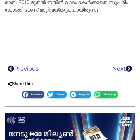
രാ​തി. 2010 മു​ത​ൽ ഇ​തി​ൽ വാ​ദം കേ​ൾ​ക്കാ​തെ സു​പ്രീം
കോ​ട​തി കേ​സ് മാ​റ്റി​വ​യ്ക്കു​ക​യാ​യി​രു​ന്നു
Previous
Next
Share this
Facebook
Twitter
Telegram
WhatsApp