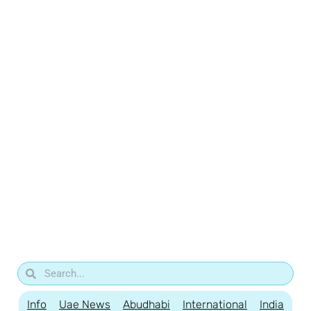
Info
Uae News
Abudhabi
International
India