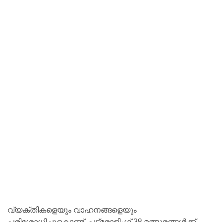
വ്യക്തികളെയും വാഹനങ്ങളെയും
പരിശോധിച്ചുകൊണ്ട്, പട്രോളിംഗ് 38 മത്സരങ്ങൾക്ക്