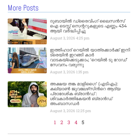
More Posts
ദുബായിൽ ഡ്രൈവിംഗ് ലൈസൻസ്
ഐ ടെസ്റ്റ് സെന്ററുകളുടെ എണ്ണം 434
ആയി വർദ്ധിപ്പിച്ചു
August 3, 2026
4:25 pm
ഇത്തിഹാദ് റെയിൽ യാത്രക്കാർക്ക് ഇനി
ട്രെയിൻ ഇറങ്ങി കാർ
വാടകയ്‌ക്കെടുക്കാം; ‘റെയിൽ ടു റോഡ്’
സേവനം വരുന്നു
August 3, 2026
1:35 pm
അക്ഷയ തങ്ക മാളിഗൈ’ (എടിഎം):
കല്യാണ്‍ ജുവലേഴ്‌സിന്‍റെ ആദ്യ
പ്രാദേശിക ബ്രാന്‍ഡ് :
ശിവകാര്‍ത്തികേയന്‍ ബ്രാന്‍ഡ്
അംബാസഡര്‍
August 3, 2026
12:25 pm
1
2
3
4
5