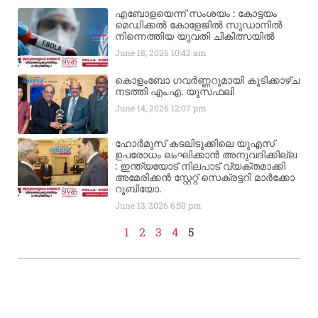
എബോളയെന്ന് സംശയം : കോട്ടയം
മെഡിക്കൽ കോളേജിൽ സുഡാനിൽ
നിന്നെത്തിയ യുവതി ചികിത്സയിൽ
June 18, 2026
10:42 am
കൊളംബോ ഗവർണ്ണറുമായി കൂടിക്കാഴ്ച
നടത്തി എം.എ. യൂസഫലി
June 14, 2026
12:07 pm
ഹോർമുസ് കടലിടുക്കിലെ യുഎസ്
ഉപരോധം ലംഘിക്കാൻ അനുവദിക്കില്ല
: ഇന്ത്യയോട് നിലപാട് വ്യക്തമാക്കി
അമേരിക്കൻ സ്റ്റേറ്റ് സെക്രട്ടറി മാർക്കോ
റൂബിയോ.
June 13, 2026
6:50 pm
1
2
3
4
5