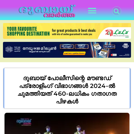
ദുബായ് പോലീസിന്റെ മൗണ്ടഡ്
പട്രോളിംഗ് വിഭാഗങ്ങൾ 2024-ൽ
ചുമത്തിയത് 460-ലധികം ഗതാഗത
പിഴകൾ