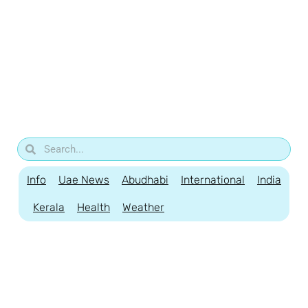
Info
Uae News
Abudhabi
International
India
Kerala
Health
Weather