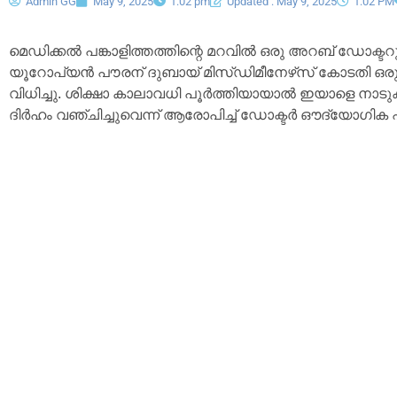
Admin GG
May 9, 2025
1:02 pm
Updated : May 9, 2025
1:02 PM
മെഡിക്കൽ പങ്കാളിത്തത്തിന്റെ മറവിൽ ഒരു അറബ് ഡോക്ടറ
യൂറോപ്യൻ പൗരന് ദുബായ് മിസ്‌ഡിമീനേഴ്‌സ് കോടതി ഒരു
വിധിച്ചു. ശിക്ഷാ കാലാവധി പൂർത്തിയായാൽ ഇയാളെ നാടുകട
ദിർഹം വഞ്ചിച്ചുവെന്ന് ആരോപിച്ച് ഡോക്ടർ ഔദ്യോഗിക