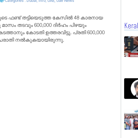
Categories :
Dubai
,
Info
,
UAE
,
Uae News
ുടെ ഫണ്ട് തട്ടിയെടുത്ത കേസിൽ 48 കാരനായ
 മാസം തടവും 600,000 ദിർഹം പിഴയും
Kera
ത്താനും കോടതി ഉത്തരവിട്ടു. പ്രതി 600,000
 പരാതി നൽകുകയായിരുന്നു.