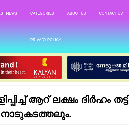
EST NEWS
CATEGORIES
ABOUT US
CONTACT US
PRIVACY POLICY
പിച്ച് ആറ് ലക്ഷം ദിർഹം തട
 നാടുകടത്തലും.