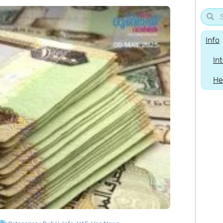
Info
In
He