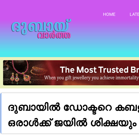
HOME
LAT
ദുബായിൽ ഡോക്ടറെ കബളിപ്
ഒരാൾക്ക് ജയിൽ ശിക്ഷയും