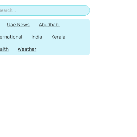
Uae News
Abudhabi
ternational
India
Kerala
alth
Weather