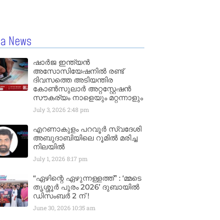
la News
ഷാർജ ഇന്ത്യൻ
അസോസിയേഷനിൽ രണ്ട്
ദിവസത്തെ അടിയന്തിര
കോൺസുലാർ അറ്റസ്റ്റേഷൻ
സൗകര്യം നാളെയും മറ്റന്നാളും
July 3, 2026
2:48 pm
എറണാകുളം പറവൂർ സ്വദേശി
അബുദാബിയിലെ റൂമിൽ മരിച്ച
നിലയിൽ
July 1, 2026
8:17 pm
“ഏഴിന്റെ ഏഴുന്നള്ളത്ത്” : ‘മ്മടെ
തൃശ്ശൂർ പൂരം 2026’ ദുബായിൽ
ഡിസംബർ 2 ന് !
June 30, 2026
10:35 am