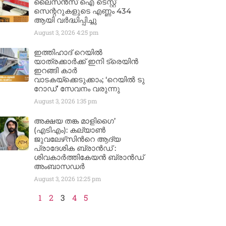
ലൈസൻസ് ഐ ടെസ്റ്റ്
സെന്ററുകളുടെ എണ്ണം 434
ആയി വർദ്ധിപ്പിച്ചു
August 3, 2026
4:25 pm
ഇത്തിഹാദ് റെയിൽ
യാത്രക്കാർക്ക് ഇനി ട്രെയിൻ
ഇറങ്ങി കാർ
വാടകയ്‌ക്കെടുക്കാം; ‘റെയിൽ ടു
റോഡ്’ സേവനം വരുന്നു
August 3, 2026
1:35 pm
അക്ഷയ തങ്ക മാളിഗൈ’
(എടിഎം): കല്യാണ്‍
ജുവലേഴ്‌സിന്‍റെ ആദ്യ
പ്രാദേശിക ബ്രാന്‍ഡ് :
ശിവകാര്‍ത്തികേയന്‍ ബ്രാന്‍ഡ്
അംബാസഡര്‍
August 3, 2026
12:25 pm
1
2
3
4
5