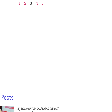
1
2
3
4
5
 Posts
ദുബായിൽ ഡ്രൈവിംഗ്