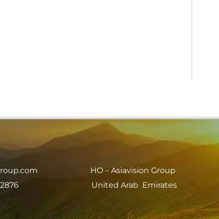
group.com
HO – Asiavision Group
 2876
United Arab Emirates