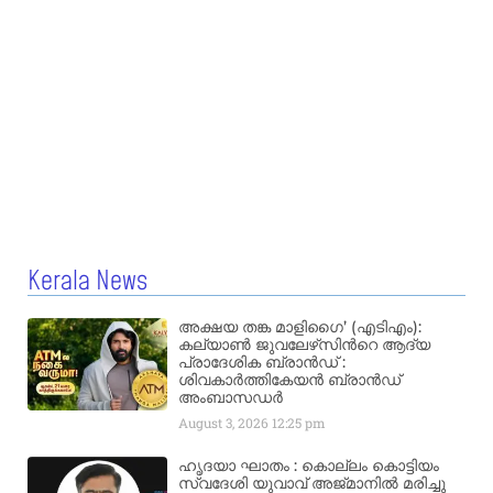
Kerala News
അക്ഷയ തങ്ക മാളിഗൈ’ (എടിഎം):
കല്യാണ്‍ ജുവലേഴ്‌സിന്‍റെ ആദ്യ
പ്രാദേശിക ബ്രാന്‍ഡ് :
ശിവകാര്‍ത്തികേയന്‍ ബ്രാന്‍ഡ്
അംബാസഡര്‍
August 3, 2026
12:25 pm
ഹൃദയാ ഘാതം : കൊല്ലം കൊട്ടിയം
സ്വദേശി യുവാവ് അജ്മാനിൽ മരിച്ചു