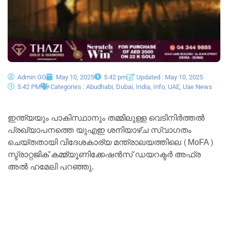
Admin GG
May 10, 2025
5:42 pm
Updated : May 10, 2025
5:42 PM
Categories :
Abudhabi
,
Dubai
,
India
,
Info
,
UAE
,
Uae News
ഇന്ത്യയും പാകിസ്ഥാനും തമ്മിലുള്ള വെടിനിർത്തൽ
പ്രഖ്യാപനത്തെ യുഎഇ ശനിയാഴ്ച സ്വാഗതം
ചെയ്തതായി വിദേശകാര്യ മന്ത്രാലയത്തിലെ (MoFA)
സ്ട്രാറ്റജിക് കമ്മ്യൂണിക്കേഷൻസ് ഡയറക്ടർ അഫ്ര
അൽ ഹമേലി പറഞ്ഞു.