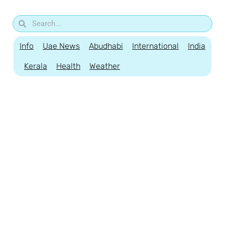
Info
Uae News
Abudhabi
International
India
Kerala
Health
Weather