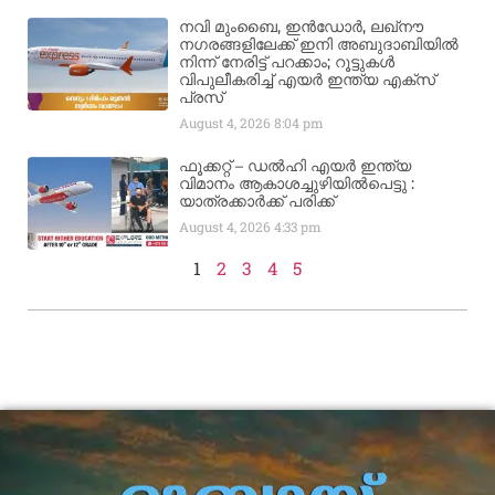
നവി മുംബൈ, ഇൻഡോർ, ലഖ്നൗ
നഗരങ്ങളിലേക്ക് ഇനി അബുദാബിയിൽ
നിന്ന് നേരിട്ട് പറക്കാം; റൂട്ടുകൾ
വിപുലീകരിച്ച് എയർ ഇന്ത്യ എക്സ്
പ്രസ്
August 4, 2026
8:04 pm
ഫൂക്കറ്റ് – ഡൽഹി എയര്‍ ഇന്ത്യ
വിമാനം ആകാശച്ചുഴിയില്‍പെട്ടു :
യാത്രക്കാര്‍ക്ക് പരിക്ക്
August 4, 2026
4:33 pm
1
2
3
4
5