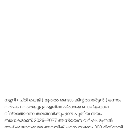
നഴ്സറി (പ്രീ-കെജി) മുതൽ രണ്ടാം കിന്റർഗാർട്ടൻ (ഒന്നാം
വർഷം) വരെയുള്ള എല്ലാ പ്രാരംഭ ബാല്യകാല
വിദ്യാഭ്യാസ തലങ്ങൾക്കും ഈ പുതിയ നയം
ബാധകമാണ്. 2026–2027 അധ്യയന വർഷം മുതൽ
ആഴ്ചതോറുമുള്ള അറബിക് പഠന സമയം 300 മിനിറ്റായി