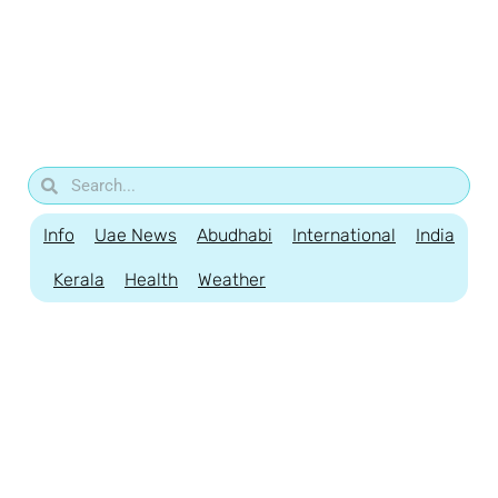
Info
Uae News
Abudhabi
International
India
Kerala
Health
Weather