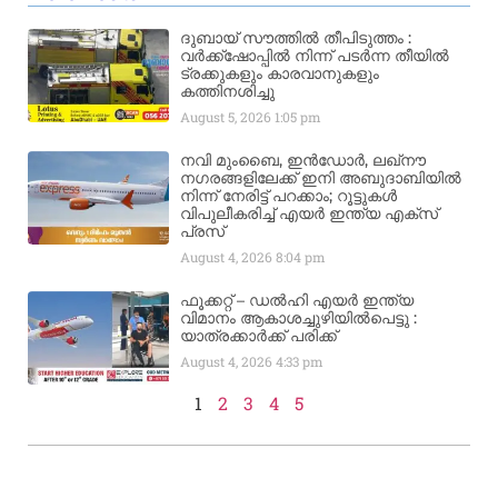
ദുബായ് സൗത്തിൽ തീപിടുത്തം :
വർക്ക്‌ഷോപ്പിൽ നിന്ന് പടർന്ന തീയിൽ
ട്രക്കുകളും കാരവാനുകളും
കത്തിനശിച്ചു
August 5, 2026
1:05 pm
നവി മുംബൈ, ഇൻഡോർ, ലഖ്നൗ
നഗരങ്ങളിലേക്ക് ഇനി അബുദാബിയിൽ
നിന്ന് നേരിട്ട് പറക്കാം; റൂട്ടുകൾ
വിപുലീകരിച്ച് എയർ ഇന്ത്യ എക്സ്
പ്രസ്
August 4, 2026
8:04 pm
ഫൂക്കറ്റ് – ഡൽഹി എയര്‍ ഇന്ത്യ
വിമാനം ആകാശച്ചുഴിയില്‍പെട്ടു :
യാത്രക്കാര്‍ക്ക് പരിക്ക്
August 4, 2026
4:33 pm
1
2
3
4
5