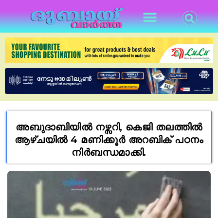
അബുദാബിയിൽ നഴ്സറി, കെജി തലത്തിൽ
ആഴ്ചയിൽ 4 മണിക്കൂർ അറബിക് പഠനം
നിർബന്ധമാക്കി.