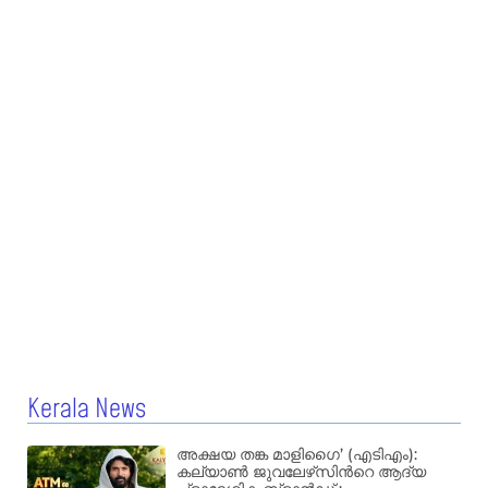
Kerala News
അക്ഷയ തങ്ക മാളിഗൈ’ (എടിഎം):
കല്യാണ്‍ ജുവലേഴ്‌സിന്‍റെ ആദ്യ