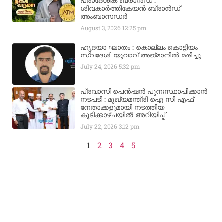
പ്രാദേശിക ബ്രാന്‍ഡ് :
ശിവകാര്‍ത്തികേയന്‍ ബ്രാന്‍ഡ്
അംബാസഡര്‍
August 3, 2026
12:25 pm
ഹൃദയാ ഘാതം : കൊല്ലം കൊട്ടിയം
സ്വദേശി യുവാവ് അജ്മാനിൽ മരിച്ചു
July 24, 2026
5:32 pm
പ്രവാസി പെൻഷൻ പുനഃസ്ഥാപിക്കാൻ
നടപടി : മുഖ്യമന്ത്രി ഐ സി എഫ്
നേതാക്കളുമായി നടത്തിയ
കൂടിക്കാഴ്ചയിൽ അറിയിപ്പ്
July 22, 2026
3:12 pm
1
2
3
4
5