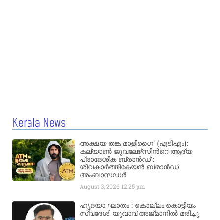
Kerala News
അക്ഷയ തങ്ക മാളിഗൈ’ (എടിഎം):
കല്യാണ്‍ ജുവലേഴ്‌സിന്‍റെ ആദ്യ
പ്രാദേശിക ബ്രാന്‍ഡ് :
ശിവകാര്‍ത്തികേയന്‍ ബ്രാന്‍ഡ്
അംബാസഡര്‍
August 3, 2026
12:25 pm
ഹൃദയാ ഘാതം : കൊല്ലം കൊട്ടിയം
സ്വദേശി യുവാവ് അജ്മാനിൽ മരിച്ചു