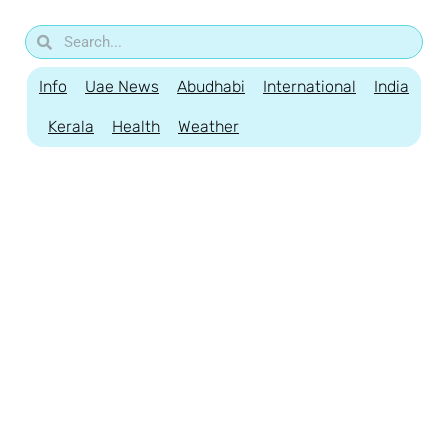
Info
Uae News
Abudhabi
International
India
Kerala
Health
Weather