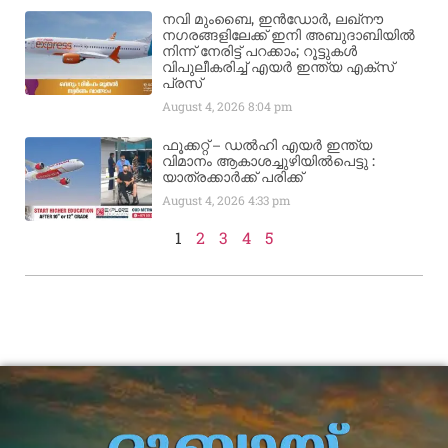
നവി മുംബൈ, ഇൻഡോർ, ലഖ്നൗ
നഗരങ്ങളിലേക്ക് ഇനി അബുദാബിയിൽ
നിന്ന് നേരിട്ട് പറക്കാം; റൂട്ടുകൾ
വിപുലീകരിച്ച് എയർ ഇന്ത്യ എക്സ്
പ്രസ്
August 4, 2026
8:04 pm
ഫൂക്കറ്റ് – ഡൽഹി എയര്‍ ഇന്ത്യ
വിമാനം ആകാശച്ചുഴിയില്‍പെട്ടു :
യാത്രക്കാര്‍ക്ക് പരിക്ക്
August 4, 2026
4:33 pm
1
2
3
4
5