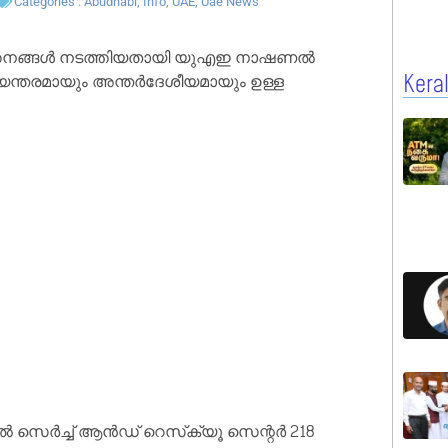
Categories :
Abudhabi
,
Info
,
UAE
,
Uae News
രവർത്തനങ്ങൾ നടത്തിയതായി യുഎഇ നാഷണൽ
ഭ്യന്തരമായും അന്തർദേശീയമായും ഉള്ള
Kera
സെർച്ച് ആൻഡ് റെസ്‌ക്യൂ സെന്റർ 218