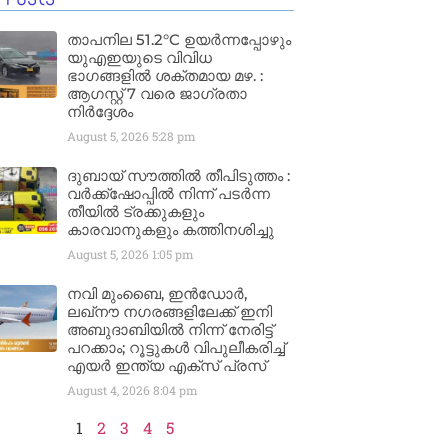
താപനില 51.2°C ഉയർന്നപ്പോഴും
യുഎഇയുടെ വിവിധ
ഭാഗങ്ങളിൽ ശക്തമായ മഴ. :
ആഗസ്റ്റ് 7 വരെ ജാഗ്രതാ
നിർദ്ദേശം
August 5, 2026
5:28 pm
ദുബായ് സൗത്തിൽ തീപിടുത്തം :
വർക്ക്‌ഷോപ്പിൽ നിന്ന് പടർന്ന
തീയിൽ ട്രക്കുകളും
കാരവാനുകളും കത്തിനശിച്ചു
August 5, 2026
1:05 pm
നവി മുംബൈ, ഇൻഡോർ,
ലഖ്നൗ നഗരങ്ങളിലേക്ക് ഇനി
അബുദാബിയിൽ നിന്ന് നേരിട്ട്
പറക്കാം; റൂട്ടുകൾ വിപുലീകരിച്ച്
എയർ ഇന്ത്യ എക്സ് പ്രസ്
August 4, 2026
8:04 pm
1
2
3
4
5