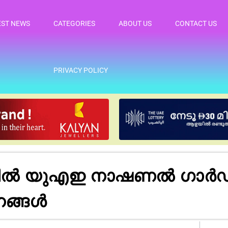
EST NEWS
CATEGORIES
ABOUT US
CONTACT US
PRIVACY POLICY
ിയിൽ യുഎഇ നാഷണൽ ഗാർഡ്
നങ്ങൾ