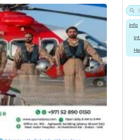
Info
In
He