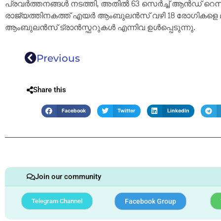
പ്രവർത്തനങ്ങൾ നടത്തി, അതിൽ 63 സെർച്ച് ആൻഡ് റെസ്‌ക
രാജ്യത്തിനകത്ത് എയർ ആംബുലൻസ് വഴി 18 രോഗികളെ മാറ്
ആംബുലൻസ് ട്രാൻസ്ഫറുകൾ എന്നിവ ഉൾപ്പെടുന്നു.
Previous
Share this
Facebook
Twitter
LinkedIn
Join our community
Telegram Channel
Facebook Group