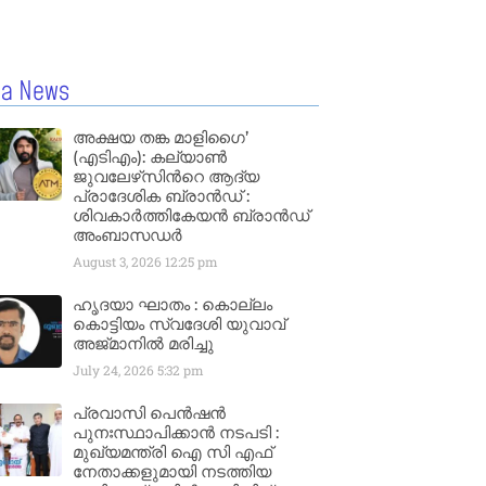
la News
അക്ഷയ തങ്ക മാളിഗൈ’
(എടിഎം): കല്യാണ്‍
ജുവലേഴ്‌സിന്‍റെ ആദ്യ
പ്രാദേശിക ബ്രാന്‍ഡ് :
ശിവകാര്‍ത്തികേയന്‍ ബ്രാന്‍ഡ്
അംബാസഡര്‍
August 3, 2026
12:25 pm
ഹൃദയാ ഘാതം : കൊല്ലം
കൊട്ടിയം സ്വദേശി യുവാവ്
അജ്മാനിൽ മരിച്ചു
July 24, 2026
5:32 pm
പ്രവാസി പെൻഷൻ
പുനഃസ്ഥാപിക്കാൻ നടപടി :
മുഖ്യമന്ത്രി ഐ സി എഫ്
നേതാക്കളുമായി നടത്തിയ