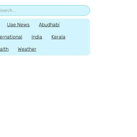
Uae News
Abudhabi
ternational
India
Kerala
alth
Weather