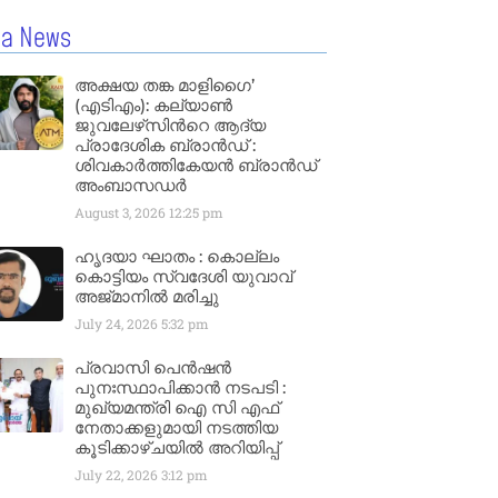
la News
അക്ഷയ തങ്ക മാളിഗൈ’
(എടിഎം): കല്യാണ്‍
ജുവലേഴ്‌സിന്‍റെ ആദ്യ
പ്രാദേശിക ബ്രാന്‍ഡ് :
ശിവകാര്‍ത്തികേയന്‍ ബ്രാന്‍ഡ്
അംബാസഡര്‍
August 3, 2026
12:25 pm
ഹൃദയാ ഘാതം : കൊല്ലം
കൊട്ടിയം സ്വദേശി യുവാവ്
അജ്മാനിൽ മരിച്ചു
July 24, 2026
5:32 pm
പ്രവാസി പെൻഷൻ
പുനഃസ്ഥാപിക്കാൻ നടപടി :
മുഖ്യമന്ത്രി ഐ സി എഫ്
നേതാക്കളുമായി നടത്തിയ
കൂടിക്കാഴ്ചയിൽ അറിയിപ്പ്
July 22, 2026
3:12 pm