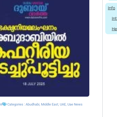
Info
In
He
PM
Categories :
Abudhabi
,
Middle East
,
UAE
,
Uae News