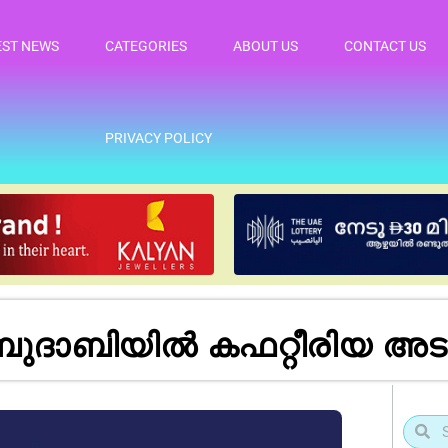
EST NEWS
CATEGORIES
ABOUT US
CONTACT US
PRIVACY POLICY
ാബിയിൽ കഫറ്റീരിയ അടച്ചുപൂ