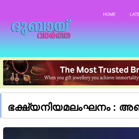
HOME
LAT
ഭക്ഷ്യനിയമലംഘനം : അബുദ