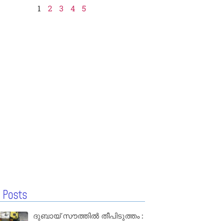
1
2
3
4
5
 Posts
ദുബായ് സൗത്തിൽ തീപിടുത്തം :