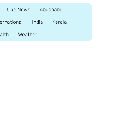
Uae News
Abudhabi
ternational
India
Kerala
alth
Weather