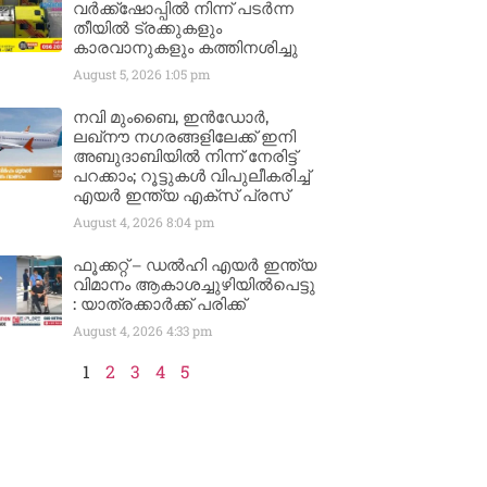
വർക്ക്‌ഷോപ്പിൽ നിന്ന് പടർന്ന
തീയിൽ ട്രക്കുകളും
കാരവാനുകളും കത്തിനശിച്ചു
August 5, 2026
1:05 pm
നവി മുംബൈ, ഇൻഡോർ,
ലഖ്നൗ നഗരങ്ങളിലേക്ക് ഇനി
അബുദാബിയിൽ നിന്ന് നേരിട്ട്
പറക്കാം; റൂട്ടുകൾ വിപുലീകരിച്ച്
എയർ ഇന്ത്യ എക്സ് പ്രസ്
August 4, 2026
8:04 pm
ഫൂക്കറ്റ് – ഡൽഹി എയര്‍ ഇന്ത്യ
വിമാനം ആകാശച്ചുഴിയില്‍പെട്ടു
: യാത്രക്കാര്‍ക്ക് പരിക്ക്
August 4, 2026
4:33 pm
1
2
3
4
5