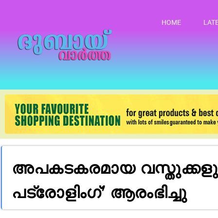
HOME
LAT
അപകടകരമായ വസ്തുക്കളു
പട്രോളിംഗ്’ ആരംഭിച്ചു