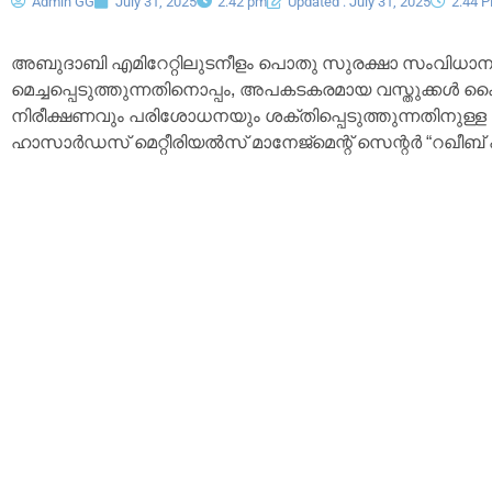
Admin GG
July 31, 2025
2:42 pm
Updated : July 31, 2025
2:44 
അബുദാബി എമിറേറ്റിലുടനീളം പൊതു സുരക്ഷാ സംവിധാന
മെച്ചപ്പെടുത്തുന്നതിനൊപ്പം, അപകടകരമായ വസ്തുക്കൾ 
നിരീക്ഷണവും പരിശോധനയും ശക്തിപ്പെടുത്തുന്നതിനുള്
ഹാസാർഡസ് മെറ്റീരിയൽസ് മാനേജ്മെന്റ് സെന്റർ “റഖീബ് 