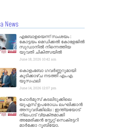
la News
എബോളയെന്ന് സംശയം :
കോട്ടയം മെഡിക്കൽ കോളേജിൽ
സുഡാനിൽ നിന്നെത്തിയ
യുവതി ചികിത്സയിൽ
June 18, 2026
10:42 am
കൊളംബോ ഗവർണ്ണറുമായി
കൂടിക്കാഴ്ച നടത്തി എം.എ.
യൂസഫലി
June 14, 2026
12:07 pm
ഹോർമുസ് കടലിടുക്കിലെ
യുഎസ് ഉപരോധം ലംഘിക്കാൻ
അനുവദിക്കില്ല : ഇന്ത്യയോട്
നിലപാട് വ്യക്തമാക്കി
അമേരിക്കൻ സ്റ്റേറ്റ് സെക്രട്ടറി
മാർക്കോ റൂബിയോ.