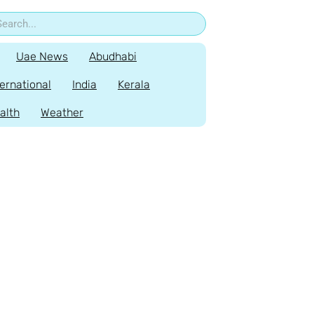
Uae News
Abudhabi
ternational
India
Kerala
alth
Weather