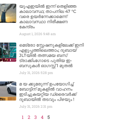
യുഎഇയിൽ ഇന്ന് തെളിഞ്ഞ
കാലാവസ്ഥ; താപനില 47 °C
വരെ ഉയർന്നേക്കാമെന്ന്
കാലാവസ്ഥാ നിരീക്ഷണ
കേന്ദ്രം
August 1, 2026
9:48 am
മെട്രോ സ്റ്റേഷനുകളിലേക്ക് ഇനി
എളുപ്പത്തിലെത്താം; ദുബായ്
JLTയിൽ തത്സമയ ബസ്
ട്രാക്കിംഗോടെ പുതിയ ഇ-
ബസുകൾ ഓഗസ്റ്റ് 1 മുതൽ
July 31, 2026
5:28 pm
മ യ ക്കുമരുന്ന് ഉപയോഗിച്ച്
ബോട്ടിന് മുകളിൽ വാഹനം
ഇടിച്ചുകയറ്റിയ ഡ്രൈവർക്ക്
ദുബായിൽ തടവും പിഴയും !
July 31, 2026
2:31 pm
1
2
3
4
5