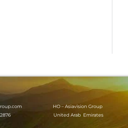
group.com
HO – Asiavision Group
 2876
United Arab Emirates