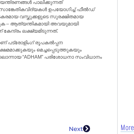
ന്ത്രണങ്ങൾ പാലിക്കുന്നത്
ന സാങ്കേതികവിദ്യകൾ ഉപയോഗിച്ച് ഫീൽഡ്
കരമായ വസ്തുക്കളുടെ സുരക്ഷിതമായ
്കുക – ആത്യന്തികമായി അവയുമായി
ന്ദ്രം ലക്ഷ്യമിടുന്നത്.
് പട്രോളിംഗ് രൂപകൽപ്പന
ഷമമാക്കുകയും മെച്ചപ്പെടുത്തുകയും
ഫോമുകളിലൊന്നായ “ADHAM” പരിശോധനാ സംവിധാനം
More
Next