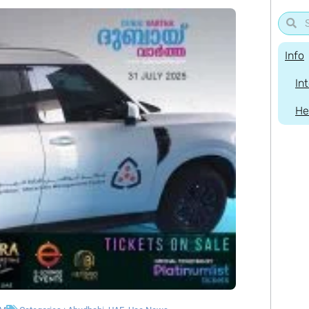
Info
In
He