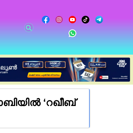
ാബിയിൽ ‘റഖീബ്