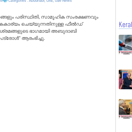
PM
Categories :
Abudhabi
,
UAE
,
Uae News
ങ്ങളും പരിസ്ഥിതി, സാമൂഹിക സംരക്ഷണവും
കൈകാര്യം ചെയ്യുന്നതിനുള്ള ഫീൽഡ്
Kera
ള ശ്രമങ്ങളുടെ ഭാഗമായി അബുദാബി
പട്രോൾ” ആരംഭിച്ചു.