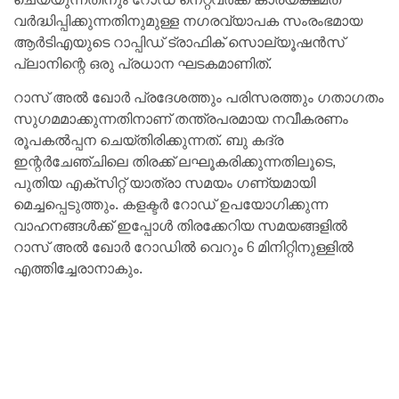
വർദ്ധിപ്പിക്കുന്നതിനുമുള്ള നഗരവ്യാപക സംരംഭമായ
ആർ‌ടി‌എയുടെ റാപ്പിഡ് ട്രാഫിക് സൊല്യൂഷൻസ്
പ്ലാനിന്റെ ഒരു പ്രധാന ഘടകമാണിത്.
റാസ് അൽ ഖോർ പ്രദേശത്തും പരിസരത്തും ഗതാഗതം
സുഗമമാക്കുന്നതിനാണ് തന്ത്രപരമായ നവീകരണം
രൂപകൽപ്പന ചെയ്തിരിക്കുന്നത്. ബു കദ്ര
ഇന്റർചേഞ്ചിലെ തിരക്ക് ലഘൂകരിക്കുന്നതിലൂടെ,
പുതിയ എക്സിറ്റ് യാത്രാ സമയം ഗണ്യമായി
മെച്ചപ്പെടുത്തും. കളക്ടർ റോഡ് ഉപയോഗിക്കുന്ന
വാഹനങ്ങൾക്ക് ഇപ്പോൾ തിരക്കേറിയ സമയങ്ങളിൽ
റാസ് അൽ ഖോർ റോഡിൽ വെറും 6 മിനിറ്റിനുള്ളിൽ
എത്തിച്ചേരാനാകും.