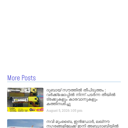
More Posts
ദുബായ് സൗത്തിൽ തീപിടുത്തം :
വർക്ക്‌ഷോപ്പിൽ നിന്ന് പടർന്ന തീയിൽ
ട്രക്കുകളും കാരവാനുകളും
കത്തിനശിച്ചു
August 5, 2026
1:05 pm
നവി മുംബൈ, ഇൻഡോർ, ലഖ്നൗ
നഗരങ്ങളിലേക്ക് ഇനി അബുദാബിയിൽ