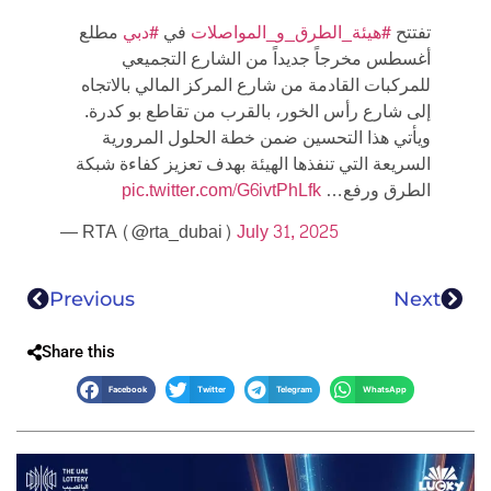
تفتتح
#هيئة_الطرق_و_المواصلات
في
#دبي
مطلع
أغسطس مخرجاً جديداً من الشارع التجميعي
للمركبات القادمة من شارع المركز المالي بالاتجاه
إلى شارع رأس الخور، بالقرب من تقاطع بو كدرة.
ويأتي هذا التحسين ضمن خطة الحلول المرورية
السريعة التي تنفذها الهيئة بهدف تعزيز كفاءة شبكة
pic.twitter.com/G6ivtPhLfk
الطرق ورفع…
— RTA (@rta_dubai)
July 31, 2025
Previous
Next
Share this
Facebook
Twitter
Telegram
WhatsApp