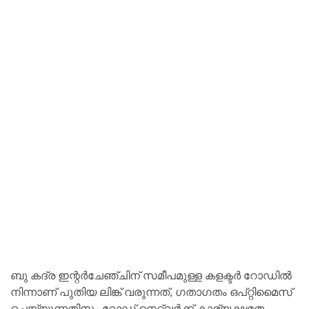
ബു കദ്ര ഇന്റർചേഞ്ചിന് സമീപമുള്ള കളക്ടർ റോഡിൽ
നിന്നാണ് പുതിയ ലിങ്ക് വരുന്നത്, ഗതാഗതം ഒപ്റ്റിമൈസ്
ചെയ്യുന്നതിനും റോഡ് നെറ്റ്‌വർക്ക് കാര്യക്ഷമത