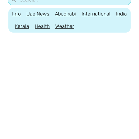
Info
Uae News
Abudhabi
International
India
Kerala
Health
Weather