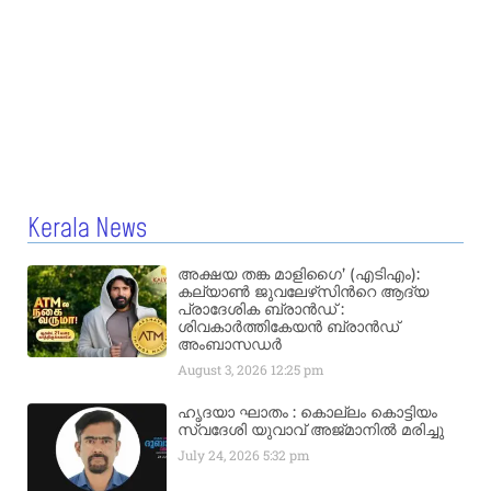
Kerala News
അക്ഷയ തങ്ക മാളിഗൈ’ (എടിഎം):
കല്യാണ്‍ ജുവലേഴ്‌സിന്‍റെ ആദ്യ
പ്രാദേശിക ബ്രാന്‍ഡ് :
ശിവകാര്‍ത്തികേയന്‍ ബ്രാന്‍ഡ്
അംബാസഡര്‍
August 3, 2026
12:25 pm
ഹൃദയാ ഘാതം : കൊല്ലം കൊട്ടിയം
സ്വദേശി യുവാവ് അജ്മാനിൽ മരിച്ചു
July 24, 2026
5:32 pm