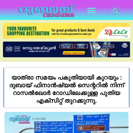
യാത്രാ സമയം പകുതിയായി കുറയും :
ദുബായ് ഫിനാൻഷ്യൽ സെന്ററിൽ നിന്ന്
റാസൽഖോർ റോഡിലേക്കുള്ള പുതിയ
എക്സിറ്റ് തുറക്കുന്നു.