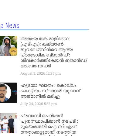
la News
അക്ഷയ തങ്ക മാളിഗൈ’
(എടിഎം): കല്യാണ്‍
ജുവലേഴ്‌സിന്‍റെ ആദ്യ
പ്രാദേശിക ബ്രാന്‍ഡ് :
ശിവകാര്‍ത്തികേയന്‍ ബ്രാന്‍ഡ്
അംബാസഡര്‍
August 3, 2026
12:25 pm
ഹൃദയാ ഘാതം : കൊല്ലം
കൊട്ടിയം സ്വദേശി യുവാവ്
അജ്മാനിൽ മരിച്ചു
July 24, 2026
5:32 pm
പ്രവാസി പെൻഷൻ
പുനഃസ്ഥാപിക്കാൻ നടപടി :
മുഖ്യമന്ത്രി ഐ സി എഫ്
നേതാക്കളുമായി നടത്തിയ