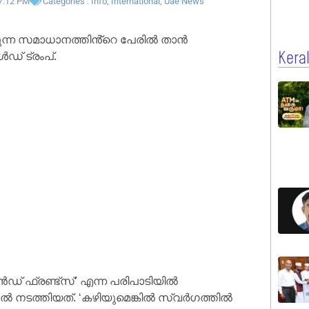
7:12 PM
Categories :
Info
,
International
,
Uae News
ുന്ന സമാധാനത്തിൻ്റെ പേരിൽ താൻ
് ട്രംപ്.
Kera
ൻഡ് ഫ്രണ്ട്സ്’ എന്ന പരിപാടിയിൽ
ൽ നടത്തിയത്. ‘കഴിയുമെങ്കിൽ സ്വർഗത്തിൽ