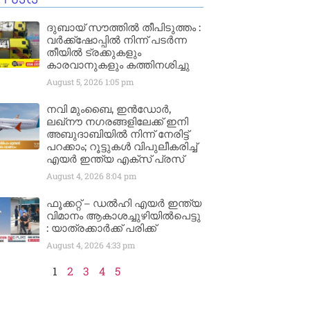
ദുബായ് സൗത്തിൽ തീപിടുത്തം :
വർക്ക്‌ഷോപ്പിൽ നിന്ന് പടർന്ന
തീയിൽ ട്രക്കുകളും
കാരവാനുകളും കത്തിനശിച്ചു
August 5, 2026
1:05 pm
നവി മുംബൈ, ഇൻഡോർ,
ലഖ്നൗ നഗരങ്ങളിലേക്ക് ഇനി
അബുദാബിയിൽ നിന്ന് നേരിട്ട്
പറക്കാം; റൂട്ടുകൾ വിപുലീകരിച്ച്
എയർ ഇന്ത്യ എക്സ് പ്രസ്
August 4, 2026
8:04 pm
ഫൂക്കറ്റ് – ഡൽഹി എയര്‍ ഇന്ത്യ
വിമാനം ആകാശച്ചുഴിയില്‍പെട്ടു
: യാത്രക്കാര്‍ക്ക് പരിക്ക്
August 4, 2026
4:33 pm
1
2
3
4
5