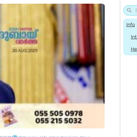
Info
In
He