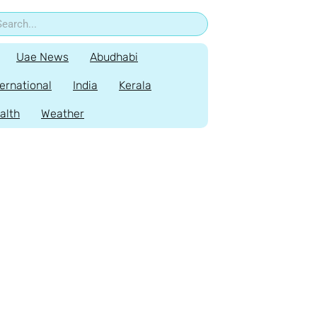
Uae News
Abudhabi
ternational
India
Kerala
alth
Weather