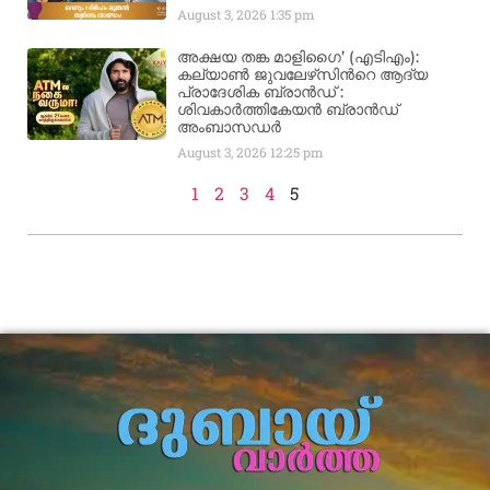
August 3, 2026
1:35 pm
അക്ഷയ തങ്ക മാളിഗൈ’ (എടിഎം):
കല്യാണ്‍ ജുവലേഴ്‌സിന്‍റെ ആദ്യ
പ്രാദേശിക ബ്രാന്‍ഡ് :
ശിവകാര്‍ത്തികേയന്‍ ബ്രാന്‍ഡ്
അംബാസഡര്‍
August 3, 2026
12:25 pm
1
2
3
4
5