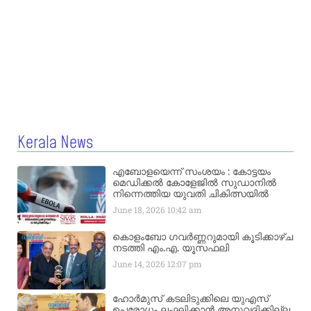
Kerala News
എബോളയെന്ന് സംശയം : കോട്ടയം
മെഡിക്കൽ കോളേജിൽ സുഡാനിൽ
നിന്നെത്തിയ യുവതി ചികിത്സയിൽ
June 18, 2026
10:42 am
കൊളംബോ ഗവർണ്ണറുമായി കൂടിക്കാഴ്ച
നടത്തി എം.എ. യൂസഫലി
June 14, 2026
12:07 pm
ഹോർമുസ് കടലിടുക്കിലെ യുഎസ്
ഉപരോധം ലംഘിക്കാൻ അനുവദിക്കില്ല