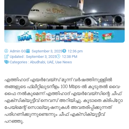
Admin GG
September 3, 2025
12:36 pm
Updated : September 3, 2025
12:38 PM
Categories :
Abudhabi
,
UAE
,
Uae News
എത്തിഹാദ് എയർവേയ്‌സ് മൂന്ന് വർഷത്തിനുള്ളിൽ
തങ്ങളുടെ ഫ്ലീറ്റിലുടനീളം 100 Mbps-ൽ കൂടുതൽ വൈ-
ഫൈ നൽകുമെന്ന് എത്തിഹാദ് എയർവേയ്‌സിന്റെ ചീഫ്
എക്‌സിക്യൂട്ടീവ് നെവസ് അറിയിച്ചു. കൂടാതെ ക്രിപ്‌റ്റോ
പേയ്‌മെന്റ് സൊല്യൂഷനുകൾ അവതരിപ്പിക്കുന്നത്
പരിഗണിക്കുന്നുണ്ടെന്നും ചീഫ് എക്‌സിക്യൂട്ടീവ്
പറഞ്ഞു.