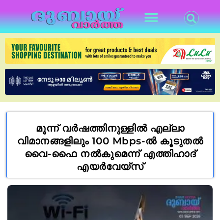
മൂന്ന് വർഷത്തിനുള്ളിൽ എല്ലാ
വിമാനങ്ങളിലും 100 Mbps-ൽ കൂടുതൽ
വൈ-ഫൈ നൽകുമെന്ന് എത്തിഹാദ്
എയർവേയ്‌സ്