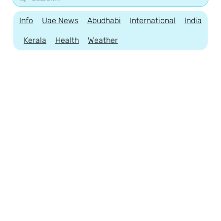
Info
Uae News
Abudhabi
International
India
Kerala
Health
Weather