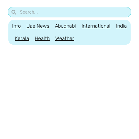
Info
Uae News
Abudhabi
International
India
Kerala
Health
Weather