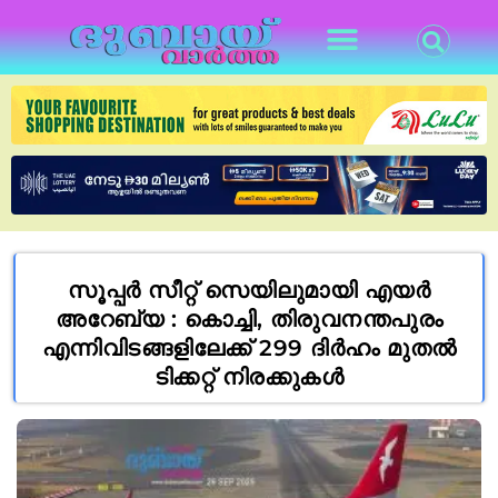
സൂപ്പർ സീറ്റ് സെയിലുമായി എയർ
അറേബ്യ : കൊച്ചി, തിരുവനന്തപുരം
എന്നിവിടങ്ങളിലേക്ക് 299 ദിർഹം മുതൽ
ടിക്കറ്റ് നിരക്കുകൾ