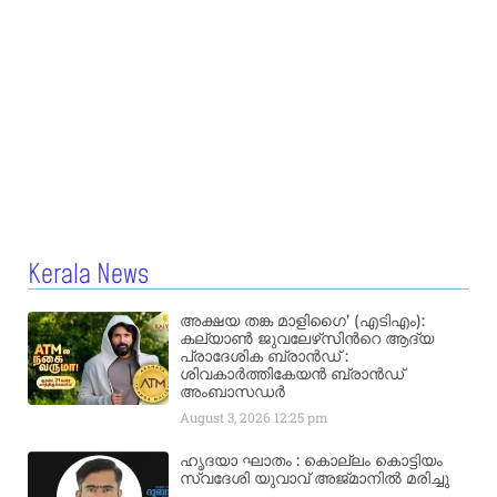
Kerala News
അക്ഷയ തങ്ക മാളിഗൈ’ (എടിഎം):
കല്യാണ്‍ ജുവലേഴ്‌സിന്‍റെ ആദ്യ
പ്രാദേശിക ബ്രാന്‍ഡ് :
ശിവകാര്‍ത്തികേയന്‍ ബ്രാന്‍ഡ്
അംബാസഡര്‍
August 3, 2026
12:25 pm
ഹൃദയാ ഘാതം : കൊല്ലം കൊട്ടിയം
സ്വദേശി യുവാവ് അജ്മാനിൽ മരിച്ചു