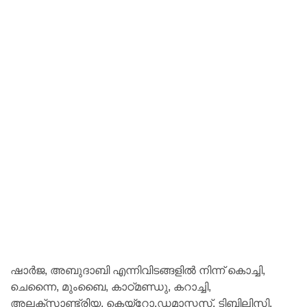
ഷാർജ, അബുദാബി എന്നിവിടങ്ങളിൽ നിന്ന് കൊച്ചി,
ചെന്നൈ, മുംബൈ, കാഠ്മണ്ഡു, കറാച്ചി,
അലക്സാണ്ട്രിയ, കെയ്‌റോ,ഡമാസ്കസ്, ടിബിലിസി,