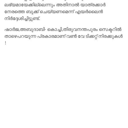
ലഭ്യമായേക്കില്ലെന്നും അതിനാൽ യാത്രക്കാർ
നേരത്തെ ബുക്ക് ചെയ്യണമെന്ന് എയർലൈൻ
നിർദ്ദേശിച്ചിട്ടുണ്ട്‌.
ഷാർജ,അബുദാബി- കൊച്ചി,തിരുവനന്തപുരം സെക്ടറിൽ
താഴെപറയുന്ന പ്രകാരമാണ് വൺ വേ ടിക്കറ്റ് നിരക്കുകൾ
!