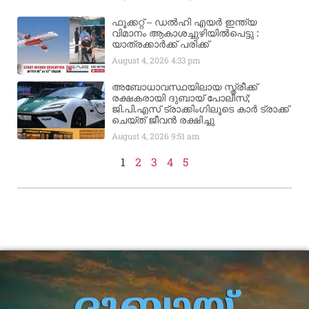
ഫൂക്കറ്റ് – ഡൽഹി എയര്‍ ഇന്ത്യ
വിമാനം ആകാശച്ചുഴിയില്‍പെട്ടു :
യാത്രക്കാര്‍ക്ക് പരിക്ക്
August 4, 2026
4:33 pm
അബോധാവസ്ഥയിലായ സ്ത്രീക്ക്
രക്ഷകരായി ദുബായ് പോലീസ്;
ജി.പി.എസ് ട്രാക്കിംഗിലൂടെ കാർ ട്രാക്ക്
ചെയ്ത് ജീവൻ രക്ഷിച്ചു
August 4, 2026
9:51 am
1
2
3
4
5