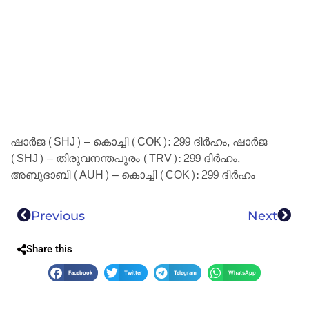
ഷാർജ (SHJ) – കൊച്ചി (COK): 299 ദിർഹം, ഷാർജ
(SHJ) – തിരുവനന്തപുരം (TRV): 299 ദിർഹം,
അബുദാബി (AUH) – കൊച്ചി (COK): 299 ദിർഹം
Previous
Next
Share this
Facebook
Twitter
Telegram
WhatsApp