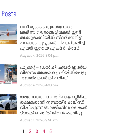
 Posts
നവി മുംബൈ, ഇൻഡോർ,
ലഖ്നൗ നഗരങ്ങളിലേക്ക് ഇനി
അബുദാബിയിൽ നിന്ന് നേരിട്ട്
പറക്കാം; റൂട്ടുകൾ വിപുലീകരിച്ച്
എയർ ഇന്ത്യ എക്സ് പ്രസ്
August 4, 2026
8:04 pm
ഫൂക്കറ്റ് – ഡൽഹി എയര്‍ ഇന്ത്യ
വിമാനം ആകാശച്ചുഴിയില്‍പെട്ടു
: യാത്രക്കാര്‍ക്ക് പരിക്ക്
August 4, 2026
4:33 pm
അബോധാവസ്ഥയിലായ സ്ത്രീക്ക്
രക്ഷകരായി ദുബായ് പോലീസ്;
ജി.പി.എസ് ട്രാക്കിംഗിലൂടെ കാർ
ട്രാക്ക് ചെയ്ത് ജീവൻ രക്ഷിച്ചു
August 4, 2026
9:51 am
1
2
3
4
5