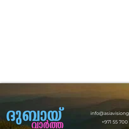
info@asiavision
+971 55 700