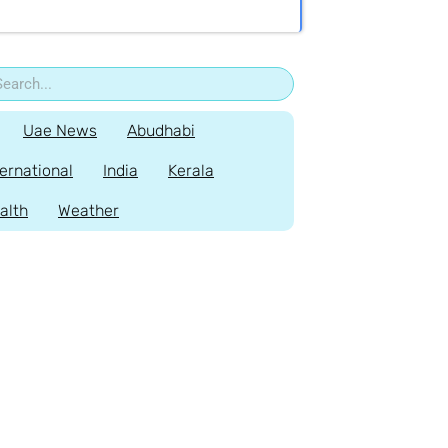
Uae News
Abudhabi
ternational
India
Kerala
alth
Weather