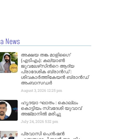
la News
അക്ഷയ തങ്ക മാളിഗൈ’
(എടിഎം): കല്യാണ്‍
ജുവലേഴ്‌സിന്‍റെ ആദ്യ
പ്രാദേശിക ബ്രാന്‍ഡ് :
ശിവകാര്‍ത്തികേയന്‍ ബ്രാന്‍ഡ്
അംബാസഡര്‍
August 3, 2026
12:25 pm
ഹൃദയാ ഘാതം : കൊല്ലം
കൊട്ടിയം സ്വദേശി യുവാവ്
അജ്മാനിൽ മരിച്ചു
July 24, 2026
5:32 pm
പ്രവാസി പെൻഷൻ