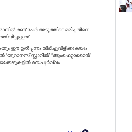
് ഒമാനിൽ രണ്ട് പേർ അടുത്തിടെ മരിച്ചതിനെ
യിട്ടുള്ളത്.
ം ഈ ഉൽപ്പന്നം തിരിച്ചുവിളിക്കുകയും
ൽ ‘യുറാനസ് സ്റ്റാറിൽ’ “ആംഫെറ്റാമൈൻ”
ില പാക്കേജുകളിൽ മനഃപൂർവ്വം