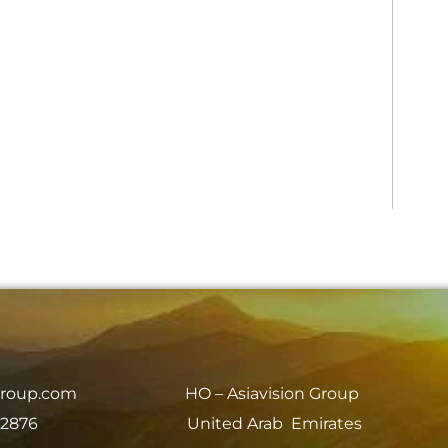
group.com
HO – Asiavision Group
 2876
United Arab Emirates