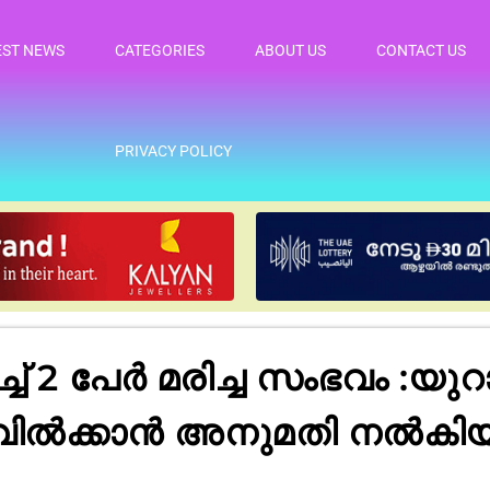
EST NEWS
CATEGORIES
ABOUT US
CONTACT US
PRIVACY POLICY
്ച് 2 പേർ മരിച്ച സംഭവം :യുറാ
ിൽക്കാൻ അനുമതി നൽകിയിട്ട