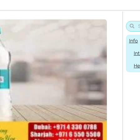
Info
In
He