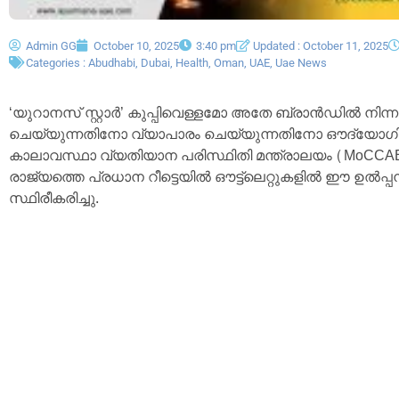
Admin GG
October 10, 2025
3:40 pm
Updated : October 11, 2025
Categories :
Abudhabi
,
Dubai
,
Health
,
Oman
,
UAE
,
Uae News
‘യുറാനസ് സ്റ്റാർ’ കുപ്പിവെള്ളമോ അതേ ബ്രാൻഡിൽ നിന്നുള
ചെയ്യുന്നതിനോ വ്യാപാരം ചെയ്യുന്നതിനോ ഔദ്യോഗിക
കാലാവസ്ഥാ വ്യതിയാന പരിസ്ഥിതി മന്ത്രാലയം (MoCCAE) ഇ
രാജ്യത്തെ പ്രധാന റീട്ടെയിൽ ഔട്ട്‌ലെറ്റുകളിൽ ഈ ഉൽപ്പന്
സ്ഥിരീകരിച്ചു.