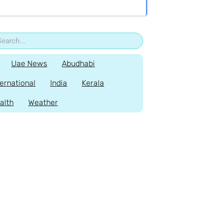
Uae News
Abudhabi
ternational
India
Kerala
alth
Weather