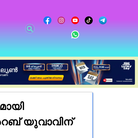
മായി
റബ് യുവാവിന്