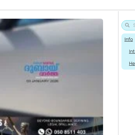
Info
In
He