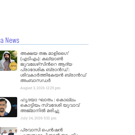
la News
അക്ഷയ തങ്ക മാളിഗൈ’
(എടിഎം): കല്യാണ്‍
ജുവലേഴ്‌സിന്‍റെ ആദ്യ
പ്രാദേശിക ബ്രാന്‍ഡ് :
ശിവകാര്‍ത്തികേയന്‍ ബ്രാന്‍ഡ്
അംബാസഡര്‍
August 3, 2026
12:25 pm
ഹൃദയാ ഘാതം : കൊല്ലം
കൊട്ടിയം സ്വദേശി യുവാവ്
അജ്മാനിൽ മരിച്ചു
July 24, 2026
5:32 pm
പ്രവാസി പെൻഷൻ