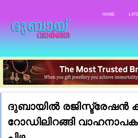
HOME
LAT
ദുബായിൽ രജിസ്ട്രേഷൻ 
റോഡിലിറങ്ങി വാഹനാപകടമ
പിഴ