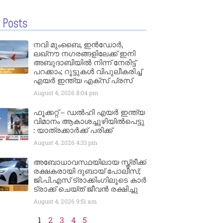
 Posts
നവി മുംബൈ, ഇൻഡോർ,
ലഖ്നൗ നഗരങ്ങളിലേക്ക് ഇനി
അബുദാബിയിൽ നിന്ന് നേരിട്ട്
പറക്കാം; റൂട്ടുകൾ വിപുലീകരിച്ച്
എയർ ഇന്ത്യ എക്സ് പ്രസ്
August 4, 2026
8:04 pm
ഫൂക്കറ്റ് – ഡൽഹി എയര്‍ ഇന്ത്യ
വിമാനം ആകാശച്ചുഴിയില്‍പെട്ടു
: യാത്രക്കാര്‍ക്ക് പരിക്ക്
August 4, 2026
4:33 pm
അബോധാവസ്ഥയിലായ സ്ത്രീക്ക്
രക്ഷകരായി ദുബായ് പോലീസ്;
ജി.പി.എസ് ട്രാക്കിംഗിലൂടെ കാർ
ട്രാക്ക് ചെയ്ത് ജീവൻ രക്ഷിച്ചു
August 4, 2026
9:51 am
1
2
3
4
5