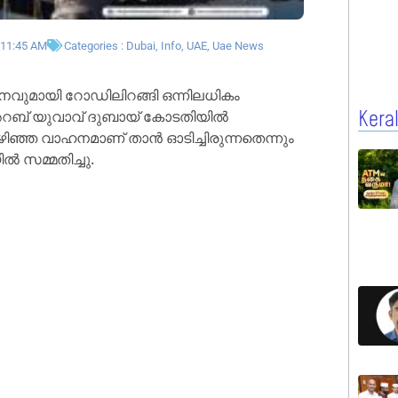
11:45 AM
Categories :
Dubai
,
Info
,
UAE
,
Uae News
വുമായി റോഡിലിറങ്ങി ഒന്നിലധികം
 അറബ് യുവാവ് ദുബായ് കോടതിയിൽ
Kera
കഴിഞ്ഞ വാഹനമാണ് താൻ ഓടിച്ചിരുന്നതെന്നും
ൽ സമ്മതിച്ചു.