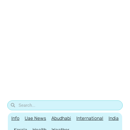
Info
Uae News
Abudhabi
International
India
Kerala
Health
Weather