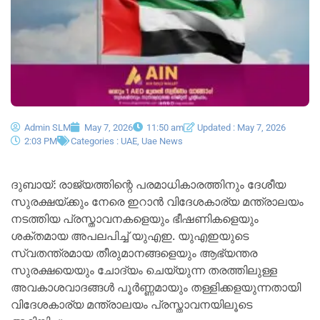
Admin SLM
May 7, 2026
11:50 am
Updated : May 7, 2026
2:03 PM
Categories :
UAE
,
Uae News
ദുബായ്: രാജ്യത്തിന്റെ പരമാധികാരത്തിനും ദേശീയ
സുരക്ഷയ്ക്കും നേരെ ഇറാൻ വിദേശകാര്യ മന്ത്രാലയം
നടത്തിയ പ്രസ്താവനകളെയും ഭീഷണികളെയും
ശക്തമായ അപലപിച്ച് യുഎഇ. യുഎഇയുടെ
സ്വതന്ത്രമായ തീരുമാനങ്ങളെയും ആഭ്യന്തര
സുരക്ഷയെയും ചോദ്യം ചെയ്യുന്ന തരത്തിലുള്ള
അവകാശവാദങ്ങൾ പൂർണ്ണമായും തള്ളിക്കളയുന്നതായി
വിദേശകാര്യ മന്ത്രാലയം പ്രസ്താവനയിലൂടെ