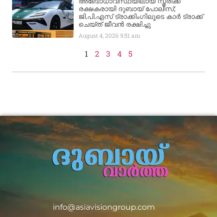
അബോധാവസ്ഥയിലായ സ്ത്രീക്ക്
രക്ഷകരായി ദുബായ് പോലീസ്;
ജി.പി.എസ് ട്രാക്കിംഗിലൂടെ കാർ ട്രാക്ക്
ചെയ്ത് ജീവൻ രക്ഷിച്ചു
August 4, 2026
9:51 am
1
2
3
4
5
info@asiavisiongroup.com