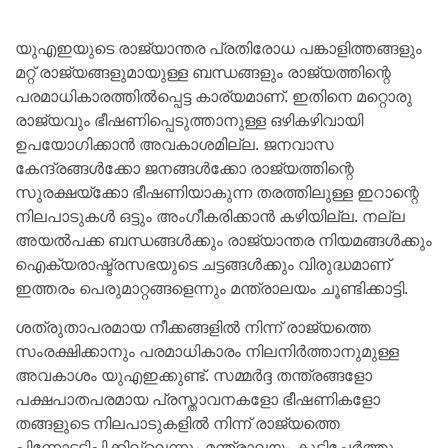
യുഎഇയുടെ രാജ്യാന്തര പ്രതിരോധ പങ്കാളിത്തങ്ങളും
മറ്റ് രാജ്യങ്ങളുമായുള്ള ബന്ധങ്ങളും രാജ്യത്തിന്റെ
പരമാധികാരത്തിൽപ്പെട്ട കാര്യമാണ്. ഇതിനെ മറ്റൊരു
രാജ്യവും ഭീഷണിപ്പെടുത്താനുള്ള ഒഴികഴിവായി
ഉപയോഗിക്കാൻ അവകാശമില്ല. ജനവാസ
കേന്ദ്രങ്ങൾക്കോ ജനങ്ങൾക്കോ രാജ്യത്തിന്റെ
സുരക്ഷയ്‌ക്കോ ഭീഷണിയാകുന്ന തരത്തിലുള്ള ഇറാന്റെ
നിലപാടുകൾ ഒട്ടും അംഗീകരിക്കാൻ കഴിയില്ല. നല്ല
അയൽപക്ക ബന്ധങ്ങൾക്കും രാജ്യാന്തര നിയമങ്ങൾക്കും
ഐക്യരാഷ്ട്രസഭയുടെ ചട്ടങ്ങൾക്കും വിരുദ്ധമാണ്
ഇത്തരം പെരുമാറ്റങ്ങളെന്നും മന്ത്രാലയം ചൂണ്ടിക്കാട്ടി.
ശത്രുതാപരമായ നീക്കങ്ങളിൽ നിന്ന് രാജ്യത്തെ
സംരക്ഷിക്കാനും പരമാധികാരം നിലനിർത്താനുമുള്ള
അവകാശം യുഎഇക്കുണ്ട്. സമ്മർദ്ദ തന്ത്രങ്ങളോ
പക്ഷപാതപരമായ പ്രസ്താവനകളോ ഭീഷണികളോ
തങ്ങളുടെ നിലപാടുകളിൽ നിന്ന് രാജ്യത്തെ
പിന്നോട്ടടിപ്പിക്കില്ലെന്നും മന്ത്രാലയം കൂട്ടിച്ചേർത്തു.