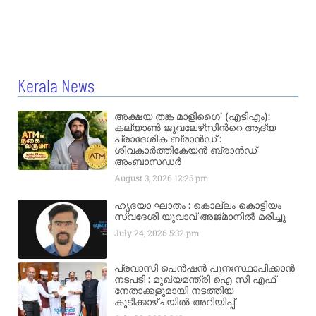
Kerala News
അക്ഷയ തങ്ക മാളിഗൈ’ (എടിഎം):
കല്യാണ്‍ ജുവലേഴ്‌സിന്‍റെ ആദ്യ
പ്രാദേശിക ബ്രാന്‍ഡ് :
ശിവകാര്‍ത്തികേയന്‍ ബ്രാന്‍ഡ്
അംബാസഡര്‍
August 3, 2026
12:25 pm
ഹൃദയാ ഘാതം : കൊല്ലം കൊട്ടിയം
സ്വദേശി യുവാവ് അജ്മാനിൽ മരിച്ചു
July 24, 2026
5:32 pm
പ്രവാസി പെൻഷൻ പുനഃസ്ഥാപിക്കാൻ
നടപടി : മുഖ്യമന്ത്രി ഐ സി എഫ്
നേതാക്കളുമായി നടത്തിയ
കൂടിക്കാഴ്ചയിൽ അറിയിപ്പ്