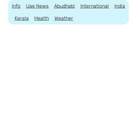
Info
Uae News
Abudhabi
International
India
Kerala
Health
Weather