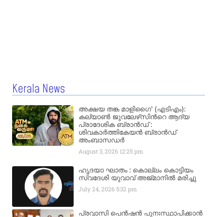
Kerala News
അക്ഷയ തങ്ക മാളിഗൈ’ (എടിഎം):
കല്യാണ്‍ ജുവലേഴ്‌സിന്‍റെ ആദ്യ
പ്രാദേശിക ബ്രാന്‍ഡ് :
ശിവകാര്‍ത്തികേയന്‍ ബ്രാന്‍ഡ്
അംബാസഡര്‍
August 3, 2026
12:25 pm
ഹൃദയാ ഘാതം : കൊല്ലം കൊട്ടിയം
സ്വദേശി യുവാവ് അജ്മാനിൽ മരിച്ചു
July 24, 2026
5:32 pm
പ്രവാസി പെൻഷൻ പുനഃസ്ഥാപിക്കാൻ