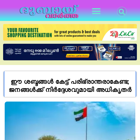
ഈ ശബ്ദങ്ങൾ കേട്ട് പരിഭ്രാന്തരാകേണ്ട;
ജനങ്ങൾക്ക് നിർദ്ദേശവുമായി അധികൃതർ