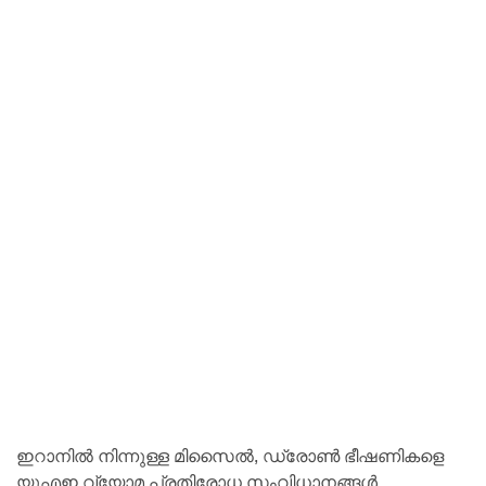
ഇറാനിൽ നിന്നുള്ള മിസൈൽ, ഡ്രോൺ ഭീഷണികളെ
യുഎഇ വ്യോമ പ്രതിരോധ സംവിധാനങ്ങൾ