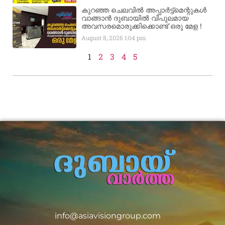
കുറഞ്ഞ ചെലവിൽ അപ്പാർട്ട്മെന്റുകൾ
വാങ്ങാൻ ദുബായിൽ വിപുലമായ
അവസരമൊരുക്കിക്കൊണ്ട് ഒരു മേള !
August 8, 2026
1:04 pm
1
2
3
4
5
info@asiavisiongroup.com