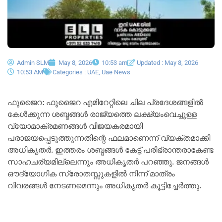
Admin SLM
May 8, 2026
10:53 am
Updated : May 8, 2026
10:53 AM
Categories :
UAE
,
Uae News
ഫുജൈറ: ഫുജൈറ എമിറേറ്റിലെ ചില പ്രദേശങ്ങളിൽ
കേൾക്കുന്ന ശബ്ദങ്ങൾ രാജ്യത്തെ ലക്ഷ്യംവെച്ചുള്ള
വ്യോമാക്രമണങ്ങൾ വിജയകരമായി
പരാജയപ്പെടുത്തുന്നതിന്റെ ഫലമാണെന്ന് വ്യക്തമാക്കി
അധികൃതർ. ഇത്തരം ശബ്ദങ്ങൾ കേട്ട് പരിഭ്രാന്തരാകേണ്ട
സാഹചര്യമില്ലെന്നും അധികൃതർ പറഞ്ഞു. ജനങ്ങൾ
ഔദ്യോഗിക സ്രോതസ്സുകളിൽ നിന്ന് മാത്രം
വിവരങ്ങൾ നേടണമെന്നും അധികൃതർ കൂട്ടിച്ചേർത്തു.