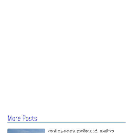
More Posts
നവി മുംബൈ, ഇൻഡോർ, ലഖ്നൗ