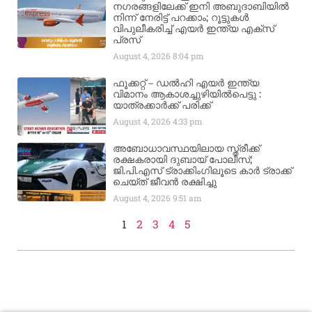
നഗരങ്ങളിലേക്ക് ഇനി അബുദാബിയിൽ
നിന്ന് നേരിട്ട് പറക്കാം; റൂട്ടുകൾ
വിപുലീകരിച്ച് എയർ ഇന്ത്യ എക്സ്
പ്രസ്
August 4, 2026
8:04 pm
ഫൂക്കറ്റ് – ഡൽഹി എയര്‍ ഇന്ത്യ
വിമാനം ആകാശച്ചുഴിയില്‍പെട്ടു :
യാത്രക്കാര്‍ക്ക് പരിക്ക്
August 4, 2026
4:33 pm
അബോധാവസ്ഥയിലായ സ്ത്രീക്ക്
രക്ഷകരായി ദുബായ് പോലീസ്;
ജി.പി.എസ് ട്രാക്കിംഗിലൂടെ കാർ ട്രാക്ക്
ചെയ്ത് ജീവൻ രക്ഷിച്ചു
August 4, 2026
9:51 am
1
2
3
4
5