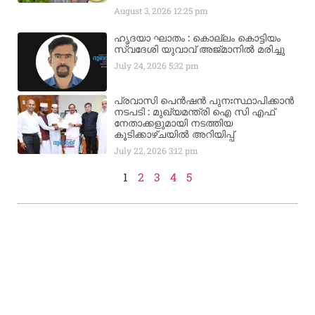
August 3, 2026
12:25 pm
ഹൃദയാ ഘാതം : കൊല്ലം കൊട്ടിയം
സ്വദേശി യുവാവ് അജ്മാനിൽ മരിച്ചു
July 24, 2026
5:32 pm
പ്രവാസി പെൻഷൻ പുനഃസ്ഥാപിക്കാൻ
നടപടി : മുഖ്യമന്ത്രി ഐ സി എഫ്
നേതാക്കളുമായി നടത്തിയ
കൂടിക്കാഴ്ചയിൽ അറിയിപ്പ്
July 22, 2026
3:12 pm
1
2
3
4
5