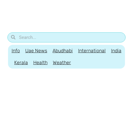
Info
Uae News
Abudhabi
International
India
Kerala
Health
Weather