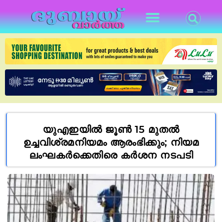
യുഎഇയിൽ ജൂൺ 15 മുതൽ
ഉച്ചവിശ്രമനിയമം ആരംഭിക്കും; നിയമ
ലംഘകർക്കെതിരെ കർശന നടപടി