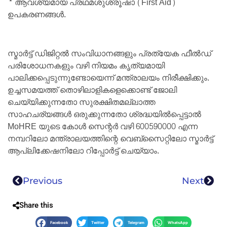
* ആവശ്യമായ പ്രഥമശുശ്രൂഷാ (First Aid)
ഉപകരണങ്ങൾ.
സ്മാർട്ട് ഡിജിറ്റൽ സംവിധാനങ്ങളും പ്രത്യേക ഫീൽഡ്
പരിശോധനകളും വഴി നിയമം കൃത്യമായി
പാലിക്കപ്പെടുന്നുണ്ടോയെന്ന് മന്ത്രാലയം നിരീക്ഷിക്കും.
ഉച്ചസമയത്ത് തൊഴിലാളികളെക്കൊണ്ട് ജോലി
ചെയ്യിക്കുന്നതോ സുരക്ഷിതമല്ലാത്ത
സാഹചര്യങ്ങൾ ഒരുക്കുന്നതോ ശ്രദ്ധയിൽപ്പെട്ടാൽ
MoHRE യുടെ കോൾ സെന്റർ വഴി 600590000 എന്ന
നമ്പറിലോ മന്ത്രാലയത്തിന്റെ വെബ്സൈറ്റിലോ സ്മാർട്ട്
ആപ്ലിക്കേഷനിലോ റിപ്പോർട്ട് ചെയ്യാം.
Previous
Next
Share this
Facebook
Twitter
Telegram
WhatsApp