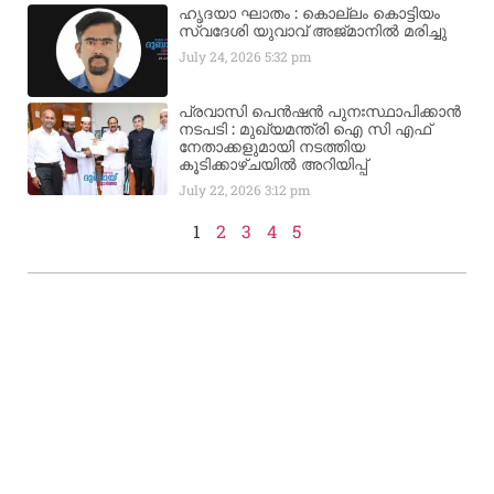
ഹൃദയാ ഘാതം : കൊല്ലം കൊട്ടിയം
സ്വദേശി യുവാവ് അജ്മാനിൽ മരിച്ചു
July 24, 2026
5:32 pm
പ്രവാസി പെൻഷൻ പുനഃസ്ഥാപിക്കാൻ
നടപടി : മുഖ്യമന്ത്രി ഐ സി എഫ്
നേതാക്കളുമായി നടത്തിയ
കൂടിക്കാഴ്ചയിൽ അറിയിപ്പ്
July 22, 2026
3:12 pm
1
2
3
4
5