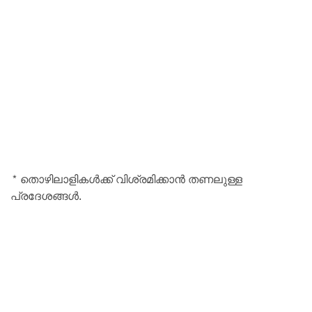
* തൊഴിലാളികൾക്ക് വിശ്രമിക്കാൻ തണലുള്ള
പ്രദേശങ്ങൾ.