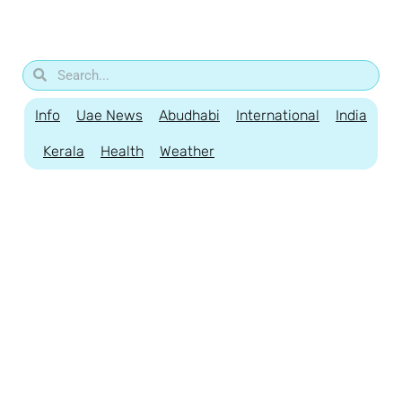
Info
Uae News
Abudhabi
International
India
Kerala
Health
Weather