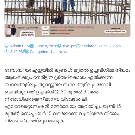
Admin SLM
June 8, 2026
8:49 pm
Updated : June 8, 2026
8:49 PM
Categories :
Uae News
ദുബായ്: യുഎഇയിൽ ജൂൺ 15 മുതൽ ഉച്ചവിശ്രമ നിയമം
ആരംഭിക്കും. നേരിട്ട് സൂര്യപ്രകാശം ഏൽക്കുന്ന
സ്ഥലങ്ങളിലും തുറസ്സായ സ്ഥലങ്ങളിലും ജോലി
ചെയ്യുന്നത് ഉച്ചയ്ക്ക് 12.30 മുതൽ 3 വരെ
നിരോധിക്കുമെന്ന് മാനവ വിഭവശേഷി,
എമിറേറ്റൈസേഷൻ മന്ത്രാലയം അറിയിച്ചു. ജൂൺ 15
മുതൽ സെപ്തംബർ 15 വരെയാണ് ഉച്ചവിശ്രമ നിയമം
പ്രാബല്യത്തിലുണ്ടാകുക.