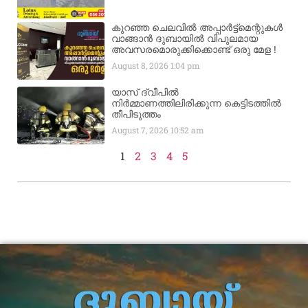
കുറഞ്ഞ ചെലവിൽ അപ്പാർട്ട്മെന്റുകൾ
വാങ്ങാൻ ദുബായിൽ വിപുലമായ
അവസരമൊരുക്കിക്കൊണ്ട് ഒരു മേള !
August 8, 2026
1:04 pm
യാസ് ദ്വീപിൽ
നിർമ്മാണത്തിലിരിക്കുന്ന കെട്ടിടത്തിൽ
തീപിടുത്തം
August 7, 2026
10:52 am
1
2
3
4
5