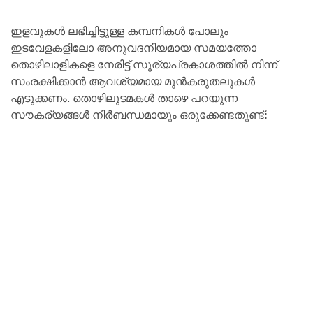
ഇളവുകൾ ലഭിച്ചിട്ടുള്ള കമ്പനികൾ പോലും
ഇടവേളകളിലോ അനുവദനീയമായ സമയത്തോ
തൊഴിലാളികളെ നേരിട്ട് സൂര്യപ്രകാശത്തിൽ നിന്ന്
സംരക്ഷിക്കാൻ ആവശ്യമായ മുൻകരുതലുകൾ
എടുക്കണം. തൊഴിലുടമകൾ താഴെ പറയുന്ന
സൗകര്യങ്ങൾ നിർബന്ധമായും ഒരുക്കേണ്ടതുണ്ട്: