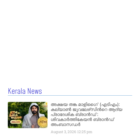
Kerala News
അക്ഷയ തങ്ക മാളിഗൈ’ (എടിഎം):
കല്യാണ്‍ ജുവലേഴ്‌സിന്‍റെ ആദ്യ
പ്രാദേശിക ബ്രാന്‍ഡ് :
ശിവകാര്‍ത്തികേയന്‍ ബ്രാന്‍ഡ്
അംബാസഡര്‍
August 3, 2026
12:25 pm