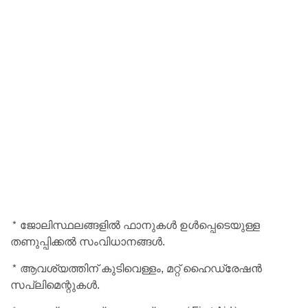
* ജോലിസ്ഥലങ്ങളിൽ ഫാനുകൾ ഉൾപ്പെടെയുള്ള
തണുപ്പിക്കൽ സംവിധാനങ്ങൾ.
* ആവശ്യത്തിന് കുടിവെള്ളം, മറ്റ് ഹൈഡ്രേഷൻ
സപ്ലിമെന്റുകൾ.