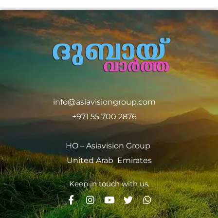
info@asiavisiongroup.com
+971 55 700 2876
HO – Asiavision Group
United Arab Emirates
Keep in touch with us.