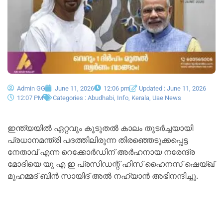
Admin GG
June 11, 2026
12:06 pm
Updated : June 11, 2026
12:07 PM
Categories :
Abudhabi
,
Info
,
Kerala
,
Uae News
ഇന്ത്യയിൽ ഏറ്റവും കൂടുതൽ കാലം തുടർച്ചയായി
പ്രധാനമന്ത്രി പദത്തിലിരുന്ന തിരഞ്ഞെടുക്കപ്പെട്ട
നേതാവ് എന്ന റെക്കോർഡിന് അർഹനായ നരേന്ദ്ര
മോദിയെ യു എ ഇ പ്രസിഡന്റ് ഹിസ് ഹൈനസ് ഷെയ്ഖ്
മുഹമ്മദ് ബിൻ സായിദ് അൽ നഹ്യാൻ അഭിനന്ദിച്ചു.