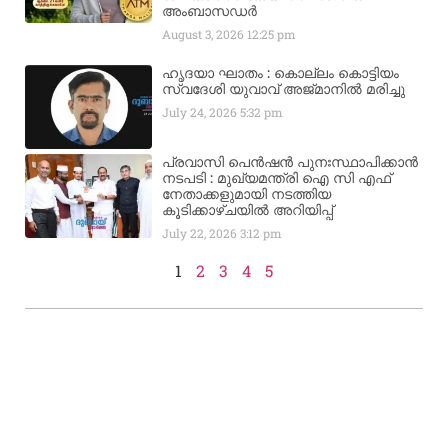
അംബാസഡര്‍
August 3, 2026
12:25 pm
ഹൃദയാ ഘാതം : കൊല്ലം കൊട്ടിയം
സ്വദേശി യുവാവ് അജ്മാനിൽ മരിച്ചു
July 24, 2026
5:32 pm
പ്രവാസി പെൻഷൻ പുനഃസ്ഥാപിക്കാൻ
നടപടി : മുഖ്യമന്ത്രി ഐ സി എഫ്
നേതാക്കളുമായി നടത്തിയ
കൂടിക്കാഴ്ചയിൽ അറിയിപ്പ്
July 22, 2026
3:12 pm
1
2
3
4
5