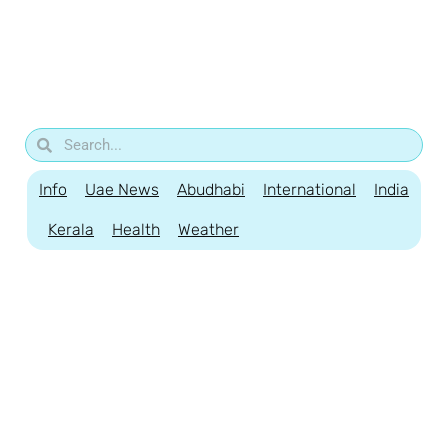
Info
Uae News
Abudhabi
International
India
Kerala
Health
Weather