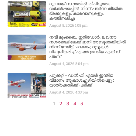
ദുബായ് സൗത്തിൽ തീപിടുത്തം :
വർക്ക്‌ഷോപ്പിൽ നിന്ന് പടർന്ന തീയിൽ
ട്രക്കുകളും കാരവാനുകളും
കത്തിനശിച്ചു
August 5, 2026
1:05 pm
നവി മുംബൈ, ഇൻഡോർ, ലഖ്നൗ
നഗരങ്ങളിലേക്ക് ഇനി അബുദാബിയിൽ
നിന്ന് നേരിട്ട് പറക്കാം; റൂട്ടുകൾ
വിപുലീകരിച്ച് എയർ ഇന്ത്യ എക്സ്
പ്രസ്
August 4, 2026
8:04 pm
ഫൂക്കറ്റ് – ഡൽഹി എയര്‍ ഇന്ത്യ
വിമാനം ആകാശച്ചുഴിയില്‍പെട്ടു :
യാത്രക്കാര്‍ക്ക് പരിക്ക്
August 4, 2026
4:33 pm
1
2
3
4
5