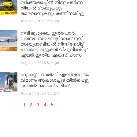
വർക്ക്‌ഷോപ്പിൽ നിന്ന് പടർന്ന
തീയിൽ ട്രക്കുകളും
കാരവാനുകളും കത്തിനശിച്ചു
August 5, 2026
1:05 pm
നവി മുംബൈ, ഇൻഡോർ,
ലഖ്നൗ നഗരങ്ങളിലേക്ക് ഇനി
അബുദാബിയിൽ നിന്ന് നേരിട്ട്
പറക്കാം; റൂട്ടുകൾ വിപുലീകരിച്ച്
എയർ ഇന്ത്യ എക്സ് പ്രസ്
August 4, 2026
8:04 pm
ഫൂക്കറ്റ് – ഡൽഹി എയര്‍ ഇന്ത്യ
വിമാനം ആകാശച്ചുഴിയില്‍പെട്ടു
: യാത്രക്കാര്‍ക്ക് പരിക്ക്
August 4, 2026
4:33 pm
1
2
3
4
5