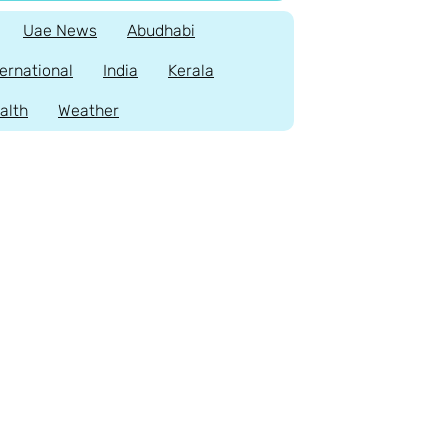
Uae News
Abudhabi
ternational
India
Kerala
alth
Weather