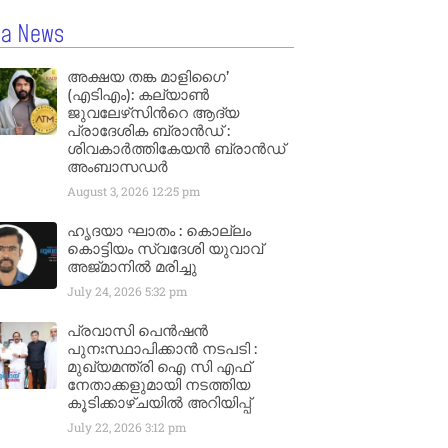
la News
അക്ഷയ തങ്ക മാളിഗൈ’
(എടിഎം): കല്യാണ്‍
ജുവലേഴ്‌സിന്‍റെ ആദ്യ
പ്രാദേശിക ബ്രാന്‍ഡ് :
ശിവകാര്‍ത്തികേയന്‍ ബ്രാന്‍ഡ്
അംബാസഡര്‍
August 3, 2026
12:25 pm
ഹൃദയാ ഘാതം : കൊല്ലം
കൊട്ടിയം സ്വദേശി യുവാവ്
അജ്മാനിൽ മരിച്ചു
July 24, 2026
5:32 pm
പ്രവാസി പെൻഷൻ
പുനഃസ്ഥാപിക്കാൻ നടപടി :
മുഖ്യമന്ത്രി ഐ സി എഫ്
നേതാക്കളുമായി നടത്തിയ
കൂടിക്കാഴ്ചയിൽ അറിയിപ്പ്
July 22, 2026
3:12 pm