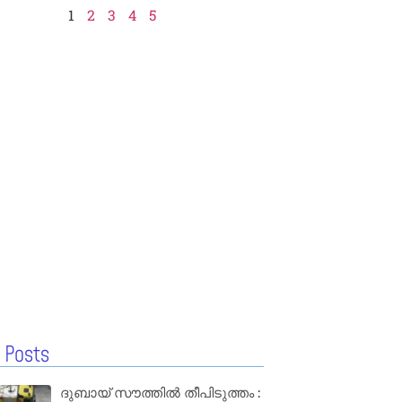
1
2
3
4
5
 Posts
ദുബായ് സൗത്തിൽ തീപിടുത്തം :