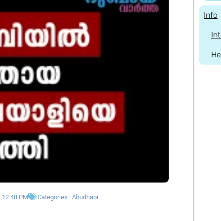
Info
In
He
12:48 PM
Categories :
Abudhabi