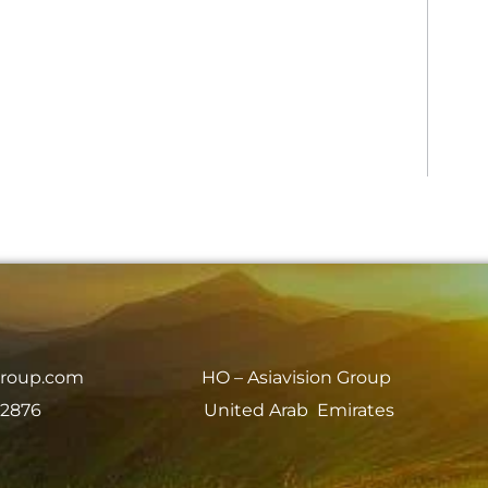
group.com
HO – Asiavision Group
 2876
United Arab Emirates