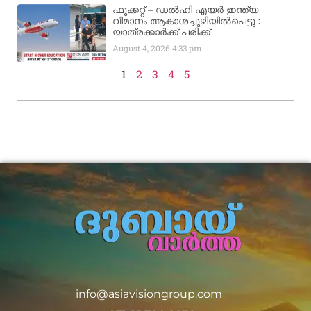
ഫൂക്കറ്റ് – ഡൽഹി എയര്‍ ഇന്ത്യ
വിമാനം ആകാശച്ചുഴിയില്‍പെട്ടു :
യാത്രക്കാര്‍ക്ക് പരിക്ക്
August 4, 2026
4:33 pm
1
2
3
4
5
info@asiavisiongroup.com