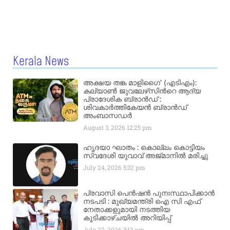
Kerala News
അക്ഷയ തങ്ക മാളിഗൈ’ (എടിഎം):
കല്യാണ്‍ ജുവലേഴ്‌സിന്‍റെ ആദ്യ
പ്രാദേശിക ബ്രാന്‍ഡ് :
ശിവകാര്‍ത്തികേയന്‍ ബ്രാന്‍ഡ്
അംബാസഡര്‍
August 3, 2026
12:25 pm
ഹൃദയാ ഘാതം : കൊല്ലം കൊട്ടിയം
സ്വദേശി യുവാവ് അജ്മാനിൽ മരിച്ചു
July 24, 2026
5:32 pm
പ്രവാസി പെൻഷൻ പുനഃസ്ഥാപിക്കാൻ
നടപടി : മുഖ്യമന്ത്രി ഐ സി എഫ്
നേതാക്കളുമായി നടത്തിയ
കൂടിക്കാഴ്ചയിൽ അറിയിപ്പ്
July 22, 2026
3:12 pm