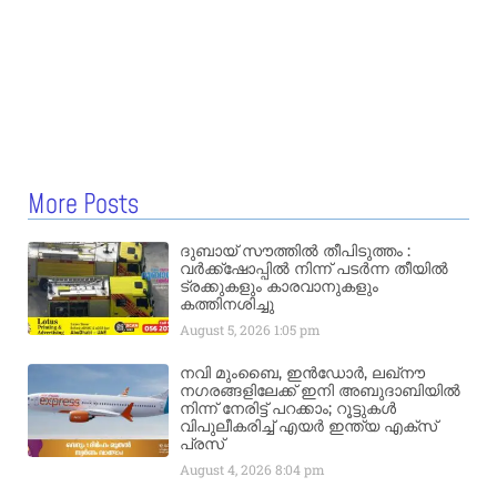
More Posts
ദുബായ് സൗത്തിൽ തീപിടുത്തം :
വർക്ക്‌ഷോപ്പിൽ നിന്ന് പടർന്ന തീയിൽ
ട്രക്കുകളും കാരവാനുകളും
കത്തിനശിച്ചു
August 5, 2026
1:05 pm
നവി മുംബൈ, ഇൻഡോർ, ലഖ്നൗ
നഗരങ്ങളിലേക്ക് ഇനി അബുദാബിയിൽ
നിന്ന് നേരിട്ട് പറക്കാം; റൂട്ടുകൾ
വിപുലീകരിച്ച് എയർ ഇന്ത്യ എക്സ്
പ്രസ്
August 4, 2026
8:04 pm