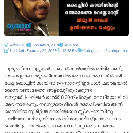
Admin GG
January 9, 2019
4:36 am
Updated : February 20, 2023
12:48 PM
Categories :
Uncategorized
ചുരുങ്ങിയ നാളുകൾ കൊണ്ട് ഷാർജയിൽ ബിരിയാണി,
നാടൻ ഊണ് തുടങ്ങിയവയിൽ അസാധാരണ കീർത്തി
കേട്ട കൊച്ചിൻ കായീസ് റെസ്റ്ററെന്റ് ഇപ്പോൾ ഷാർജയിൽ
തന്നെ രണ്ടാമത്തെ ഔട്ട്ലെറ്റ് തുറക്കുന്നു.
ജനുവരി 14 തിങ്കൾ രാത്രി 8.30ന് പ്രമുഖ റേഡിയോ ടി വി
അവതാരകനും നടനുമായ മിഥുൻ രമേഷ് ഷാർജ അൽ
ഖാസിമിയ സ്ട്രീറ്റിൽ റെയിൻബോ സ്റ്റീക് ഹൗസിനു
സമീപത്തായി പുതിയ കൊച്ചിൻ കായീസ് ഉൽഘാടനം
ചെയ്യും. ഷാർജയിലെ ജനങ്ങൾ കുറഞ്ഞ സമയം
കൊണ്ടു തന്നെ കൊച്ചിൻ കായീസ് റെസ്റ്ററെന്റ് വിഭവങ്ങൾ