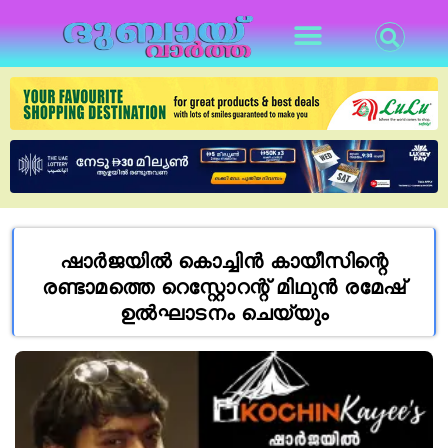
ഷാർജയിൽ കൊച്ചിൻ കായീസിന്റെ
രണ്ടാമത്തെ റെസ്റ്റോറന്റ് മിഥുൻ രമേഷ്
ഉൽഘാടനം ചെയ്യും