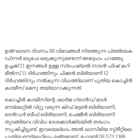
ഉൽഘാടന ദിവസം 69 വിഭവങ്ങൾ നിരത്തുന്ന പ്രത്യേക
ഡിന്നർ ബുഫേ ഒരുക്കുന്നുണ്ടെന്ന് അദ്ദേഹം പറഞ്ഞു.
ഉച്ചക്ക് 21 ഇനങ്ങൾ ഉള്ള സ്പെഷ്യൽ നാടൻ ഫിഷ് കറി
മീൽസ് 11 ദിർഹത്തിനും ചിക്കൻ ബിരിയാണി 12
ദിർഹത്തിനും നൽകുന്ന വിധത്തിലാണ് പുതിയ കൊച്ചിൻ
കായീസ് മെനു തയ്യാറാക്കുന്നത്.
കൊച്ചിൻ കായീസിന്റെ ഷാർജ ഗ്രാൻഡ് മാൾ
ഔട്ലെറ്റിൽ വിറ്റു വരുന്ന കിഡ് മട്ടൺ ബിരിയാണി,
ടെൻഡർ ബീഫ് ബിരിയാണി, ചെമ്മീൻ ബിരിയാണി
തുടങ്ങിയവ വിവിധ ദേശക്കാർക്കിടയിൽ തരംഗം
സൃഷിച്ചിട്ടുണ്ട്. ഇവയെല്ലാം അൽ ഖാസിമിയ സ്ട്രീറ്റിലെ
പുതിയ ഔട്ലെറ്റിലും ലഭ്യമാണ്. ഫോൺ 06 573 1368.