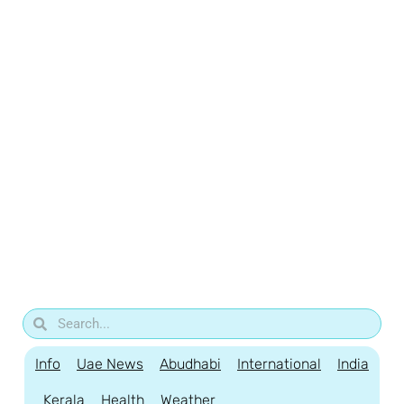
Info
Uae News
Abudhabi
International
India
Kerala
Health
Weather