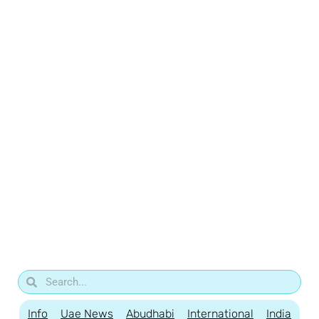
Info
Uae News
Abudhabi
International
India