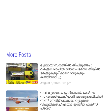
More Posts
ദുബായ് സൗത്തിൽ തീപിടുത്തം :
വർക്ക്‌ഷോപ്പിൽ നിന്ന് പടർന്ന തീയിൽ
ട്രക്കുകളും കാരവാനുകളും
കത്തിനശിച്ചു
August 5, 2026
1:05 pm
നവി മുംബൈ, ഇൻഡോർ, ലഖ്നൗ
നഗരങ്ങളിലേക്ക് ഇനി അബുദാബിയിൽ
നിന്ന് നേരിട്ട് പറക്കാം; റൂട്ടുകൾ
വിപുലീകരിച്ച് എയർ ഇന്ത്യ എക്സ്
പ്രസ്