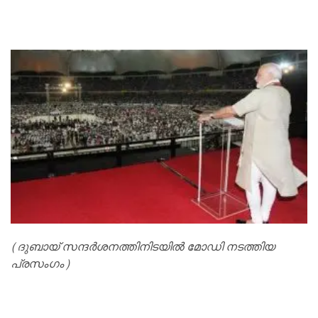
(ദുബായ് സന്ദർശനത്തിനിടയിൽ മോഡി നടത്തിയ
പ്രസംഗം)