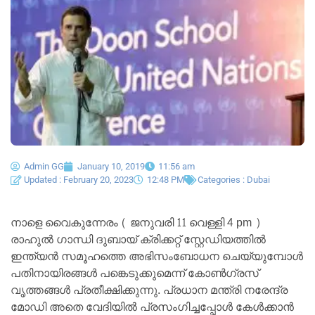
Admin GG
January 10, 2019
11:56 am
Updated : February 20, 2023
12:48 PM
Categories :
Dubai
നാളെ വൈകുന്നേരം ( ജനുവരി 11 വെള്ളി 4 pm )
രാഹുൽ ഗാന്ധി ദുബായ് ക്രിക്കറ്റ്‌ സ്റ്റേഡിയത്തിൽ
ഇന്ത്യൻ സമൂഹത്തെ അഭിസംബോധന ചെയ്യുമ്പോൾ
പതിനായിരങ്ങൾ പങ്കെടുക്കുമെന്ന് കോൺഗ്രസ്‌
വൃത്തങ്ങൾ പ്രതീക്ഷിക്കുന്നു. പ്രധാന മന്ത്രി നരേന്ദ്ര
മോഡി അതെ വേദിയിൽ പ്രസംഗിച്ചപ്പോൾ കേൾക്കാൻ