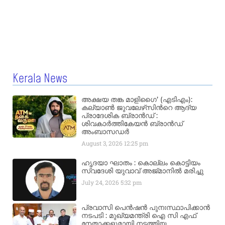
Kerala News
അക്ഷയ തങ്ക മാളിഗൈ’ (എടിഎം):
കല്യാണ്‍ ജുവലേഴ്‌സിന്‍റെ ആദ്യ
പ്രാദേശിക ബ്രാന്‍ഡ് :
ശിവകാര്‍ത്തികേയന്‍ ബ്രാന്‍ഡ്
അംബാസഡര്‍
August 3, 2026
12:25 pm
ഹൃദയാ ഘാതം : കൊല്ലം കൊട്ടിയം
സ്വദേശി യുവാവ് അജ്മാനിൽ മരിച്ചു
July 24, 2026
5:32 pm
പ്രവാസി പെൻഷൻ പുനഃസ്ഥാപിക്കാൻ
നടപടി : മുഖ്യമന്ത്രി ഐ സി എഫ്
നേതാക്കളുമായി നടത്തിയ