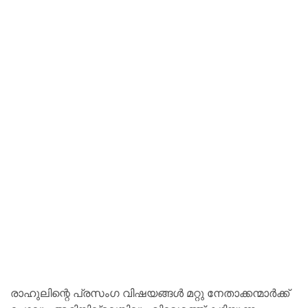
രാഹുലിന്റെ പ്രസംഗ വിഷയങ്ങൾ മറ്റു നേതാക്കന്മാർക്ക്