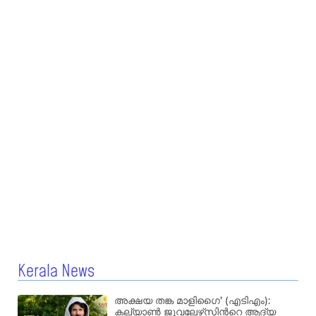
Kerala News
അക്ഷയ തങ്ക മാളിഗൈ’ (എടിഎം):
കല്യാണ്‍ ജുവലേഴ്‌സിന്‍റെ ആദ്യ