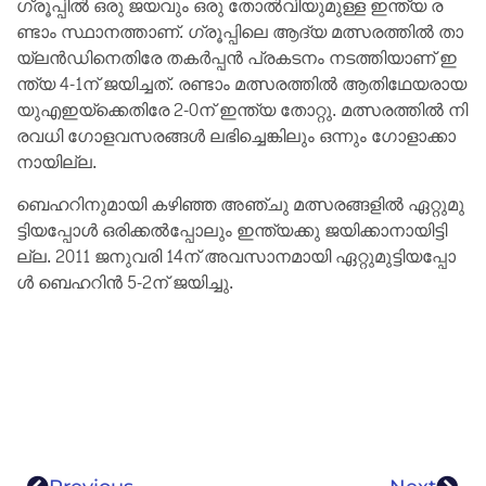
ഗ്രൂ​പ്പി​ല്‍ ഒ​രു ജ​യ​വും ഒ​രു തോ​ല്‍വി​യു​മു​ള്ള ഇ​ന്ത്യ ര​
ണ്ടാം സ്ഥാ​ന​ത്താ​ണ്. ഗ്രൂ​പ്പി​ലെ ആ​ദ്യ മ​ത്സ​ര​ത്തി​ല്‍ താ​
യ്‌​ല​ന്‍ഡി​നെ​തി​രേ ത​ക​ര്‍പ്പ​ന്‍ പ്ര​ക​ട​നം ന​ട​ത്തി​യാ​ണ് ഇ​
ന്ത്യ 4-1ന് ​ജ​യി​ച്ച​ത്. ര​ണ്ടാം മ​ത്സ​ര​ത്തി​ല്‍ ആ​തി​ഥേ​യ​രാ​യ
യു​എ​ഇ​യ്‌​ക്കെ​തി​രേ 2-0ന് ​ഇ​ന്ത്യ തോ​റ്റു. മ​ത്സ​ര​ത്തി​ല്‍ നി​
ര​വ​ധി ഗോ​ള​വ​സ​ര​ങ്ങ​ള്‍ ല​ഭി​ച്ചെ​ങ്കി​ലും ഒ​ന്നും ഗോ​ളാ​ക്കാ​
നാ​യി​ല്ല.
ബെ​ഹ​റി​നു​മാ​യി ക​ഴി​ഞ്ഞ അ​ഞ്ചു മ​ത്സ​ര​ങ്ങ​ളി​ല്‍ ഏ​റ്റു​മു​
ട്ടി​യ​പ്പോ​ള്‍ ഒ​രി​ക്ക​ല്‍പ്പോ​ലും ഇ​ന്ത്യ​ക്കു ജ​യി​ക്കാ​നാ​യി​ട്ടി​
ല്ല. 2011 ജ​നു​വ​രി 14ന് ​അ​വ​സാ​ന​മാ​യി ഏ​റ്റു​മു​ട്ടി​യ​പ്പോ​
ള്‍ ബെ​ഹ​റി​ന്‍ 5-2ന് ​ജ​യി​ച്ചു.