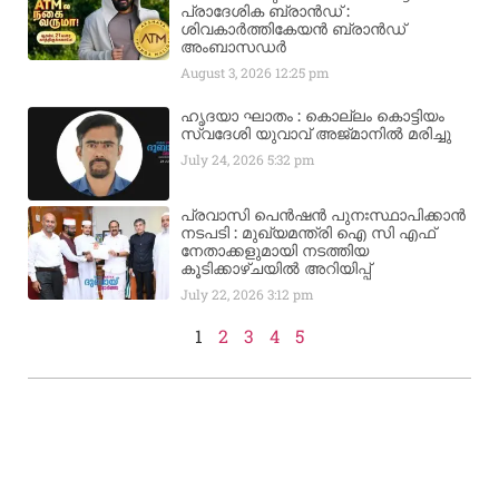
പ്രാദേശിക ബ്രാന്‍ഡ് :
ശിവകാര്‍ത്തികേയന്‍ ബ്രാന്‍ഡ്
അംബാസഡര്‍
August 3, 2026
12:25 pm
ഹൃദയാ ഘാതം : കൊല്ലം കൊട്ടിയം
സ്വദേശി യുവാവ് അജ്മാനിൽ മരിച്ചു
July 24, 2026
5:32 pm
പ്രവാസി പെൻഷൻ പുനഃസ്ഥാപിക്കാൻ
നടപടി : മുഖ്യമന്ത്രി ഐ സി എഫ്
നേതാക്കളുമായി നടത്തിയ
കൂടിക്കാഴ്ചയിൽ അറിയിപ്പ്
July 22, 2026
3:12 pm
1
2
3
4
5