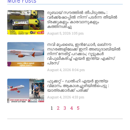
More Posts
ദുബായ് സൗത്തിൽ തീപിടുത്തം :
വർക്ക്‌ഷോപ്പിൽ നിന്ന് പടർന്ന തീയിൽ
ട്രക്കുകളും കാരവാനുകളും
കത്തിനശിച്ചു
August 5, 2026
1:05 pm
നവി മുംബൈ, ഇൻഡോർ, ലഖ്നൗ
നഗരങ്ങളിലേക്ക് ഇനി അബുദാബിയിൽ
നിന്ന് നേരിട്ട് പറക്കാം; റൂട്ടുകൾ
വിപുലീകരിച്ച് എയർ ഇന്ത്യ എക്സ്
പ്രസ്
August 4, 2026
8:04 pm
ഫൂക്കറ്റ് – ഡൽഹി എയര്‍ ഇന്ത്യ
വിമാനം ആകാശച്ചുഴിയില്‍പെട്ടു :
യാത്രക്കാര്‍ക്ക് പരിക്ക്
August 4, 2026
4:33 pm
1
2
3
4
5