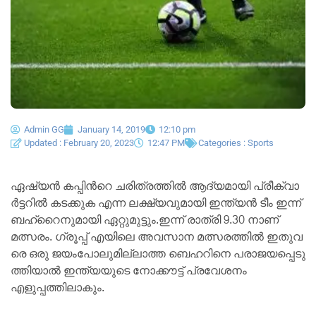
Admin GG
January 14, 2019
12:10 pm
Updated : February 20, 2023
12:47 PM
Categories :
Sports
ഏ​ഷ്യ​ന്‍ ക​പ്പി​ന്‍റെ ച​രി​ത്ര​ത്തി​ൽ ആ​ദ്യ​മാ​യി പ്രീ​ക്വാ​
ർ​ട്ട​റി​ൽ ക​ട​ക്കുക എന്ന ലക്ഷ്യവുമായി ഇന്ത്യൻ ടീം ഇന്ന്
ബഹ്റൈനുമായി ഏറ്റുമുട്ടും.ഇന്ന് രാത്രി 9.30 നാണ്
മത്സരം. ഗ്രൂ​പ്പ് എ​യി​ലെ അ​വ​സാ​ന മ​ത്സ​ര​ത്തി​ല്‍ ഇ​തു​വ​
രെ ഒ​രു ജ​യം​പോ​ലു​മി​ല്ലാ​ത്ത ബെ​ഹ​റി​നെ പ​രാ​ജ​യ​പ്പെ​ടു​
ത്തി​യാ​ല്‍ ഇ​ന്ത്യ​യു​ടെ നോ​ക്കൗ​ട്ട് പ്ര​വേ​ശ​നം
എളുപ്പത്തിലാകും.