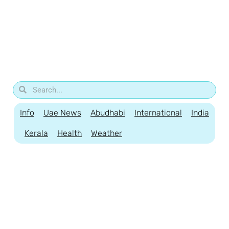
Info
Uae News
Abudhabi
International
India
Kerala
Health
Weather