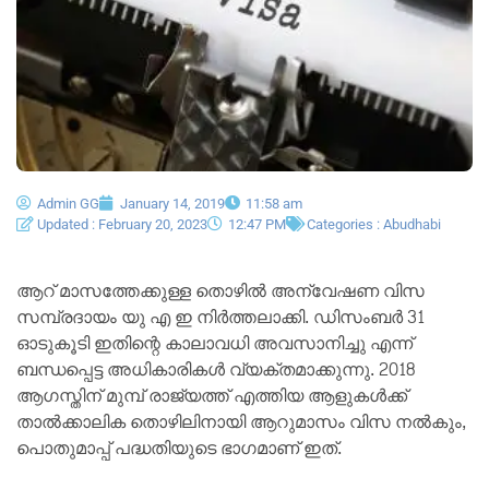
Admin GG
January 14, 2019
11:58 am
Updated : February 20, 2023
12:47 PM
Categories :
Abudhabi
ആറ് മാസത്തേക്കുള്ള തൊഴിൽ അന്വേഷണ വിസ
സമ്പ്രദായം യു എ ഇ നിർത്തലാക്കി. ഡിസംബർ 31
ഓടുകൂടി ഇതിന്റെ കാലാവധി അവസാനിച്ചു എന്ന്
ബന്ധപ്പെട്ട അധികാരികൾ വ്യക്തമാക്കുന്നു. 2018
ആഗസ്തിന് മുമ്പ് രാജ്യത്ത് എത്തിയ ആളുകൾക്ക്
താൽക്കാലിക തൊഴിലിനായി ആറുമാസം വിസ നൽകും,
പൊതുമാപ്പ് പദ്ധതിയുടെ ഭാഗമാണ് ഇത്.