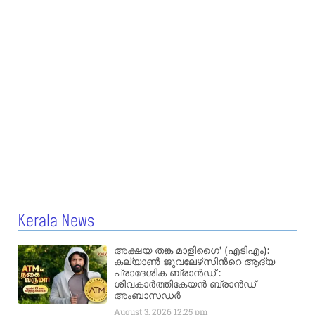
Kerala News
അക്ഷയ തങ്ക മാളിഗൈ’ (എടിഎം):
കല്യാണ്‍ ജുവലേഴ്‌സിന്‍റെ ആദ്യ
പ്രാദേശിക ബ്രാന്‍ഡ് :
ശിവകാര്‍ത്തികേയന്‍ ബ്രാന്‍ഡ്
അംബാസഡര്‍
August 3, 2026
12:25 pm