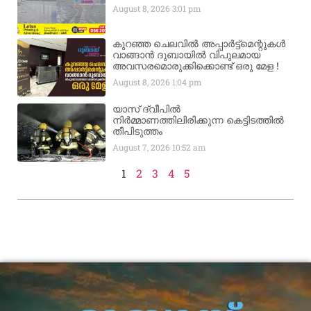
August 8, 2026
3:01 pm
കുറഞ്ഞ ചെലവിൽ അപ്പാർട്ട്മെന്റുകൾ
വാങ്ങാൻ ദുബായിൽ വിപുലമായ
അവസരമൊരുക്കിക്കൊണ്ട് ഒരു മേള !
August 8, 2026
1:04 pm
യാസ് ദ്വീപിൽ
നിർമ്മാണത്തിലിരിക്കുന്ന കെട്ടിടത്തിൽ
തീപിടുത്തം
August 7, 2026
10:52 am
1
2
3
4
5