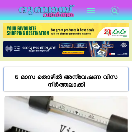
6 മാസ തൊഴിൽ അന്വേഷണ വിസ
നിർത്തലാക്കി