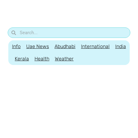
Info
Uae News
Abudhabi
International
India
Kerala
Health
Weather