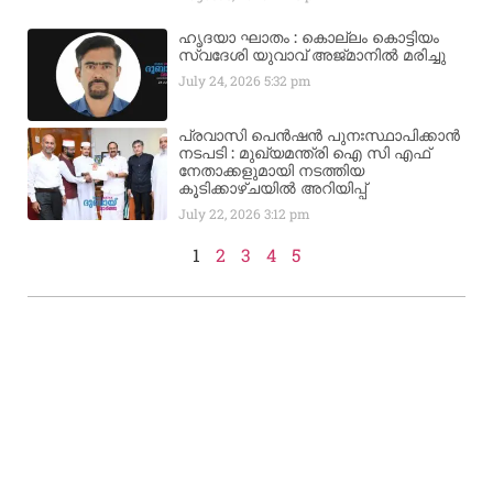
ഹൃദയാ ഘാതം : കൊല്ലം കൊട്ടിയം
സ്വദേശി യുവാവ് അജ്മാനിൽ മരിച്ചു
July 24, 2026
5:32 pm
പ്രവാസി പെൻഷൻ പുനഃസ്ഥാപിക്കാൻ
നടപടി : മുഖ്യമന്ത്രി ഐ സി എഫ്
നേതാക്കളുമായി നടത്തിയ
കൂടിക്കാഴ്ചയിൽ അറിയിപ്പ്
July 22, 2026
3:12 pm
1
2
3
4
5