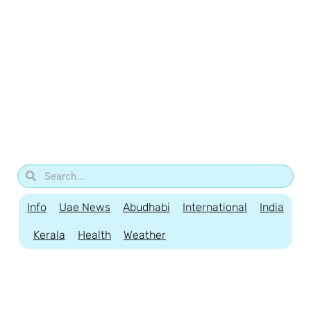
Info
Uae News
Abudhabi
International
India
Kerala
Health
Weather