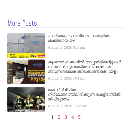
More Posts
ഷാർജയുടെ വിവിധ ഭാഗങ്ങളിൽ
ശക്തമായ മഴ
August 8, 2026
3:01 pm
കുറഞ്ഞ ചെലവിൽ അപ്പാർട്ട്മെന്റുകൾ
വാങ്ങാൻ ദുബായിൽ വിപുലമായ
അവസരമൊരുക്കിക്കൊണ്ട് ഒരു മേള !
August 8, 2026
1:04 pm
യാസ് ദ്വീപിൽ
നിർമ്മാണത്തിലിരിക്കുന്ന കെട്ടിടത്തിൽ
തീപിടുത്തം
August 7, 2026
10:52 am
1
2
3
4
5