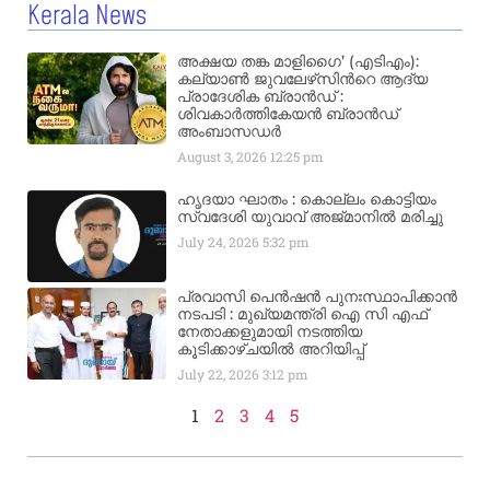
Kerala News
അക്ഷയ തങ്ക മാളിഗൈ’ (എടിഎം):
കല്യാണ്‍ ജുവലേഴ്‌സിന്‍റെ ആദ്യ
പ്രാദേശിക ബ്രാന്‍ഡ് :
ശിവകാര്‍ത്തികേയന്‍ ബ്രാന്‍ഡ്
അംബാസഡര്‍
August 3, 2026
12:25 pm
ഹൃദയാ ഘാതം : കൊല്ലം കൊട്ടിയം
സ്വദേശി യുവാവ് അജ്മാനിൽ മരിച്ചു
July 24, 2026
5:32 pm
പ്രവാസി പെൻഷൻ പുനഃസ്ഥാപിക്കാൻ
നടപടി : മുഖ്യമന്ത്രി ഐ സി എഫ്
നേതാക്കളുമായി നടത്തിയ
കൂടിക്കാഴ്ചയിൽ അറിയിപ്പ്
July 22, 2026
3:12 pm
1
2
3
4
5