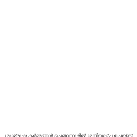
ശുശ്രൂഷ കർമ്മങ്ങൾ ചെങ്ങന്നൂരിൽ ശനിയാഴ്ച ഉച്ചയ്ക്ക്