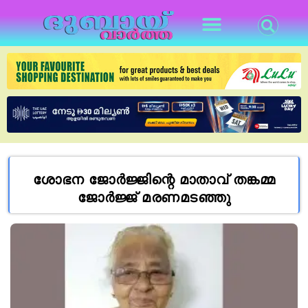
ശോഭന ജോർജ്ജിന്റെ മാതാവ് തങ്കമ്മ
ജോർജ്ജ് മരണമടഞ്ഞു