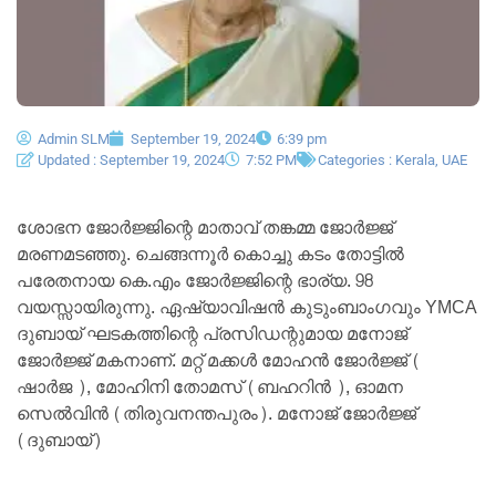
Admin SLM
September 19, 2024
6:39 pm
Updated : September 19, 2024
7:52 PM
Categories :
Kerala
,
UAE
ശോഭന ജോർജ്ജിന്റെ മാതാവ് തങ്കമ്മ ജോർജ്ജ്
മരണമടഞ്ഞു. ചെങ്ങന്നൂർ കൊച്ചു കടം തോട്ടിൽ
പരേതനായ കെ.എം ജോർജ്ജിന്റെ ഭാര്യ. 98
വയസ്സായിരുന്നു. ഏഷ്യാവിഷൻ കുടുംബാംഗവും YMCA
ദുബായ് ഘടകത്തിന്റെ പ്രസിഡന്റുമായ മനോജ്
ജോർജ്ജ് മകനാണ്. മറ്റ് മക്കൾ മോഹൻ ജോർജ്ജ് (
ഷാർജ ), മോഹിനി തോമസ് (ബഹറിൻ ), ഓമന
സെൽവിൻ (തിരുവനന്തപുരം). മനോജ് ജോർജ്ജ്
(ദുബായ്)