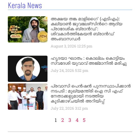
Kerala News
അക്ഷയ തങ്ക മാളിഗൈ’ (എടിഎം):
കല്യാണ്‍ ജുവലേഴ്‌സിന്‍റെ ആദ്യ
പ്രാദേശിക ബ്രാന്‍ഡ് :
ശിവകാര്‍ത്തികേയന്‍ ബ്രാന്‍ഡ്
അംബാസഡര്‍
August 3, 2026
12:25 pm
ഹൃദയാ ഘാതം : കൊല്ലം കൊട്ടിയം
സ്വദേശി യുവാവ് അജ്മാനിൽ മരിച്ചു
July 24, 2026
5:32 pm
പ്രവാസി പെൻഷൻ പുനഃസ്ഥാപിക്കാൻ
നടപടി : മുഖ്യമന്ത്രി ഐ സി എഫ്
നേതാക്കളുമായി നടത്തിയ
കൂടിക്കാഴ്ചയിൽ അറിയിപ്പ്
July 22, 2026
3:12 pm
1
2
3
4
5