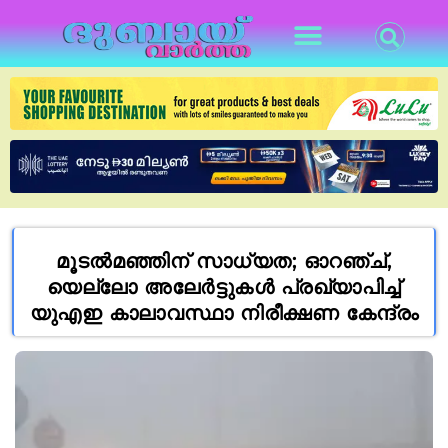
മൂടൽമഞ്ഞിന് സാധ്യത; ഓറഞ്ച്,
യെല്ലോ അലേർട്ടുകൾ പ്രഖ്യാപിച്ച്
യുഎഇ കാലാവസ്ഥാ നിരീക്ഷണ കേന്ദ്രം