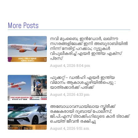
More Posts
നവി മുംബൈ, ഇൻഡോർ, ലഖ്നൗ
നഗരങ്ങളിലേക്ക് ഇനി അബുദാബിയിൽ
നിന്ന് നേരിട്ട് പറക്കാം; റൂട്ടുകൾ
വിപുലീകരിച്ച് എയർ ഇന്ത്യ എക്സ്
പ്രസ്
August 4, 2026
8:04 pm
ഫൂക്കറ്റ് – ഡൽഹി എയര്‍ ഇന്ത്യ
വിമാനം ആകാശച്ചുഴിയില്‍പെട്ടു :
യാത്രക്കാര്‍ക്ക് പരിക്ക്
August 4, 2026
4:33 pm
അബോധാവസ്ഥയിലായ സ്ത്രീക്ക്
രക്ഷകരായി ദുബായ് പോലീസ്;
ജി.പി.എസ് ട്രാക്കിംഗിലൂടെ കാർ ട്രാക്ക്
ചെയ്ത് ജീവൻ രക്ഷിച്ചു
August 4, 2026
9:51 am