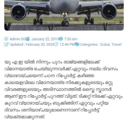
Admin GG
January 22, 2019
7:30 am
Updated : February 20, 2023
12:46 PM
Categories :
Dubai
,
Travel
യു എ ഇ യിൽ നിന്നും പുറം രാജ്യങ്ങളിലേക്ക്
വിമാനയാത്ര ചെയ്യുന്നവർക്ക് ഏറ്റവും നല്ല ദിവസം
വ്യാഴായ്ചയെന്ന് പഠന റിപ്പോർട്ട്. കഴിഞ്ഞ
കാലയളവിലെ വിമാനയാത്ര നിരക്കുകളുടെയും മറ്റു
വിവരങ്ങളുടെയും അടിസ്ഥാനത്തിൽ സ്കൈ സ്കാനർ
ആണ് ഈ റിപ്പോർട്ട് പുറത്ത് വിട്ടത്. ടിക്കറ്റ് നിരക്ക് ഏറ്റവും
കുറവ് വ്യാഴായ്ചയും ബുക്കിങ്ങിന് ഏറ്റവും പറ്റിയ
ദിവസം ശനിയാഴ്ചയുമാണെന്നാണ് റിപ്പോർട്ട്
വ്യക്തമാക്കുന്നത്.