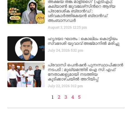
അക്ഷയ തങ്ക മാളിഗൈ’ (എടിഎം):
കല്യാണ്‍ ജുവലേഴ്‌സിന്‍റെ ആദ്യ
പ്രാദേശിക ബ്രാന്‍ഡ് :
ശിവകാര്‍ത്തികേയന്‍ ബ്രാന്‍ഡ്
അംബാസഡര്‍
August 3, 2026
12:25 pm
ഹൃദയാ ഘാതം : കൊല്ലം കൊട്ടിയം
സ്വദേശി യുവാവ് അജ്മാനിൽ മരിച്ചു
July 24, 2026
5:32 pm
പ്രവാസി പെൻഷൻ പുനഃസ്ഥാപിക്കാൻ
നടപടി : മുഖ്യമന്ത്രി ഐ സി എഫ്
നേതാക്കളുമായി നടത്തിയ
കൂടിക്കാഴ്ചയിൽ അറിയിപ്പ്
July 22, 2026
3:12 pm
1
2
3
4
5