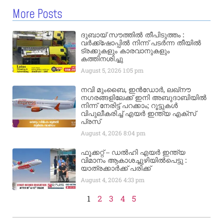
More Posts
ദുബായ് സൗത്തിൽ തീപിടുത്തം :
വർക്ക്‌ഷോപ്പിൽ നിന്ന് പടർന്ന തീയിൽ
ട്രക്കുകളും കാരവാനുകളും
കത്തിനശിച്ചു
August 5, 2026
1:05 pm
നവി മുംബൈ, ഇൻഡോർ, ലഖ്നൗ
നഗരങ്ങളിലേക്ക് ഇനി അബുദാബിയിൽ
നിന്ന് നേരിട്ട് പറക്കാം; റൂട്ടുകൾ
വിപുലീകരിച്ച് എയർ ഇന്ത്യ എക്സ്
പ്രസ്
August 4, 2026
8:04 pm
ഫൂക്കറ്റ് – ഡൽഹി എയര്‍ ഇന്ത്യ
വിമാനം ആകാശച്ചുഴിയില്‍പെട്ടു :
യാത്രക്കാര്‍ക്ക് പരിക്ക്
August 4, 2026
4:33 pm
1
2
3
4
5