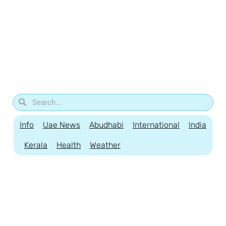
Info
Uae News
Abudhabi
International
India
Kerala
Health
Weather