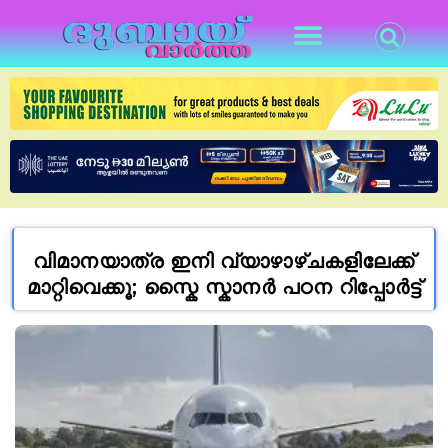
വിമാനയാത്ര ഇനി വ്യാഴാഴ്ചകളിലേക്ക്
മാറ്റിവെക്കൂ; സ്കൈ സ്കാനർ പഠന റിപ്പോർട്ട്