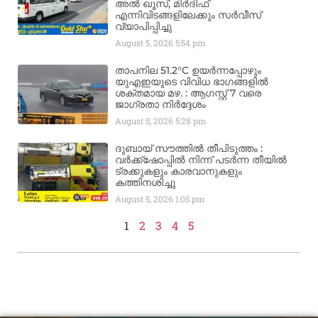
അൽ ഖൂസ്, മിർദിഫ്
എന്നിവിടങ്ങളിലേക്കും സർവീസ്
വ്യാപിപ്പിച്ചു
August 5, 2026
5:54 pm
താപനില 51.2°C ഉയർന്നപ്പോഴും
യുഎഇയുടെ വിവിധ ഭാഗങ്ങളിൽ
ശക്തമായ മഴ. : ആഗസ്റ്റ് 7 വരെ
ജാഗ്രതാ നിർദ്ദേശം
August 5, 2026
5:28 pm
ദുബായ് സൗത്തിൽ തീപിടുത്തം :
വർക്ക്‌ഷോപ്പിൽ നിന്ന് പടർന്ന തീയിൽ
ട്രക്കുകളും കാരവാനുകളും
കത്തിനശിച്ചു
August 5, 2026
1:05 pm
1
2
3
4
5