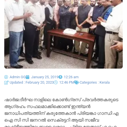
Admin GG
January 25, 2019
12:26 am
Updated : February 20, 2023
12:46 PM
Categories :
Kerala
ഷാർജ:ദീർഘ നാളിലെ കോൺഗ്രസ് പ്രവർത്തകരുടെ
ആഗ്രഹം സഫലമാക്കിക്കൊണ്ട് ഇന്ത്യൻ
ജനാധിപത്യത്തിന് കരുത്തേകാൻ പ്രിയങ്കാ ഗാന്ധി എ
ഐ സി സി ജനറൽ സെക്രട്ടറി ആയി സജീവ
രാഷ്ട്രീയത്തിലേക്കുള്ള വരവും, പ്രിയ നേതാവ് എ ഐ