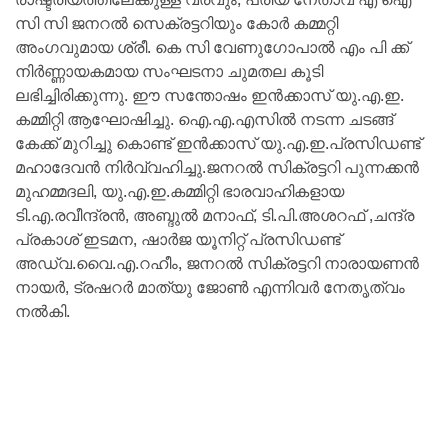
സി സി ജനറൽ സെക്രട്ടറിയും കോർ കമ്മറ്റി
അംഗവുമായ ശ്രീ. കെ സി വേണുഗോപാൽ എം പി ക്ക്
നിർണ്ണായകമായ സംഘടനാ ചുമതല കൂടി
ലഭിച്ചിരിക്കുന്നു. ഈ സന്തോഷം ഇൻക്കാസ് യു.എ.ഇ.
കമ്മിറ്റി ആഘോഷിച്ചു. ഐ.എ.എസിൽ നടന്ന ചടങ്ങ്
കേക്ക് മുറിച്ചു കൊണ്ട് ഇൻക്കാസ് യു.എ.ഇ.പ്രസിഡണ്ട്
മഹാദേവൻ നിർവ്വഹിച്ചു.ജനറൽ സിക്രട്ടറി പുന്നക്കൻ
മുഹമ്മദലി, യു.എ.ഇ.കമ്മിറ്റി ഭാരവാഹികളായ
ടി.എ.രവീന്ദ്രൻ, അബ്ദുൽ മനാഫ്, ടി.പി.അശറഫ് ,ചന്ദ്ര
പ്രകാശ് ഇടമന, ഷാർജ യൂനിറ്റ് പ്രസിഡണ്ട്
അഡ്വ.വൈ.എ.റഹീം, ജനറൽ സിക്രട്ടറി നാരായണൻ
നായർ, ട്രഷറർ മാത്യു ജോൺ എന്നിവർ നേതൃത്വം
നൽകി.