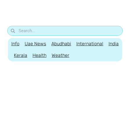
Info
Uae News
Abudhabi
International
India
Kerala
Health
Weather