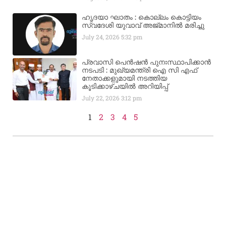
ഹൃദയാ ഘാതം : കൊല്ലം കൊട്ടിയം
സ്വദേശി യുവാവ് അജ്മാനിൽ മരിച്ചു
July 24, 2026
5:32 pm
പ്രവാസി പെൻഷൻ പുനഃസ്ഥാപിക്കാൻ
നടപടി : മുഖ്യമന്ത്രി ഐ സി എഫ്
നേതാക്കളുമായി നടത്തിയ
കൂടിക്കാഴ്ചയിൽ അറിയിപ്പ്
July 22, 2026
3:12 pm
1
2
3
4
5