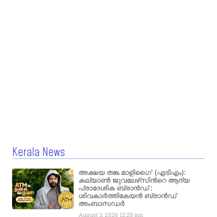
Kerala News
അക്ഷയ തങ്ക മാളിഗൈ’ (എടിഎം):
കല്യാണ്‍ ജുവലേഴ്‌സിന്‍റെ ആദ്യ
പ്രാദേശിക ബ്രാന്‍ഡ് :
ശിവകാര്‍ത്തികേയന്‍ ബ്രാന്‍ഡ്
അംബാസഡര്‍
August 3, 2026
12:25 pm