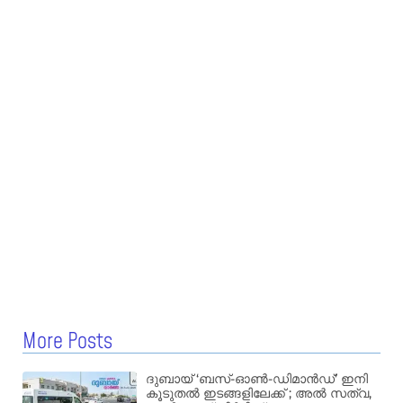
More Posts
ദുബായ് ‘ബസ്-ഓൺ-ഡിമാൻഡ്’ ഇനി
കൂടുതൽ ഇടങ്ങളിലേക്ക് ; അൽ സത്വ,