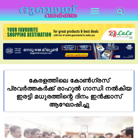
കേരളത്തിലെ കോൺഗ്രസ്
പ്രവർത്തകർക്ക് രാഹുൽ ഗാന്ധി നൽകിയ
ഇരട്ടി മധുരത്തിന്റെ ദിനം ഇൻക്കാസ്
ആഘോഷിച്ചു